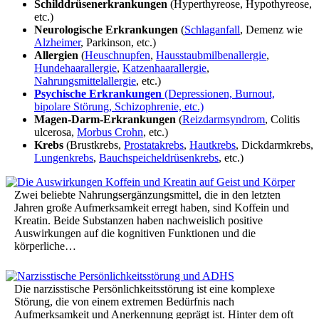
Schilddrüsenerkrankungen
(Hyperthyreose, Hypothyreose,
etc.)
Neurologische Erkrankungen
(
Schlaganfall
, Demenz wie
Alzheimer
, Parkinson, etc.)
Allergien
(
Heuschnupfen
,
Hausstaubmilbenallergie
,
Hundehaarallergie
,
Katzenhaarallergie
,
Nahrungsmittelallergie
, etc.)
Psychische Erkrankungen
(Depressionen, Burnout,
bipolare Störung, Schizophrenie, etc.)
Magen-Darm-Erkrankungen
(
Reizdarmsyndrom
, Colitis
ulcerosa,
Morbus Crohn
, etc.)
Krebs
(Brustkrebs,
Prostatakrebs
,
Hautkrebs
, Dickdarmkrebs,
Lungenkrebs
,
Bauchspeicheldrüsenkrebs
, etc.)
Zwei beliebte Nahrungsergänzungsmittel, die in den letzten
Jahren große Aufmerksamkeit erregt haben, sind Koffein und
Kreatin. Beide Substanzen haben nachweislich positive
Auswirkungen auf die kognitiven Funktionen und die
körperliche…
Die narzisstische Persönlichkeitsstörung ist eine komplexe
Störung, die von einem extremen Bedürfnis nach
Aufmerksamkeit und Anerkennung geprägt ist. Hinter dem oft