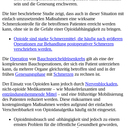
sein und die Genesung erschweren.
Die hier beschriebene Studie zeigt, dass auch in dieser Situation mit
einfach umzusetzenden Maßnahmen eine wirksame
Schmerzkontrolle für die betroffenen Patienten erreicht werden
kann, ohne sie in die Gefahr einer Opioidabhängigkeit zu bringen.
Opioide sind starke Schmerzmittel, die häufig nach größeren
Operationen zur Behandlung postoperativer Schmerzen
verschrieben werden.
Die
Operation
von
Bauchspeicheldrüsenkrebs
gilt als eine der
komplexesten Bauchoperationen, der sich ein Patient unterziehen
kann, da mehrere Organe gleichzeitig betroffen sind und in der
frühen
Genesungsphase
mit
Schmerzen
zu rechnen ist.
Der Einsatz von Opioiden kann jedoch durch
Nervenblockaden
,
nicht-opioide Medikamente – wie Muskelrelaxantien und
entzündungshemmende Mittel
– und eine frühzeitige Mobilisierung
des Patienten reduziert werden. Diese risikoarmen und
kostengünstigen Maßnahmen werden aufgrund der einfachen
Verschreibbarkeit von Opioidanalgetika häufig nicht eingesetzt.
Opioidmissbrauch und -abhängigkeit sind jedoch zu einem
ernsten Problem für die öffentliche Gesundheit geworden,