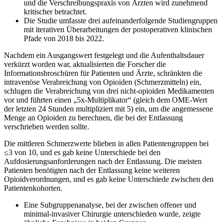
und die Verschreibungspraxis von Ärzten wird zunehmend
kritischer betrachtet.
Die Studie umfasste drei aufeinanderfolgende Studiengruppen
mit iterativen Überarbeitungen der postoperativen klinischen
Pfade von 2018 bis 2022.
Nachdem ein Ausgangswert festgelegt und die Aufenthaltsdauer
verkürzt worden war, aktualisierten die Forscher die
Informationsbroschüren für Patienten und Ärzte, schränkten die
intravenöse Verabreichung von Opioiden (Schmerzmitteln) ein,
schlugen die Verabreichung von drei nicht-opioiden Medikamenten
vor und führten einen „5x-Multiplikator“ (gleich dem OME-Wert
der letzten 24 Stunden multipliziert mit 5) ein, um die angemessene
Menge an Opioiden zu berechnen, die bei der Entlassung
verschrieben werden sollte.
Die mittleren Schmerzwerte blieben in allen Patientengruppen bei
≤3 von 10, und es gab keine Unterschiede bei den
Aufdosierungsanforderungen nach der Entlassung. Die meisten
Patienten benötigten nach der Entlassung keine weiteren
Opioidverordnungen, und es gab keine Unterschiede zwischen den
Patientenkohorten.
Eine Subgruppenanalyse, bei der zwischen offener und
minimal-invasiver Chirurgie unterschieden wurde, zeigte