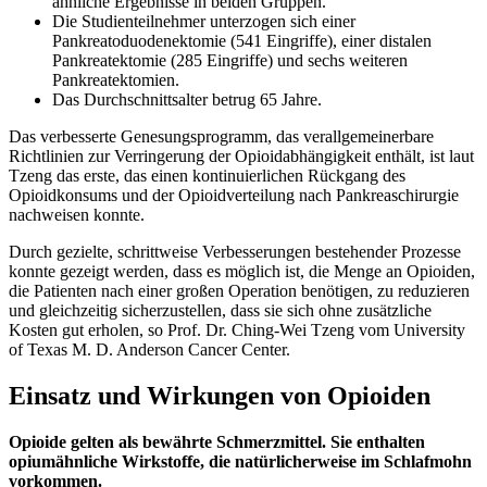
ähnliche Ergebnisse in beiden Gruppen.
Die Studienteilnehmer unterzogen sich einer
Pankreatoduodenektomie (541 Eingriffe), einer distalen
Pankreatektomie (285 Eingriffe) und sechs weiteren
Pankreatektomien.
Das Durchschnittsalter betrug 65 Jahre.
Das verbesserte Genesungsprogramm, das verallgemeinerbare
Richtlinien zur Verringerung der Opioidabhängigkeit enthält, ist laut
Tzeng das erste, das einen kontinuierlichen Rückgang des
Opioidkonsums und der Opioidverteilung nach Pankreaschirurgie
nachweisen konnte.
Durch gezielte, schrittweise Verbesserungen bestehender Prozesse
konnte gezeigt werden, dass es möglich ist, die Menge an Opioiden,
die Patienten nach einer großen Operation benötigen, zu reduzieren
und gleichzeitig sicherzustellen, dass sie sich ohne zusätzliche
Kosten gut erholen, so Prof. Dr. Ching-Wei Tzeng vom University
of Texas M. D. Anderson Cancer Center.
Einsatz und Wirkungen von Opioiden
Opioide gelten als bewährte Schmerzmittel. Sie enthalten
opiumähnliche Wirkstoffe, die natürlicherweise im Schlafmohn
vorkommen.