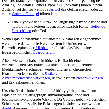
Der Missbrauch von Opioiden kann zu einer Verlangsamung der
Atmung und damit zu einer Hypoxie (Hypoxämie) führen, einem
Zustand, bei dem zu wenig
Sauerstoff
das Gehirn erreicht oder zu
einem
Sauerstoffmangel
führen kann.
Eine Hypoxie kann kurz- und langfristige psychologische und
neurologische Folgen haben, einschließlich Koma,
bleibende
Hirnschäden
oder Tod.
Wenn Opioide zusammen mit anderen Substanzen eingenommen
werden, die das zentrale Nervensystem beeinflussen, wie
Benzodiazepine oder
Alkohol
, erhöht sich das Risiko einer
lebensbedrohlichen
Überdosierung
.
Ältere Menschen haben ein höheres Risiko für einen
versehentlichen Missbrauch, da ihnen in der Regel mehrere
Medikamente verschrieben werden und sie an chronischen
Krankheiten leiden, die das
Risiko von
Arzneimittelwechselwirkungen
, unerwünschten
Nebenwirkungen
und Erkrankungen erhöhen.
Ursache für das hohe Sucht- und Abhängigkeitspotenzial von
Opioiden ist ihre ausgeprägte stimmungsaufhellende und
bewusstseinsverändernde Wirkung. Da Opioide neben körperlichen
Schmerzen auch seelische Belastungen betäuben, verschwinden
Angst
, Anspannung und Unlust und werden durch Euphorie,