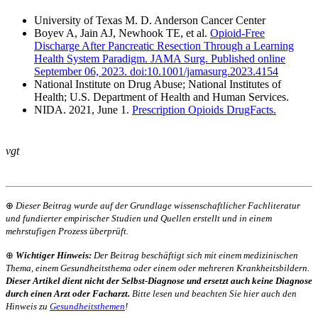
University of Texas M. D. Anderson Cancer Center
Boyev A, Jain AJ, Newhook TE, et al.
Opioid-Free
Discharge After Pancreatic Resection Through a Learning
Health System Paradigm. JAMA Surg. Published online
September 06, 2023. doi:10.1001/jamasurg.2023.4154
National Institute on Drug Abuse; National Institutes of
Health; U.S. Department of Health and Human Services.
NIDA. 2021, June 1.
Prescription Opioids DrugFacts.
vgt
⊕
Dieser Beitrag wurde auf der Grundlage wissenschaftlicher Fachliteratur
und fundierter empirischer Studien und Quellen erstellt und in einem
mehrstufigen Prozess überprüft.
⊕
Wichtiger Hinweis:
Der Beitrag beschäftigt sich mit einem medizinischen
Thema, einem Gesundheitsthema oder einem oder mehreren Krankheitsbildern.
Dieser Artikel dient nicht der Selbst-Diagnose und ersetzt auch keine Diagnose
durch einen Arzt oder Facharzt.
Bitte lesen und beachten Sie hier auch den
Hinweis zu
Gesundheitsthemen
!