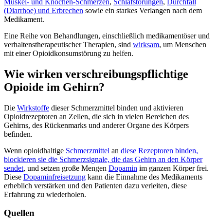
Muskel- und Knochen-Schmerzen
,
Schlafstörungen
,
Durchfall
(Diarrhoe) und Erbrechen
sowie ein starkes Verlangen nach dem
Medikament.
Eine Reihe von Behandlungen, einschließlich medikamentöser und
verhaltenstherapeutischer Therapien, sind
wirksam
, um Menschen
mit einer Opioidkonsumstörung zu helfen.
Wie wirken verschreibungspflichtige
Opioide im Gehirn?
Die
Wirkstoffe
dieser Schmerzmittel binden und aktivieren
Opioidrezeptoren an Zellen, die sich in vielen Bereichen des
Gehirns, des Rückenmarks und anderer Organe des Körpers
befinden.
Wenn opioidhaltige
Schmerzmittel
an
diese Rezeptoren binden,
blockieren sie die Schmerzsignale, die das Gehirn an den Körper
sendet
, und setzen große Mengen
Dopamin
im ganzen Körper frei.
Diese
Dopaminfreisetzung
kann die Einnahme des Medikaments
erheblich verstärken und den Patienten dazu verleiten, diese
Erfahrung zu wiederholen.
Quellen