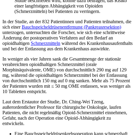
Studie beschrieben wird, könnte dazu beitragen, das Risiko
einer langfristigen Abhängigkeit von Opioiden
(Schmerzmitteln) bei Patienten zu verringern.
In der Studie, an der 832 Patientinnen und Patienten teilnahmen, die
sich einer
Bauchspeicheldrüsenentfernung (Pankreasresektion)
unterzogen, untersuchten die Forscher, wie sich eine schrittweise
Änderung der postoperativen Verfahren auf den Bedarf an
opioidhaltigen
Schmerzmitteln
während des Krankenhausaufenthalts
und bei der Entlassung aus dem Krankenhaus auswirkte.
In weniger als vier Jahren sank die Gesamtmenge der stationär
verabreichten opioidhaltigen Schmerzmittel (orale
Morphinäquivalente, OME) von durchschnittlich 290 mg auf 129
mg, während die opioidhaltigen Schmerzmittel bei der Entlassung
von durchschnittlich 150 mg auf 0 mg sanken. Mehr als 75 Prozent
der Patienten wurden mit ≤ 50 mg OME entlassen, was weniger als
10 Tabletten entspricht.
Laut dem Erstautor der Studie, Dr. Ching-Wei Tzeng,
außerordentlicher Professor für chirurgische Onkologie, laufen
Patienten, die nicht regelmäßig Opioid-Schmerzmittel einnehmen,
Gefahr, nach der Operation eine Opioid-Abhängigkeit zu
entwickeln.
Eine Bauchspeicheldrüsenkrebsoperation kann schmerzhaft