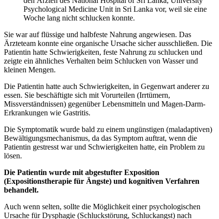
den Ärzten des National Hospital of Sri Lanka, University
Psychological Medicine Unit in Sri Lanka vor, weil sie eine
Woche lang nicht schlucken konnte.
Sie war auf flüssige und halbfeste Nahrung angewiesen. Das
Ärzteteam konnte eine organische Ursache sicher ausschließen. Die
Patientin hatte Schwierigkeiten, feste Nahrung zu schlucken und
zeigte ein ähnliches Verhalten beim Schlucken von Wasser und
kleinen Mengen.
Die Patientin hatte auch Schwierigkeiten, in Gegenwart anderer zu
essen. Sie beschäftigte sich mit Vorurteilen (Irrtümern,
Missverständnissen) gegenüber Lebensmitteln und Magen-Darm-
Erkrankungen wie Gastritis.
Die Symptomatik wurde bald zu einem ungünstigen (maladaptiven)
Bewältigungsmechanismus, da das Symptom auftrat, wenn die
Patientin gestresst war und Schwierigkeiten hatte, ein Problem zu
lösen.
Die Patientin wurde mit abgestufter Exposition
(Expositionstherapie für Ängste) und kognitiven Verfahren
behandelt.
Auch wenn selten, sollte die Möglichkeit einer psychologischen
Ursache für Dysphagie (Schluckstörung, Schluckangst) nach