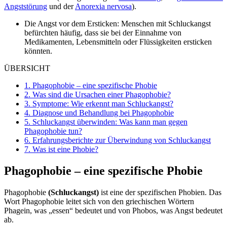
Angststörung
und der
Anorexia nervosa
).
Die Angst vor dem Ersticken: Menschen mit Schluckangst
befürchten häufig, dass sie bei der Einnahme von
Medikamenten, Lebensmitteln oder Flüssigkeiten ersticken
könnten.
ÜBERSICHT
1.
Phagophobie – eine spezifische Phobie
2.
Was sind die Ursachen einer Phagophobie?
3.
Symptome: Wie erkennt man Schluckangst?
4.
Diagnose und Behandlung bei Phagophobie
5.
Schluckangst überwinden: Was kann man gegen
Phagophobie tun?
6.
Erfahrungsberichte zur Überwindung von Schluckangst
7.
Was ist eine Phobie?
Phagophobie – eine spezifische Phobie
Phagophobie
(Schluckangst)
ist eine der spezifischen Phobien. Das
Wort Phagophobie leitet sich von den griechischen Wörtern
Phagein, was „essen“ bedeutet und von Phobos, was Angst bedeutet
ab.