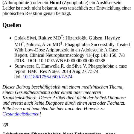
(Ailurophobie ) oder ein
Hund
(Zynophobie) ein Auslöser sein.
Leider ist noch nicht bekannt, was tatsächlich zur Entwicklung einer
phobischen Reaktion genau beiträgt.
Quellen
*
Çolak Sivri, Rukiye MD
; Hizarcioğlu Gülşen, Hayriye
†
‡
MD
; Yilmaz, Arzu MD
. Phagophobia Successfully Treated
With Low-Dose Aripiprazole in an Adolescent: A Case
Report. Clinical Neuropharmacology 41(4):p 148-150, 7/8
2018. DOI: 10.1097/WNF.0000000000000288
Suraweera C, Hanwella R, de Silva V. Phagophobia: a case
report. BMC Res Notes. 2014 Aug 27;7:574.
doi:
10.1186/1756-0500-7-574
Dieser Beitrag beschäftigt sich mit einem medizinischen Thema,
einem Gesundheitsthema oder einem oder mehreren
Krankheitsbildern. Dieser Artikel dient nicht der Selbst-Diagnose
und ersetzt auch keine Diagnose durch einen Arzt oder Facharzt.
Bitte lesen und beachten Sie hier auch den Hinweis zu
Gesundheitsthemen
!
vgt