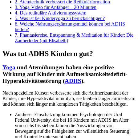
2.
Atemtechnik verbessert die Retikulärformation
3.
Yoga-Video für Anfänger – 20 Minuten
4.
Das retikuläre Aktivierungssystem
5.
Was ist bei Kinderyoga zu berücksichtigen?
6.
Welche Nahrungsergänzungsmittel können bei ADHS
helfen?
7.
Phantasiereise, Entspannung & Meditation für Kinder: Die
Zauberfeder (mit Elisabeth)
Was tut ADHS Kindern gut?
Yoga
und Atemübungen haben eine positive
Wirkung auf Kinder mit Aufmerksamkeitsdefizit-
Hyperaktivitätsstörung (
ADHS
).
Nach speziellen Kursen verbesserte sich die Aufmerksamkeit der
Kinder, ihre Hyperaktivität nimmt ab, sie bleiben länger aufmerksam
und können sich länger mit komplexen Tätigkeiten beschäftigen.
Zu dieser Einschätzung kommen Psychologen der Ural
Federal University, die bei 16 Kindern mit ADHS im Alter
von sechs bis sieben Jahren die Auswirkungen von
Bewegung auf die Fähigkeiten zur willentlichen Steuerung
und Kontrolle untersucht haben.