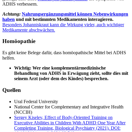
ADHS verbessern.
Achtung:
Nahrungsergänzungsmittel können Nebenwirkungen
haben
und mit bestimmten Medikamenten interagieren.
Besonders Johanniskraut kann die Wirkung vieler, auch wichtiger
Medikamente abschwächen.
Homöopathie
Es gibt keine Belege dafür, dass homöopathische Mittel bei ADHS
helfen.
Wichtig: Wer eine komplementärmedizinische
Behandlung von ADHS in Erwägung zieht, sollte dies mit
seinem Arzt (oder dem des Kindes) besprechen.
Quellen
Ural Federal University
National Center for Complementary and Integrative Health
(NCCIH)
Sergey Kiselev, Effect of Body-Oriented Training on
Executive Abilities in Children With ADHD One Year After
Completing Training, Biological Psychiatry (2021). DOI: