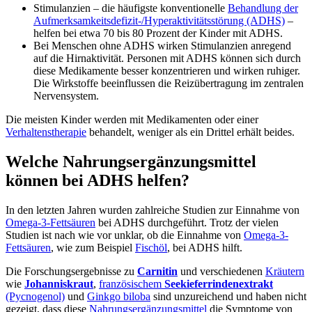
Stimulanzien – die häufigste konventionelle
Behandlung der
Aufmerksamkeitsdefizit-/Hyperaktivitätsstörung (ADHS)
–
helfen bei etwa 70 bis 80 Prozent der Kinder mit ADHS.
Bei Menschen ohne ADHS wirken Stimulanzien anregend
auf die Hirnaktivität. Personen mit ADHS können sich durch
diese Medikamente besser konzentrieren und wirken ruhiger.
Die Wirkstoffe beeinflussen die Reizübertragung im zentralen
Nervensystem.
Die meisten Kinder werden mit Medikamenten oder einer
Verhaltenstherapie
behandelt, weniger als ein Drittel erhält beides.
Welche Nahrungsergänzungsmittel
können bei ADHS helfen?
In den letzten Jahren wurden zahlreiche Studien zur Einnahme von
Omega-3-Fettsäuren
bei ADHS durchgeführt. Trotz der vielen
Studien ist nach wie vor unklar, ob die Einnahme von
Omega-3-
Fettsäuren
, wie zum Beispiel
Fischöl
, bei ADHS hilft.
Die Forschungsergebnisse zu
Carnitin
und verschiedenen
Kräutern
wie
Johanniskraut
,
französischem
Seekieferrindenextrakt
(Pycnogenol)
und
Ginkgo biloba
sind unzureichend und haben nicht
gezeigt, dass diese
Nahrungsergänzungsmittel
die Symptome von