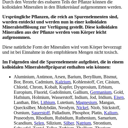
Durch den Verzehr des essbaren Teils der Pflanze können die
kolloidalen Mineralien in den Blutkreislauf aufgenommen werden.
Ursprüngliche Pflanzen, die reich an Spurenelementen sind,
wurden entdeckt und werden nun in einer kolloidalen
Mineralstofflösung zur Verfügung gestellt.
Diese kolloidalen
Mineralien aus der Pflanze werden vom Körper leicht
aufgenommen.
Diese natürliche Form der Mineralien wird vom Körper bevorzugt
und ist bei Einnahme in den empfohlenen Mengen nicht toxisch.
Im Folgenden sind die Spurenelemente aufgelistet, die in einem
kolloidalen Mineralstoffpräparat enthalten sein können:
Aluminium, Antimon, Arsen, Barium, Beryllium, Bismut,
Bor, Brom, Cadmium,
Kalzium
, Kohlenstoff, Cer, Cäsium,
Chlorid, Chrom, Kobalt, Kupfer, Dysprosium, Erbium,
Europium, Fluorid, Gadolinium, Gallium,
Germanium
, Gold,
Hafnium, Holmium, Wasserstoff, Indium, Jod, Iridium,
Eisen
,
Lanthan, Blei,
Lithium
, Lutetium,
Magnesium
, Mangan,
Quecksilber, Molybdän, Neodym,
Nickel
, Niob, Stickstoff,
Osmium,
Sauerstoff
, Palladium, Phosphor, Platin,
Kalium
,
Praseodym, Rhodium, Rubidium, Ruthenium, Samarium,
Scandium,
Selen
, Silizium,
Silber
,
Natrium
, Strontium,