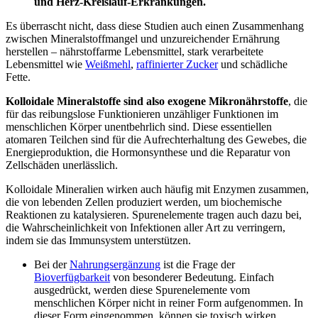
und Herz-Kreislauf-Erkrankungen.
Es überrascht nicht, dass diese Studien auch einen Zusammenhang
zwischen Mineralstoffmangel und unzureichender Ernährung
herstellen – nährstoffarme Lebensmittel, stark verarbeitete
Lebensmittel wie
Weißmehl
,
raffinierter Zucker
und schädliche
Fette.
Kolloidale Mineralstoffe sind also exogene Mikronährstoffe
, die
für das reibungslose Funktionieren unzähliger Funktionen im
menschlichen Körper unentbehrlich sind. Diese essentiellen
atomaren Teilchen sind für die Aufrechterhaltung des Gewebes, die
Energieproduktion, die Hormonsynthese und die Reparatur von
Zellschäden unerlässlich.
Kolloidale Mineralien wirken auch häufig mit Enzymen zusammen,
die von lebenden Zellen produziert werden, um biochemische
Reaktionen zu katalysieren. Spurenelemente tragen auch dazu bei,
die Wahrscheinlichkeit von Infektionen aller Art zu verringern,
indem sie das Immunsystem unterstützen.
Bei der
Nahrungsergänzung
ist die Frage der
Bioverfügbarkeit
von besonderer Bedeutung. Einfach
ausgedrückt, werden diese Spurenelemente vom
menschlichen Körper nicht in reiner Form aufgenommen. In
dieser Form eingenommen, können sie toxisch wirken.