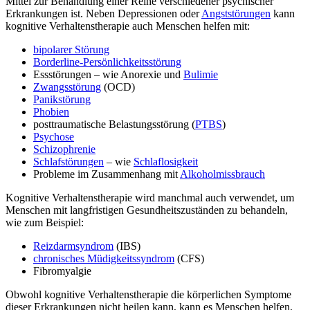
Mittel zur Behandlung einer Reihe verschiedener psychischer
Erkrankungen ist. Neben Depressionen oder
Angststörungen
kann
kognitive Verhaltenstherapie auch Menschen helfen mit:
bipolarer Störung
Borderline-Persönlichkeitsstörung
Essstörungen – wie Anorexie und
Bulimie
Zwangsstörung
(OCD)
Panikstörung
Phobien
posttraumatische Belastungsstörung (
PTBS
)
Psychose
Schizophrenie
Schlafstörungen
– wie
Schlaflosigkeit
Probleme im Zusammenhang mit
Alkoholmissbrauch
Kognitive Verhaltenstherapie wird manchmal auch verwendet, um
Menschen mit langfristigen Gesundheitszuständen zu behandeln,
wie zum Beispiel:
Reizdarmsyndrom
(IBS)
chronisches Müdigkeitssyndrom
(CFS)
Fibromyalgie
Obwohl kognitive Verhaltenstherapie die körperlichen Symptome
dieser Erkrankungen nicht heilen kann, kann es Menschen helfen,