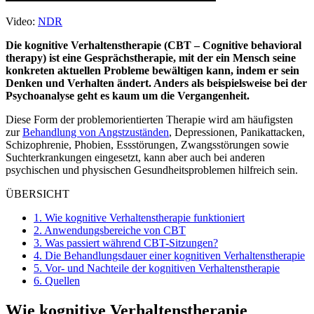
Video:
NDR
Die kognitive Verhaltenstherapie (CBT – Cognitive behavioral
therapy) ist eine Gesprächstherapie, mit der ein Mensch seine
konkreten aktuellen
Probleme bewältigen kann, indem er sein
Denken und Verhalten ändert. Anders als beispielsweise bei der
Psychoanalyse geht es kaum um die Vergangenheit.
Diese Form der problemorientierten Therapie wird am häufigsten
zur
Behandlung von Angstzuständen
, Depressionen, Panikattacken,
Schizophrenie, Phobien, Essstörungen, Zwangsstörungen sowie
Suchterkrankungen eingesetzt, kann aber auch bei anderen
psychischen und physischen Gesundheitsproblemen hilfreich sein.
ÜBERSICHT
1.
Wie kognitive Verhaltenstherapie funktioniert
2.
Anwendungsbereiche von CBT
3.
Was passiert während CBT-Sitzungen?
4.
Die Behandlungsdauer einer kognitiven Verhaltenstherapie
5.
Vor- und Nachteile der kognitiven Verhaltenstherapie
6.
Quellen
Wie kognitive Verhaltenstherapie