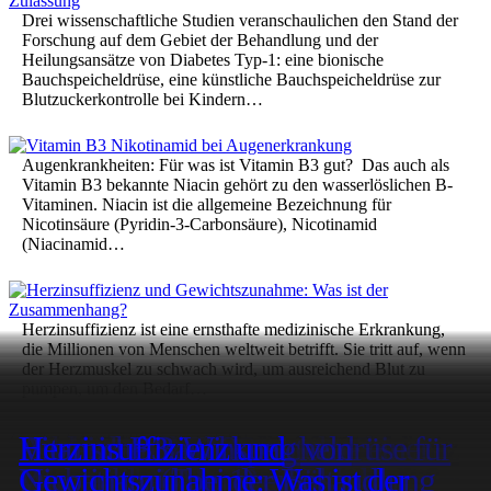
Drei wissenschaftliche Studien veranschaulichen den Stand der
Forschung auf dem Gebiet der Behandlung und der
Heilungsansätze von Diabetes Typ-1: eine bionische
Bauchspeicheldrüse, eine künstliche Bauchspeicheldrüse zur
Blutzuckerkontrolle bei Kindern…
Augenkrankheiten: Für was ist Vitamin B3 gut? Das auch als
Vitamin B3 bekannte Niacin gehört zu den wasserlöslichen B-
Vitaminen. Niacin ist die allgemeine Bezeichnung für
Nicotinsäure (Pyridin-3-Carbonsäure), Nicotinamid
(Niacinamid…
Herzinsuffizienz ist eine ernsthafte medizinische Erkrankung,
die Millionen von Menschen weltweit betrifft. Sie tritt auf, wenn
der Herzmuskel zu schwach wird, um ausreichend Blut zu
pumpen, um den Bedarf…
Zurück
1
2
3
4
5
6
7
8
…
35
Weiter
Studie: Auswirkung von Fettleber
Echinacea: Was die Wirkung der
Studie: Vitamin D könnte Demenz
Studie: Antibiotika kann
Adenovirus – Erkältungsvirus mit
Serotonin-Wirkung auf Psyche,
Was ist Asperger Syndrom?
Studien zur Wirkung von
Schlaganfall-Therapie durch
Anzeichen und Symptome einer
Bionische Bauchspeicheldrüse für
Vitamin B3: Wirkung von
Herzinsuffizienz und
auf Darmkrebs und seine
Studie: Bluthochdruck mit
Pflanze bei Infektionskrankheiten
vorbeugen, indem es Amyloid im
schwerwiegende Nebenwirkungen
Blutgerinnungsstörung in
Gehirn, Schlaf, Blutdruck, Gefäße
Niedriger Blutzuckerspiegel –
Gastritis was essen und trinken –
Merkmale und Symptome von
Kardamom auf Fettverbrennung,
Stimulation des Vagusnervs
Was macht man in einer
Depression erkennen und
Was tun bei Akne? – Ursachen,
Diabetiker (Typ 1) erhält
Nicotinamid bei der Behandlung
Gewichtszunahme: Was ist der
© 2026 MedizinDoc n.e.V. – Vorstand: Dirk de Pol |