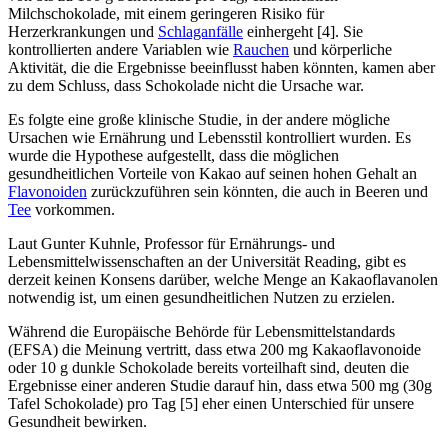
Milchschokolade, mit einem geringeren Risiko für
Herzerkrankungen und
Schlaganfälle
einhergeht [4]. Sie
kontrollierten andere Variablen wie
Rauchen
und körperliche
Aktivität, die die Ergebnisse beeinflusst haben könnten, kamen aber
zu dem Schluss, dass Schokolade nicht die Ursache war.
Es folgte eine große klinische Studie, in der andere mögliche
Ursachen wie Ernährung und Lebensstil kontrolliert wurden. Es
wurde die Hypothese aufgestellt, dass die möglichen
gesundheitlichen Vorteile von Kakao auf seinen hohen Gehalt an
Flavonoiden
zurückzuführen sein könnten, die auch in Beeren und
Tee
vorkommen.
Laut Gunter Kuhnle, Professor für Ernährungs- und
Lebensmittelwissenschaften an der Universität Reading, gibt es
derzeit keinen Konsens darüber, welche Menge an Kakaoflavanolen
notwendig ist, um einen gesundheitlichen Nutzen zu erzielen.
Während die Europäische Behörde für Lebensmittelstandards
(EFSA) die Meinung vertritt, dass etwa 200 mg Kakaoflavonoide
oder 10 g dunkle Schokolade bereits vorteilhaft sind, deuten die
Ergebnisse einer anderen Studie darauf hin, dass etwa 500 mg (30g
Tafel Schokolade) pro Tag [5] eher einen Unterschied für unsere
Gesundheit bewirken.