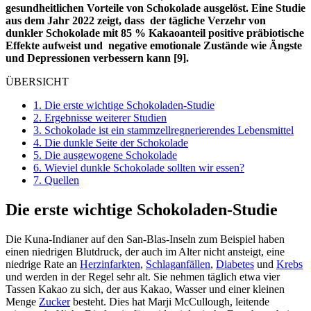
gesundheitlichen Vorteile von Schokolade ausgelöst. Eine Studie
aus dem Jahr 2022 zeigt, dass der tägliche Verzehr von
dunkler Schokolade mit 85 % Kakaoanteil positive präbiotische
Effekte aufweist und negative emotionale Zustände wie Ängste
und Depressionen verbessern kann [9].
ÜBERSICHT
1.
Die erste wichtige Schokoladen-Studie
2.
Ergebnisse weiterer Studien
3.
Schokolade ist ein stammzellregnerierendes Lebensmittel
4.
Die dunkle Seite der Schokolade
5.
Die ausgewogene Schokolade
6.
Wieviel dunkle Schokolade sollten wir essen?
7.
Quellen
Die erste wichtige Schokoladen-Studie
Die Kuna-Indianer auf den San-Blas-Inseln zum Beispiel haben
einen niedrigen Blutdruck, der auch im Alter nicht ansteigt, eine
niedrige Rate an
Herzinfarkten
,
Schlaganfällen
,
Diabetes
und
Krebs
und werden in der Regel sehr alt. Sie nehmen täglich etwa vier
Tassen Kakao zu sich, der aus Kakao, Wasser und einer kleinen
Menge
Zucker
besteht. Dies hat Marji McCullough, leitende