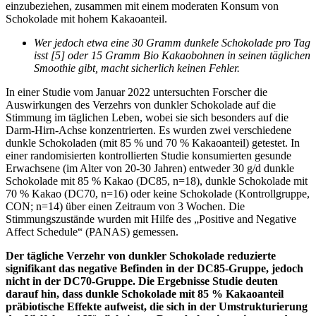
einzubeziehen, zusammen mit einem moderaten Konsum von
Schokolade mit hohem Kakaoanteil.
Wer jedoch etwa eine 30 Gramm dunkele Schokolade pro Tag
isst [5] oder 15 Gramm Bio Kakaobohnen in seinen täglichen
Smoothie gibt, macht sicherlich keinen Fehler.
In einer Studie vom Januar 2022 untersuchten Forscher die
Auswirkungen des Verzehrs von dunkler Schokolade auf die
Stimmung im täglichen Leben, wobei sie sich besonders auf die
Darm-Hirn-Achse konzentrierten. Es wurden zwei verschiedene
dunkle Schokoladen (mit 85 % und 70 % Kakaoanteil) getestet. In
einer randomisierten kontrollierten Studie konsumierten gesunde
Erwachsene (im Alter von 20-30 Jahren) entweder 30 g/d dunkle
Schokolade mit 85 % Kakao (DC85, n=18), dunkle Schokolade mit
70 % Kakao (DC70, n=16) oder keine Schokolade (Kontrollgruppe,
CON; n=14) über einen Zeitraum von 3 Wochen. Die
Stimmungszustände wurden mit Hilfe des „Positive and Negative
Affect Schedule“ (PANAS) gemessen.
Der tägliche Verzehr von dunkler Schokolade reduzierte
signifikant das negative Befinden in der DC85-Gruppe, jedoch
nicht in der DC70-Gruppe.
Die Ergebnisse Studie deuten
darauf hin, dass dunkle Schokolade mit 85 % Kakaoanteil
präbiotische Effekte aufweist, die sich in der Umstrukturierung