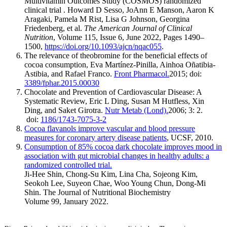
Multivitamin Outcomes Study (COSMOS) randomized
clinical trial . Howard D Sesso, JoAnn E Manson, Aaron K
Aragaki, Pamela M Rist, Lisa G Johnson, Georgina
Friedenberg, et al.
The American Journal of Clinical
Nutrition
, Volume 115, Issue 6, June 2022, Pages 1490–
1500,
https://doi.org/10.1093/ajcn/nqac055
.
The relevance of theobromine for the beneficial effects of
cocoa consumption, Eva Martínez-Pinilla, Ainhoa Oñatibia-
Astibia, and Rafael Franco.
Front Pharmacol.
2015; doi:
3389/fphar.2015.00030
Chocolate and Prevention of Cardiovascular Disease: A
Systematic Review, Eric L Ding, Susan M Hutfless, Xin
Ding, and Saket Girotra.
Nutr Metab (Lond).
2006; 3: 2.
doi:
1186/1743-7075-3-2
Cocoa flavanols improve vascular and blood pressure
measures for coronary artery disease patients
, UCSF, 2010.
Consumption of 85% cocoa dark chocolate improves mood in
association with gut microbial changes in healthy adults: a
randomized controlled trial.
Ji-Hee Shin, Chong-Su Kim, Lina Cha, Sojeong Kim,
Seokoh Lee, Suyeon Chae, Woo Young Chun, Dong-Mi
Shin. The Journal of Nutritional Biochemistry
Volume 99, January 2022.