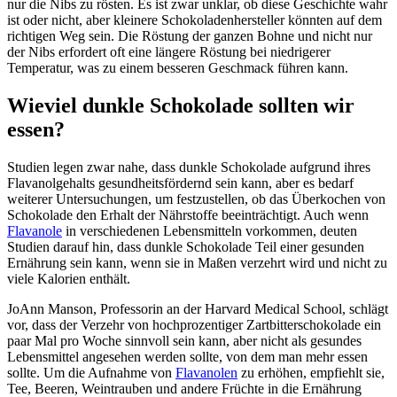
nur die Nibs zu rösten. Es ist zwar unklar, ob diese Geschichte wahr
ist oder nicht, aber kleinere Schokoladenhersteller könnten auf dem
richtigen Weg sein. Die Röstung der ganzen Bohne und nicht nur
der Nibs erfordert oft eine längere Röstung bei niedrigerer
Temperatur, was zu einem besseren Geschmack führen kann.
Wieviel dunkle Schokolade sollten wir
essen?
Studien legen zwar nahe, dass dunkle Schokolade aufgrund ihres
Flavanolgehalts gesundheitsfördernd sein kann, aber es bedarf
weiterer Untersuchungen, um festzustellen, ob das Überkochen von
Schokolade den Erhalt der Nährstoffe beeinträchtigt. Auch wenn
Flavanole
in verschiedenen Lebensmitteln vorkommen, deuten
Studien darauf hin, dass dunkle Schokolade Teil einer gesunden
Ernährung sein kann, wenn sie in Maßen verzehrt wird und nicht zu
viele Kalorien enthält.
JoAnn Manson, Professorin an der Harvard Medical School, schlägt
vor, dass der Verzehr von hochprozentiger Zartbitterschokolade ein
paar Mal pro Woche sinnvoll sein kann, aber nicht als gesundes
Lebensmittel angesehen werden sollte, von dem man mehr essen
sollte. Um die Aufnahme von
Flavanolen
zu erhöhen, empfiehlt sie,
Tee, Beeren, Weintrauben und andere Früchte in die Ernährung