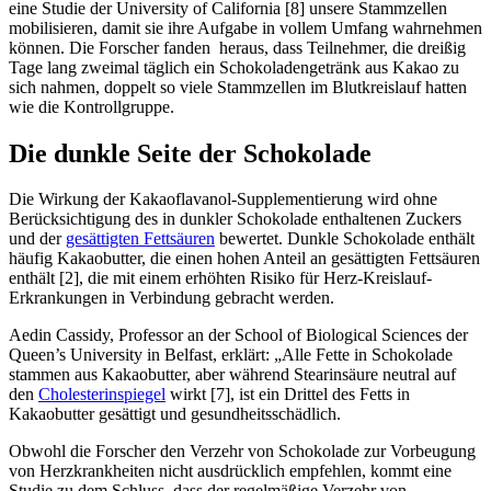
eine Studie der University of California [8] unsere Stammzellen
mobilisieren, damit sie ihre Aufgabe in vollem Umfang wahrnehmen
können. Die Forscher fanden heraus, dass Teilnehmer, die dreißig
Tage lang zweimal täglich ein Schokoladengetränk aus Kakao zu
sich nahmen, doppelt so viele Stammzellen im Blutkreislauf hatten
wie die Kontrollgruppe.
Die dunkle Seite der Schokolade
Die Wirkung der Kakaoflavanol-Supplementierung wird ohne
Berücksichtigung des in dunkler Schokolade enthaltenen Zuckers
und der
gesättigten Fettsäuren
bewertet. Dunkle Schokolade enthält
häufig Kakaobutter, die einen hohen Anteil an gesättigten Fettsäuren
enthält [2], die mit einem erhöhten Risiko für Herz-Kreislauf-
Erkrankungen in Verbindung gebracht werden.
Aedin Cassidy, Professor an der School of Biological Sciences der
Queen’s University in Belfast, erklärt: „Alle Fette in Schokolade
stammen aus Kakaobutter, aber während Stearinsäure neutral auf
den
Cholesterinspiegel
wirkt [7], ist ein Drittel des Fetts in
Kakaobutter gesättigt und gesundheitsschädlich.
Obwohl die Forscher den Verzehr von Schokolade zur Vorbeugung
von Herzkrankheiten nicht ausdrücklich empfehlen, kommt eine
Studie zu dem Schluss, dass der regelmäßige Verzehr von