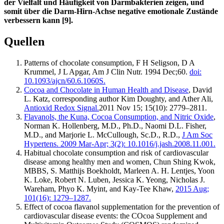
der Vielfalt und Häufigkeit von Darmbakterien zeigen, und
somit über die Darm-Hirn-Achse negative emotionale Zustände
verbessern kann [9].
Quellen
Patterns of chocolate consumption, F H Seligson, D A
Krummel, J L Apgar, Am J Clin Nutr. 1994 Dec;60.
doi:
10.1093/ajcn/60.6.1060S.
Cocoa and Chocolate in Human Health and Disease
, David
L. Katz, corresponding author Kim Doughty, and Ather Ali,
Antioxid Redox Signal.
2011 Nov 15; 15(10): 2779–2811.
Flavanols, the Kuna, Cocoa Consumption, and Nitric Oxide
,
Norman K. Hollenberg, M.D., Ph.D., Naomi D.L. Fisher,
M.D., and Marjorie L. McCullough, Sc.D., R.D.,
J Am Soc
Hypertens. 2009 Mar-Apr; 3(2): 10.1016/j.jash.2008.11.001.
Habitual chocolate consumption and risk of cardiovascular
disease among healthy men and women, Chun Shing Kwok,
MBBS, S. Matthijs Boekholdt, Marleen A. H. Lentjes, Yoon
K. Loke, Robert N. Luben, Jessica K. Yeong, Nicholas J.
Wareham, Phyo K. Myint, and Kay-Tee Khaw,
2015 Aug;
101(16): 1279–1287.
Effect of cocoa flavanol supplementation for the prevention of
cardiovascular disease events: the COcoa Supplement and