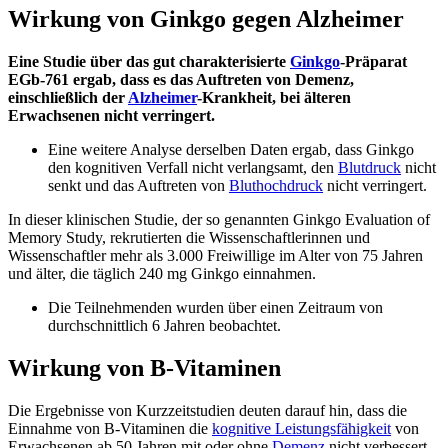
Wirkung von Ginkgo gegen Alzheimer
Eine Studie über das gut charakterisierte
Ginkgo
-Präparat
EGb-761 ergab, dass es das Auftreten von Demenz,
einschließlich der
Alzheimer
-Krankheit, bei älteren
Erwachsenen nicht verringert.
Eine weitere Analyse derselben Daten ergab, dass Ginkgo
den kognitiven Verfall nicht verlangsamt, den
Blutdruck
nicht
senkt und das Auftreten von
Bluthochdruck
nicht verringert.
In dieser klinischen Studie, der so genannten Ginkgo Evaluation of
Memory Study, rekrutierten die Wissenschaftlerinnen und
Wissenschaftler mehr als 3.000 Freiwillige im Alter von 75 Jahren
und älter, die täglich 240 mg Ginkgo einnahmen.
Die Teilnehmenden wurden über einen Zeitraum von
durchschnittlich 6 Jahren beobachtet.
Wirkung von B-Vitaminen
Die Ergebnisse von Kurzzeitstudien deuten darauf hin, dass die
Einnahme von B-Vitaminen die
kognitive Leistungsfähigkeit
von
Erwachsenen ab 50 Jahren mit oder ohne
Demenz
nicht verbessert.