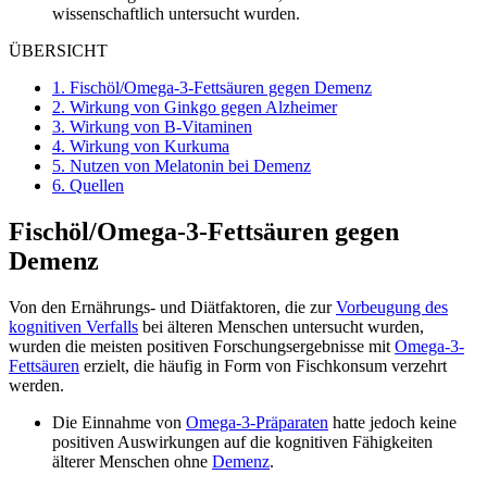
wissenschaftlich untersucht wurden.
ÜBERSICHT
1.
Fischöl/Omega-3-Fettsäuren gegen Demenz
2.
Wirkung von Ginkgo gegen Alzheimer
3.
Wirkung von B-Vitaminen
4.
Wirkung von Kurkuma
5.
Nutzen von Melatonin bei Demenz
6.
Quellen
Fischöl/Omega-3-Fettsäuren gegen
Demenz
Von den Ernährungs- und Diätfaktoren, die zur
Vorbeugung des
kognitiven Verfalls
bei älteren Menschen untersucht wurden,
wurden die meisten positiven Forschungsergebnisse mit
Omega-3-
Fettsäuren
erzielt, die häufig in Form von Fischkonsum verzehrt
werden.
Die Einnahme von
Omega-3-Präparaten
hatte jedoch keine
positiven Auswirkungen auf die kognitiven Fähigkeiten
älterer Menschen ohne
Demenz
.