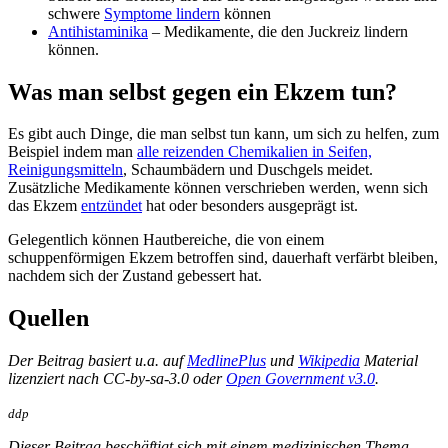
schwere
Symptome lindern
können
Antihistaminika
– Medikamente, die den Juckreiz lindern
können.
Was man selbst gegen ein Ekzem tun?
Es gibt auch Dinge, die man selbst tun kann, um sich zu helfen, zum
Beispiel indem man
alle reizenden Chemikalien in Seifen,
Reinigungsmitteln
, Schaumbädern und Duschgels meidet.
Zusätzliche Medikamente können verschrieben werden, wenn sich
das Ekzem
entzündet
hat oder besonders ausgeprägt ist.
Gelegentlich können Hautbereiche, die von einem
schuppenförmigen Ekzem betroffen sind, dauerhaft verfärbt bleiben,
nachdem sich der Zustand gebessert hat.
Quellen
Der Beitrag basiert u.a. auf
MedlinePlus
und
Wikipedia
Material
lizenziert nach CC-by-sa-3.0 oder
Open Government v3.0
.
ddp
Dieser Beitrag beschäftigt sich mit einem medizinischen Thema,