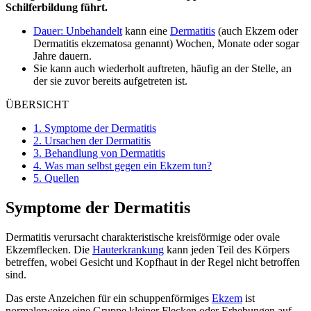
Schilferbildung führt.
Dauer: Unbehandelt
kann eine
Dermatitis
(auch Ekzem oder
Dermatitis ekzematosa genannt) Wochen, Monate oder sogar
Jahre dauern.
Sie kann auch wiederholt auftreten, häufig an der Stelle, an
der sie zuvor bereits aufgetreten ist.
ÜBERSICHT
1.
Symptome der Dermatitis
2.
Ursachen der Dermatitis
3.
Behandlung von Dermatitis
4.
Was man selbst gegen ein Ekzem tun?
5.
Quellen
Symptome der Dermatitis
Dermatitis verursacht charakteristische kreisförmige oder ovale
Ekzemflecken. Die
Hauterkrankung
kann jeden Teil des Körpers
betreffen, wobei Gesicht und Kopfhaut in der Regel nicht betroffen
sind.
Das erste Anzeichen für ein schuppenförmiges
Ekzem
ist
normalerweise eine Gruppe kleiner Flecken oder Erhebungen auf