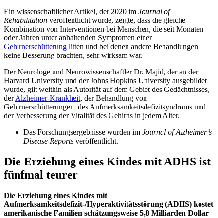
Ein wissenschaftlicher Artikel, der 2020 im
Journal of
Rehabilitation
veröffentlicht wurde, zeigte, dass die gleiche
Kombination von Interventionen bei Menschen, die seit Monaten
oder Jahren unter anhaltenden Symptomen einer
Gehirnerschütterung
litten und bei denen andere Behandlungen
keine Besserung brachten, sehr wirksam war.
Der Neurologe und Neurowissenschaftler Dr. Majid, der an der
Harvard University und der Johns Hopkins University ausgebildet
wurde, gilt weithin als Autorität auf dem Gebiet des Gedächtnisses,
der
Alzheimer-Krankheit
, der Behandlung von
Gehirnerschütterungen, des Aufmerksamkeitsdefizitsyndroms und
der Verbesserung der Vitalität des Gehirns in jedem Alter.
Das Forschungsergebnisse wurden im
Journal of Alzheimer’s
Disease Reports
veröffentlicht.
Die Erziehung eines Kindes mit ADHS ist
fünfmal teurer
Die Erziehung eines Kindes mit
Aufmerksamkeitsdefizit-/Hyperaktivitätsstörung (ADHS) kostet
amerikanische Familien schätzungsweise 5,8 Milliarden Dollar