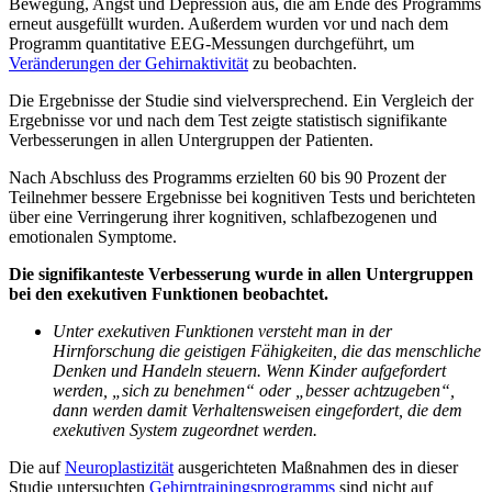
Bewegung, Angst und Depression aus, die am Ende des Programms
erneut ausgefüllt wurden. Außerdem wurden vor und nach dem
Programm quantitative EEG-Messungen durchgeführt, um
Veränderungen der Gehirnaktivität
zu beobachten.
Die Ergebnisse der Studie sind vielversprechend. Ein Vergleich der
Ergebnisse vor und nach dem Test zeigte statistisch signifikante
Verbesserungen in allen Untergruppen der Patienten.
Nach Abschluss des Programms erzielten 60 bis 90 Prozent der
Teilnehmer bessere Ergebnisse bei kognitiven Tests und berichteten
über eine Verringerung ihrer kognitiven, schlafbezogenen und
emotionalen Symptome.
Die signifikanteste Verbesserung wurde in allen Untergruppen
bei den exekutiven Funktionen beobachtet.
Unter exekutiven Funktionen versteht man in der
Hirnforschung die geistigen Fähigkeiten, die das menschliche
Denken und Handeln steuern. Wenn Kinder aufgefordert
werden, „sich zu benehmen“ oder „besser achtzugeben“,
dann werden damit Verhaltensweisen eingefordert, die dem
exekutiven System zugeordnet werden.
Die auf
Neuroplastizität
ausgerichteten Maßnahmen des in dieser
Studie untersuchten
Gehirntrainingsprogramms
sind nicht auf