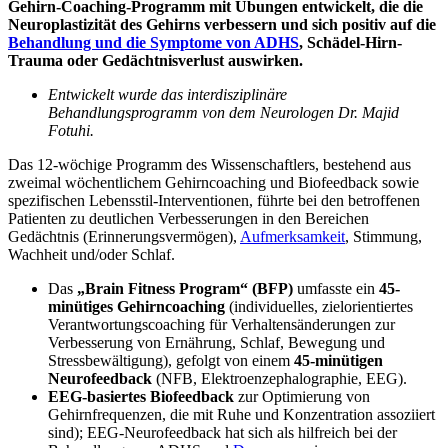
Gehirn-Coaching-Programm mit Übungen entwickelt, die die
Neuroplastizität des Gehirns verbessern und sich positiv auf die
Behandlung und die Symptome von ADHS
, Schädel-Hirn-
Trauma oder Gedächtnisverlust auswirken.
Entwickelt wurde das interdisziplinäre
Behandlungsprogramm von dem Neurologen Dr. Majid
Fotuhi.
Das 12-wöchige Programm des Wissenschaftlers, bestehend aus
zweimal wöchentlichem Gehirncoaching und Biofeedback sowie
spezifischen Lebensstil-Interventionen, führte bei den betroffenen
Patienten zu deutlichen Verbesserungen in den Bereichen
Gedächtnis (Erinnerungsvermögen),
Aufmerksamkeit
, Stimmung,
Wachheit und/oder Schlaf.
Das
„Brain Fitness Program“ (BFP)
umfasste ein
45-
minütiges Gehirncoaching
(individuelles, zielorientiertes
Verantwortungscoaching für Verhaltensänderungen zur
Verbesserung von Ernährung, Schlaf, Bewegung und
Stressbewältigung), gefolgt von einem
45-minütigen
Neurofeedback
(NFB, Elektroenzephalographie, EEG).
EEG-basiertes Biofeedback
zur Optimierung von
Gehirnfrequenzen, die mit Ruhe und Konzentration assoziiert
sind); EEG-Neurofeedback hat sich als hilfreich bei der