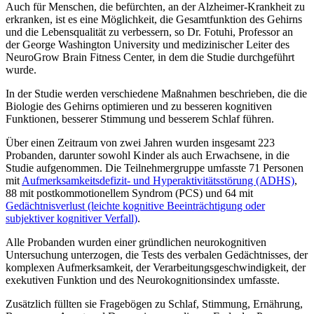
Auch für Menschen, die befürchten, an der Alzheimer-Krankheit zu
erkranken, ist es eine Möglichkeit, die Gesamtfunktion des Gehirns
und die Lebensqualität zu verbessern, so Dr. Fotuhi, Professor an
der George Washington University und medizinischer Leiter des
NeuroGrow Brain Fitness Center, in dem die Studie durchgeführt
wurde.
In der Studie werden verschiedene Maßnahmen beschrieben, die die
Biologie des Gehirns optimieren und zu besseren kognitiven
Funktionen, besserer Stimmung und besserem Schlaf führen.
Über einen Zeitraum von zwei Jahren wurden insgesamt 223
Probanden, darunter sowohl Kinder als auch Erwachsene, in die
Studie aufgenommen. Die Teilnehmergruppe umfasste 71 Personen
mit
Aufmerksamkeitsdefizit- und Hyperaktivitätsstörung (ADHS)
,
88 mit postkommotionellem Syndrom (PCS) und 64 mit
Gedächtnisverlust (leichte kognitive Beeinträchtigung oder
subjektiver kognitiver Verfall)
.
Alle Probanden wurden einer gründlichen neurokognitiven
Untersuchung unterzogen, die Tests des verbalen Gedächtnisses, der
komplexen Aufmerksamkeit, der Verarbeitungsgeschwindigkeit, der
exekutiven Funktion und des Neurokognitionsindex umfasste.
Zusätzlich füllten sie Fragebögen zu Schlaf, Stimmung, Ernährung,