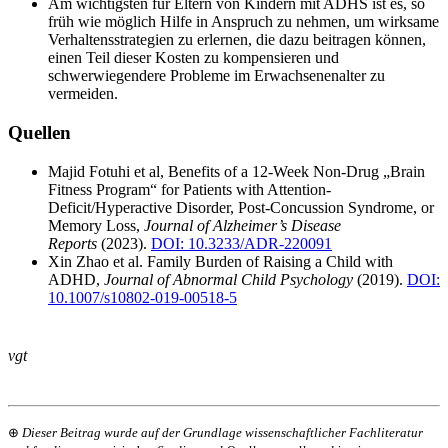
Am wichtigsten für Eltern von Kindern mit ADHS ist es, so
früh wie möglich Hilfe in Anspruch zu nehmen, um wirksame
Verhaltensstrategien zu erlernen, die dazu beitragen können,
einen Teil dieser Kosten zu kompensieren und
schwerwiegendere Probleme im Erwachsenenalter zu
vermeiden.
Quellen
Majid Fotuhi et al, Benefits of a 12-Week Non-Drug „Brain
Fitness Program“ for Patients with Attention-
Deficit/Hyperactive Disorder, Post-Concussion Syndrome, or
Memory Loss,
Journal of Alzheimer’s Disease
Reports
(2023).
DOI: 10.3233/ADR-220091
Xin Zhao et al. Family Burden of Raising a Child with
ADHD,
Journal of Abnormal Child Psychology
(2019).
DOI:
10.1007/s10802-019-00518-5
vgt
⊕
Dieser Beitrag wurde auf der Grundlage wissenschaftlicher Fachliteratur