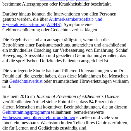
bestimmte Altersgruppen oder Krankheitsbilder beschränkt.
Darüber hinaus können die Interventionen von allen Personen
genutzt werden, die über
Aufmerksamkeitsdefizit- und
Hyperaktivitätsstörung (ADHS)
, Symptome einer
Gehirnerschütterung oder Gedächtnisverlust klagen.
Die Ergebnisse sind am aussagekräftigsten, wenn sich die
Betroffenen einer Basisuntersuchung unterziehen und anschließend
ein individuelles Coaching zur Verbesserung von Ernährung, Schlaf,
Bewegung, Stressabbau und gezieltem Gehirntraining erhalten, das
auf die spezifischen Defizite des Patienten ausgerichtet ist.
Die vorliegende Studie baut auf früheren Untersuchungen von Dr.
Fotuhi auf, die gezeigt haben, dass diese Maßnahmen bei Menschen
mit
Gedächtnisverlust
oder traumatischen Hirnverletzungen wirksam
sind.
In einem 2016 im
Journal of Prevention of Alzheimer’s Disease
veröffentlichten Artikel stellte Fotuhi fest, dass 84 Prozent der
älteren Menschen mit kognitiven Beeinträchtigungen, die an diesem
Gehirntrainingsprogramm
teilnahmen, bemerkenswerte
Verbesserungen ihrer Gehirnfunktionen
erzielten und viele von
ihnen ein messbares Wachstum in den Teilen ihres Gehirns erfuhren,
die für Lernen und Gedächtnis zuständig sind.