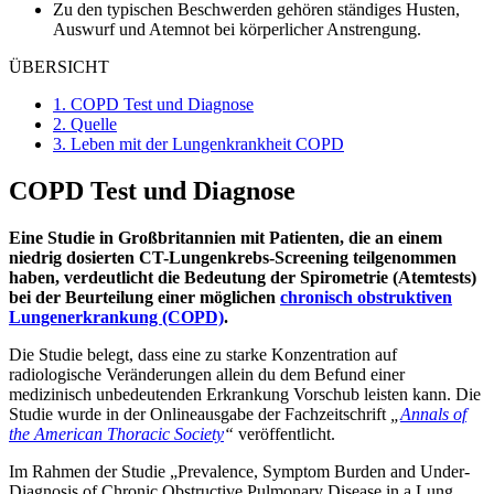
Zu den typischen Beschwerden gehören ständiges Husten,
Auswurf und Atemnot bei körperlicher Anstrengung.
ÜBERSICHT
1.
COPD Test und Diagnose
2.
Quelle
3.
Leben mit der Lungenkrankheit COPD
COPD Test und Diagnose
Eine Studie in Großbritannien mit Patienten, die an einem
niedrig dosierten CT-Lungenkrebs-Screening teilgenommen
haben, verdeutlicht die Bedeutung der Spirometrie (Atemtests)
bei der Beurteilung einer möglichen
chronisch obstruktiven
Lungenerkrankung (COPD)
.
Die Studie belegt, dass eine zu starke Konzentration auf
radiologische Veränderungen allein du dem Befund einer
medizinisch unbedeutenden Erkrankung Vorschub leisten kann. Die
Studie wurde in der Onlineausgabe der Fachzeitschrift
„
Annals of
the American Thoracic Society
“
veröffentlicht.
Im Rahmen der Studie „Prevalence, Symptom Burden and Under-
Diagnosis of Chronic Obstructive Pulmonary Disease in a Lung