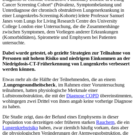
Cancer Screening Cohort“ (Prävalenz, Symptombelastung und
Unterdiagnose der chronisch obstruktiven Lungenerkrankung in
einer Lungenkrebs-Screening-Kohorte) leitete Professor Samuel
Janes vom Lungs for Living Research Centre des University
College London eine Untersuchung, die die Zusammenhänge
zwischen Symptomen, dem Vorliegen anderer Erkrankungen
(Komorbiditäten), Spirometrie und Emphysem bei Patienten
untersuchte.
Dabei wurde getestet, ob gezielte Strategien zur Teilnahme von
Personen mit hohem Risiko und niedrigem Einkommen an der
Niedrigdosis-CT-Früherkennung von Lungenkrebs verbessert
werden können.
Etwas mehr als die Hälfte der Teilnehmenden, die an einem
‚
Lungengesundheitscheck
‚ im Rahmen einer Voruntersuchung
teilnahmen, hatten physiologische Merkmale einer
Luftstromobstruktion, die mit der
Diagnose COPD
übereinstimmten,
wohingegen zwei Drittel von ihnen angab keine vorherige Diagnose
zu haben.
Die Studie zeigt, dass der Befund eines Emphysems in dieser
Population von derzeitigen oder früheren starken
Rauchern
, die ein
Lungenkrebsrisiko
haben, zwar ziemlich häufig vorkam, dass aber
die physiologischen Veränderungen der Atemwegsobstruktion, die