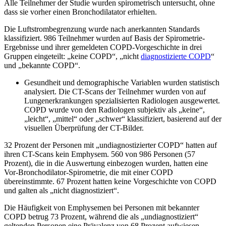
Alle Teilnehmer der Studie wurden spirometrisch untersucht, ohne
dass sie vorher einen Bronchodilatator erhielten.
Die Luftstrombegrenzung wurde nach anerkannten Standards
klassifiziert. 986 Teilnehmer wurden auf Basis der Spirometrie-
Ergebnisse und ihrer gemeldeten COPD-Vorgeschichte in drei
Gruppen eingeteilt: „keine COPD“, „nicht
diagnostizierte COPD
“
und „bekannte COPD“.
Gesundheit und demographische Variablen wurden statistisch
analysiert. Die CT-Scans der Teilnehmer wurden von auf
Lungenerkrankungen spezialisierten Radiologen ausgewertet.
COPD wurde von den Radiologen subjektiv als „keine“,
„leicht“, „mittel“ oder „schwer“ klassifiziert, basierend auf der
visuellen Überprüfung der CT-Bilder.
32 Prozent der Personen mit „undiagnostizierter COPD“ hatten auf
ihren CT-Scans kein Emphysem. 560 von 986 Personen (57
Prozent), die in die Auswertung einbezogen wurden, hatten eine
Vor-Bronchodilator-Spirometrie, die mit einer COPD
übereinstimmte. 67 Prozent hatten keine Vorgeschichte von COPD
und galten als „nicht diagnostiziert“.
Die Häufigkeit von Emphysemen bei Personen mit bekannter
COPD betrug 73 Prozent, während die als „undiagnostiziert“
geltenden Personen eine Prävalenz von 68 Prozent aufwiesen.