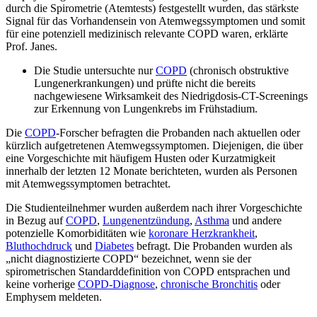
durch die Spirometrie (Atemtests) festgestellt wurden, das stärkste
Signal für das Vorhandensein von Atemwegssymptomen und somit
für eine potenziell medizinisch relevante COPD waren, erklärte
Prof. Janes.
Die Studie untersuchte nur
COPD
(chronisch obstruktive
Lungenerkrankungen) und prüfte nicht die bereits
nachgewiesene Wirksamkeit des Niedrigdosis-CT-Screenings
zur Erkennung von Lungenkrebs im Frühstadium.
Die
COPD
-Forscher befragten die Probanden nach aktuellen oder
kürzlich aufgetretenen Atemwegssymptomen. Diejenigen, die über
eine Vorgeschichte mit häufigem Husten oder Kurzatmigkeit
innerhalb der letzten 12 Monate berichteten, wurden als Personen
mit Atemwegssymptomen betrachtet.
Die Studienteilnehmer wurden außerdem nach ihrer Vorgeschichte
in Bezug auf
COPD
,
Lungenentzündung
,
Asthma
und andere
potenzielle Komorbiditäten wie
koronare Herzkrankheit
,
Bluthochdruck
und
Diabetes
befragt. Die Probanden wurden als
„nicht diagnostizierte COPD“ bezeichnet, wenn sie der
spirometrischen Standarddefinition von COPD entsprachen und
keine vorherige
COPD-Diagnose
,
chronische Bronchitis
oder
Emphysem meldeten.