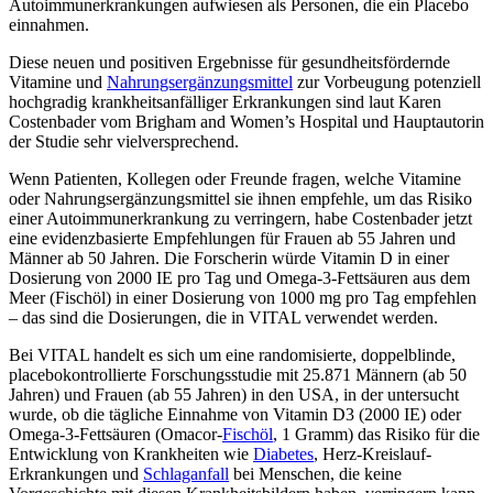
Autoimmunerkrankungen aufwiesen als Personen, die ein Placebo
einnahmen.
Diese neuen und positiven Ergebnisse für gesundheitsfördernde
Vitamine und
Nahrungsergänzungsmittel
zur Vorbeugung potenziell
hochgradig krankheitsanfälliger Erkrankungen sind laut Karen
Costenbader vom Brigham and Women’s Hospital und Hauptautorin
der Studie sehr vielversprechend.
Wenn Patienten, Kollegen oder Freunde fragen, welche Vitamine
oder Nahrungsergänzungsmittel sie ihnen empfehle, um das Risiko
einer Autoimmunerkrankung zu verringern, habe Costenbader jetzt
eine evidenzbasierte Empfehlungen für Frauen ab 55 Jahren und
Männer ab 50 Jahren. Die Forscherin würde Vitamin D in einer
Dosierung von 2000 IE pro Tag und Omega-3-Fettsäuren aus dem
Meer (Fischöl) in einer Dosierung von 1000 mg pro Tag empfehlen
– das sind die Dosierungen, die in VITAL verwendet werden.
Bei VITAL handelt es sich um eine randomisierte, doppelblinde,
placebokontrollierte Forschungsstudie mit 25.871 Männern (ab 50
Jahren) und Frauen (ab 55 Jahren) in den USA, in der untersucht
wurde, ob die tägliche Einnahme von Vitamin D3 (2000 IE) oder
Omega-3-Fettsäuren (Omacor-
Fischöl
, 1 Gramm) das Risiko für die
Entwicklung von Krankheiten wie
Diabetes
, Herz-Kreislauf-
Erkrankungen und
Schlaganfall
bei Menschen, die keine