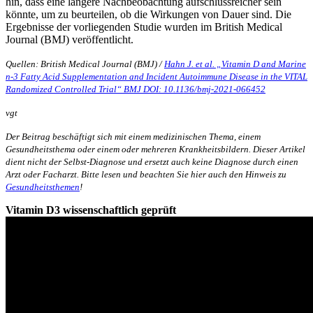
hin, dass eine längere Nachbeobachtung aufschlussreicher sein
könnte, um zu beurteilen, ob die Wirkungen von Dauer sind. Die
Ergebnisse der vorliegenden Studie wurden im British Medical
Journal (BMJ) veröffentlicht.
Quellen: British Medical Journal (BMJ) /
Hahn J. et al. „Vitamin D and Marine
n-3 Fatty Acid Supplementation and Incident Autoimmune Disease in the VITAL
Randomized Controlled Trial“ BMJ DOI: 10.1136/bmj-2021-066452
vgt
Der Beitrag beschäftigt sich mit einem medizinischen Thema, einem
Gesundheitsthema oder einem oder mehreren Krankheitsbildern. Dieser Artikel
dient nicht der Selbst-Diagnose und ersetzt auch keine Diagnose durch einen
Arzt oder Facharzt. Bitte lesen und beachten Sie hier auch den Hinweis zu
Gesundheitsthemen
!
Vitamin D3 wissenschaftlich geprüft