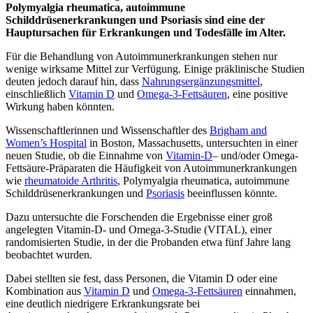
Polymyalgia rheumatica, autoimmune
Schilddrüsenerkrankungen und Psoriasis sind eine der
Hauptursachen für Erkrankungen und Todesfälle im Alter.
Für die Behandlung von Autoimmunerkrankungen stehen nur
wenige wirksame Mittel zur Verfügung. Einige präklinische Studien
deuten jedoch darauf hin, dass
Nahrungsergänzungsmittel
,
einschließlich
Vitamin D
und
Omega-3-Fettsäuren
, eine positive
Wirkung haben könnten.
Wissenschaftlerinnen und Wissenschaftler des
Brigham and
Women’s Hospital
in Boston, Massachusetts, untersuchten in einer
neuen Studie, ob die Einnahme von
Vitamin-D
– und/oder Omega-
Fettsäure-Präparaten die Häufigkeit von Autoimmunerkrankungen
wie
rheumatoide Arthritis
, Polymyalgia rheumatica, autoimmune
Schilddrüsenerkrankungen und
Psoriasis
beeinflussen könnte.
Dazu untersuchte die Forschenden die Ergebnisse einer groß
angelegten Vitamin-D- und Omega-3-Studie (VITAL), einer
randomisierten Studie, in der die Probanden etwa fünf Jahre lang
beobachtet wurden.
Dabei stellten sie fest, dass Personen, die Vitamin D oder eine
Kombination aus
Vitamin D
und
Omega-3-Fettsäuren
einnahmen,
eine deutlich niedrigere Erkrankungsrate bei