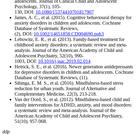
adolescents. Journal of Clinical Child and Adolescent
Psychology, 37(1), 105-
130,
DOI:
10.1080/15374410701817907
James, A. C., et al. (2015). Cognitive behavioural therapy for
anxiety disorders in children and adolescents. Cochrane
Database of Systematic Reviews,
(2),
DOI:
10.1002/14651858.CD004690.pub3
Lebowitz, E. R., et al. (2013). Family-based treatment for
childhood anxiety disorders: a systematic review and meta-
analysis. Journal of the American Academy of Child and
Adolescent Psychiatry, 52(10), 990-
1003,
DOI:
10.1016/j.jaac.2019.02.014
Hetrick, S. E., et al. (2016). Newer generation antidepressants
for depressive disorders in children and adolescents. Cochrane
Database of Systematic Reviews, (11).
Sibinga, E. M. S., et al. (2016). Mindfulness-based stress
reduction for urban youth. Journal of Alternative and
Complementary Medicine, 22(3), 213-218.
Van der Oord, S., et al. (2012). Mindfulness-based child and
family interventions for ADHD, anxiety, and mood disorders:
a systematic review and meta-analysis. Journal of the
American Academy of Child and Adolescent Psychiatry,
51(10), 957-968.
ddp