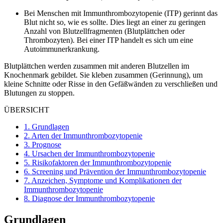
Bei Menschen mit Immunthrombozytopenie (ITP) gerinnt das
Blut nicht so, wie es sollte. Dies liegt an einer zu geringen
Anzahl von Blutzellfragmenten (Blutplättchen oder
Thrombozyten). Bei einer ITP handelt es sich um eine
Autoimmunerkrankung.
Blutplättchen werden zusammen mit anderen Blutzellen im
Knochenmark gebildet. Sie kleben zusammen (Gerinnung), um
kleine Schnitte oder Risse in den Gefäßwänden zu verschließen und
Blutungen zu stoppen.
ÜBERSICHT
1.
Grundlagen
2.
Arten der Immunthrombozytopenie
3.
Prognose
4.
Ursachen der Immunthrombozytopenie
5.
Risikofaktoren der Immunthrombozytopenie
6.
Screening und Prävention der Immunthrombozytopenie
7.
Anzeichen, Symptome und Komplikationen der
Immunthrombozytopenie
8.
Diagnose der Immunthrombozytopenie
Grundlagen