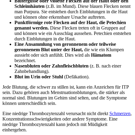
Blutergüsse oder violette Flecken auf der Haut oder den
Schleimhäuten
(z.B. im Mund). Diese blauen Flecken nennt
man Purpura. Sie entstehen durch Einblutungen in die Haut
und können ohne erkennbare Ursache auftreten.
Punktförmige rote Flecken auf der Haut, die Petechien
genannt werden.
Diese Flecken treten oft in Gruppen auf
und können wie ein Ausschlag aussehen. Petechien entstehen
durch Einblutungen in die Haut.
Eine Ansammlung von geronnenem oder teilweise
geronnenem Blut unter der Haut,
die wie ein Klumpen
aussieht oder sich anfühlt. Dies wird als
Hämatom
bezeichnet.
Nasenbluten oder Zahnfleischbluten
(z. B. nach einer
Zahnbehandlung).
Blut im Urin oder Stuhl
(Defäkation).
Jede Blutung, die schwer zu stillen ist, kann ein Anzeichen für ITP
sein. Dazu gehören auch Menstruationsblutungen, die stärker als
normal sind. Blutungen im Gehirn sind selten, und die Symptome
können unterschiedlich sein.
Eine niedrige Thrombozytenzahl verursacht nicht direkt
Schmerzen
,
Konzentrationsschwierigkeiten oder andere Symptome. Eine
niedrige Thrombozytenzahl kann jedoch mit Müdigkeit
einhergehen.