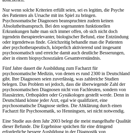
Nur wenn solche Kriterien erfüllt seien, sei es legitim, die Psyche
des Patienten als Ursache mit ins Spiel zu bringen.
Psychosomatische Diagnosen beanspruchten zudem keinen
Absolutheitsanspruch. Bei den sogenannten funktionellen
Erkrankungen halte man sich immer offen, ob sich nicht doch
irgendein therapierelevanter, biologischer Befund, eine Entzündung
oder irgendetwas finde. Gleichzeitig behandle man die Patienten
aber psychotherapeutisch, körperlich aktivierend und insgesamt
psychosomatisch und erreiche damit auch deutliche Besserungen,
aber in einem biopsychosozialen Gesamtverständnis.
Fünf Jahre dauert die Ausbildung zum Facharzt für
psychosomatische Medizin, von denen es rund 2300 in Deutschland
gibt. Ihre Diagnosen seien zuverlässig, was zahlreiche Studien
belegen. Das Problem sei jedoch, dass die überwiegende Zahl der
psychosomatischen Diagnosen nicht von Fachleuten, sondern von
Hausärzten, Orthopäden oder Gynäkologen gestellt werde. Denn in
Deutschland könne jeder Arzt, egal wie qualifiziert, eine
psychosomatische Diagnose stellen. Die Abklärung durch einen
Facharzt für Psychosomatik, so Henningsen, sei nicht notwendig.
Eine Studie aus dem Jahr 2003 belegt die meist mangelhafte Qualität
dieser Befunde. Die Ergebnisse sprächen für eine dringend
erforderliche bessere Ausbildung in der Diagnostik von