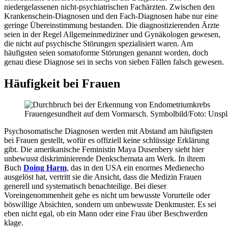
niedergelassenen nicht-psychiatrischen Fachärzten. Zwischen den
Krankenschein-Diagnosen und den Fach-Diagnosen habe nur eine
geringe Übereinstimmung bestanden. Die diagnostizierenden Ärzte
seien in der Regel Allgemeinmediziner und Gynäkologen gewesen,
die nicht auf psychische Störungen spezialisiert waren. Am
häufigsten seien somatoforme Störungen genannt worden, doch
genau diese Diagnose sei in sechs von sieben Fällen falsch gewesen.
Häufigkeit bei Frauen
Frauengesundheit auf dem Vormarsch. Symbolbild/Foto: Unspl
Psychosomatische Diagnosen werden mit Abstand am häufigsten
bei Frauen gestellt, wofür es offiziell keine schlüssige Erklärung
gibt. Die amerikanische Feministin Maya Dusenbery sieht hier
unbewusst diskriminierende Denkschemata am Werk. In ihrem
Buch
Doing Harm
, das in den USA ein enormes Medienecho
ausgelöst hat, vertritt sie die Ansicht, dass die Medizin Frauen
generell und systematisch benachteilige. Bei dieser
Voreingenommenheit gehe es nicht um bewusste Vorurteile oder
böswillige Absichten, sondern um unbewusste Denkmuster. Es sei
eben nicht egal, ob ein Mann oder eine Frau über Beschwerden
klage.