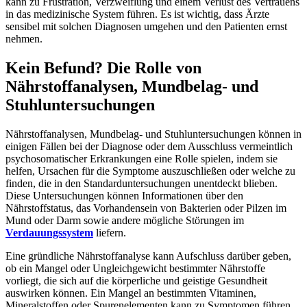
kann zu Frustration, Verzweiflung und einem Verlust des Vertrauens
in das medizinische System führen. Es ist wichtig, dass Ärzte
sensibel mit solchen Diagnosen umgehen und den Patienten ernst
nehmen.
Kein Befund? Die Rolle von
Nährstoffanalysen, Mundbelag- und
Stuhluntersuchungen
Nährstoffanalysen, Mundbelag- und Stuhluntersuchungen können in
einigen Fällen bei der Diagnose oder dem Ausschluss vermeintlich
psychosomatischer Erkrankungen eine Rolle spielen, indem sie
helfen, Ursachen für die Symptome auszuschließen oder welche zu
finden, die in den Standarduntersuchungen unentdeckt blieben.
Diese Untersuchungen können Informationen über den
Nährstoffstatus, das Vorhandensein von Bakterien oder Pilzen im
Mund oder Darm sowie andere mögliche Störungen im
Verdauungssystem
liefern.
Eine gründliche Nährstoffanalyse kann Aufschluss darüber geben,
ob ein Mangel oder Ungleichgewicht bestimmter Nährstoffe
vorliegt, die sich auf die körperliche und geistige Gesundheit
auswirken können. Ein Mangel an bestimmten Vitaminen,
Mineralstoffen oder Spurenelementen kann zu Symptomen führen,