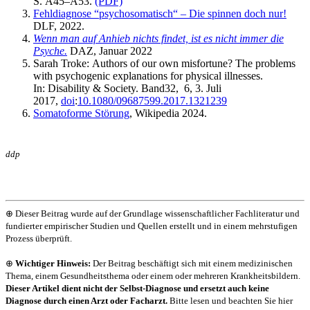
S. A45–A53.
(PDF)
Fehldiagnose “psychosomatisch“ – Die spinnen doch nur!
DLF, 2022.
Wenn man auf Anhieb nichts findet, ist es nicht immer die
Psyche.
DAZ, Januar 2022
Sarah Troke: Authors of our own misfortune? The problems
with psychogenic explanations for physical illnesses.
In: Disability & Society. Band32, 6, 3. Juli
2017,
doi
:
10.1080/09687599.2017.1321239
Somatoforme Störung
, Wikipedia 2024.
ddp
⊕ Dieser Beitrag wurde auf der Grundlage wissenschaftlicher Fachliteratur und
fundierter empirischer Studien und Quellen erstellt und in einem mehrstufigen
Prozess überprüft.
⊕
Wichtiger Hinweis:
Der Beitrag beschäftigt sich mit einem medizinischen
Thema, einem Gesundheitsthema oder einem oder mehreren Krankheitsbildern.
Dieser Artikel dient nicht der Selbst-Diagnose und ersetzt auch keine
Diagnose durch einen Arzt oder Facharzt.
Bitte lesen und beachten Sie hier