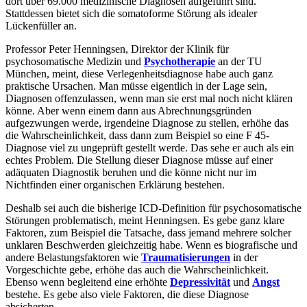
dort über 69.000 medizinische Diagnosen aufgeführt sind.
Stattdessen bietet sich die somatoforme Störung als idealer
Lückenfüller an.
Professor Peter Henningsen, Direktor der Klinik für
psychosomatische Medizin und
Psychotherapie
an der TU
München, meint, diese Verlegenheitsdiagnose habe auch ganz
praktische Ursachen. Man müsse eigentlich in der Lage sein,
Diagnosen offenzulassen, wenn man sie erst mal noch nicht klären
könne. Aber wenn einem dann aus Abrechnungsgründen
aufgezwungen werde, irgendeine Diagnose zu stellen, erhöhe das
die Wahrscheinlichkeit, dass dann zum Beispiel so eine F 45-
Diagnose viel zu ungeprüft gestellt werde. Das sehe er auch als ein
echtes Problem. Die Stellung dieser Diagnose müsse auf einer
adäquaten Diagnostik beruhen und die könne nicht nur im
Nichtfinden einer organischen Erklärung bestehen.
Deshalb sei auch die bisherige ICD-Definition für psychosomatische
Störungen problematisch, meint Henningsen. Es gebe ganz klare
Faktoren, zum Beispiel die Tatsache, dass jemand mehrere solcher
unklaren Beschwerden gleichzeitig habe. Wenn es biografische und
andere Belastungsfaktoren wie
Traumatisierungen
in der
Vorgeschichte gebe, erhöhe das auch die Wahrscheinlichkeit.
Ebenso wenn begleitend eine erhöhte
Depressivität
und
Angst
bestehe. Es gebe also viele Faktoren, die diese Diagnose
absicherten.