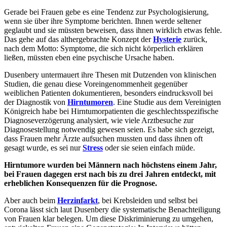
Gerade bei Frauen gebe es eine Tendenz zur Psychologisierung,
wenn sie über ihre Symptome berichten. Ihnen werde seltener
geglaubt und sie müssten beweisen, dass ihnen wirklich etwas fehle.
Das gehe auf das althergebrachte Konzept der
Hysterie
zurück,
nach dem Motto: Symptome, die sich nicht körperlich erklären
ließen, müssten eben eine psychische Ursache haben.
Dusenbery untermauert ihre Thesen mit Dutzenden von klinischen
Studien, die genau diese Voreingenommenheit gegenüber
weiblichen Patienten dokumentieren, besonders eindrucksvoll bei
der Diagnostik von
Hirntumoren
. Eine Studie aus dem Vereinigten
Königreich habe bei Hirntumorpatienten die geschlechtsspezifische
Diagnoseverzögerung analysiert, wie viele Arztbesuche zur
Diagnosestellung notwendig gewesen seien. Es habe sich gezeigt,
dass Frauen mehr Ärzte aufsuchen mussten und dass ihnen oft
gesagt wurde, es sei nur
Stress
oder sie seien einfach müde.
Hirntumore wurden bei Männern nach höchstens einem Jahr,
bei Frauen dagegen erst nach bis zu drei Jahren entdeckt, mit
erheblichen Konsequenzen für die Prognose.
Aber auch beim
Herzinfarkt
, bei Krebsleiden und selbst bei
Corona lässt sich laut Dusenbery die systematische Benachteiligung
von Frauen klar belegen. Um diese Diskriminierung zu umgehen,