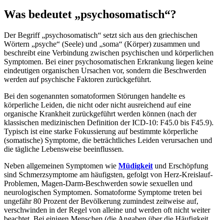
Was bedeutet „psychosomatisch“?
Der Begriff „psychosomatisch“ setzt sich aus den griechischen
Wörtern „psyche“ (Seele) und „soma“ (Körper) zusammen und
beschreibt eine Verbindung zwischen psychischen und körperlichen
Symptomen. Bei einer psychosomatischen Erkrankung liegen keine
eindeutigen organischen Ursachen vor, sondern die Beschwerden
werden auf psychische Faktoren zurückgeführt.
Bei den sogenannten somatoformen Störungen handelte es
körperliche Leiden, die nicht oder nicht ausreichend auf eine
organische Krankheit zurückgeführt werden können (nach der
klassischen medizinischen Definition der ICD-10: F45.0 bis F45.9).
Typisch ist eine starke Fokussierung auf bestimmte körperliche
(somatische) Symptome, die beträchtliches Leiden verursachen und
die tägliche Lebensweise beeinflussen.
Neben allgemeinen Symptomen wie
Müdigkeit
und Erschöpfung
sind Schmerzsymptome am häufigsten, gefolgt von Herz-Kreislauf-
Problemen, Magen-Darm-Beschwerden sowie sexuellen und
neurologischen Symptomen. Somatoforme Symptome treten bei
ungefähr 80 Prozent der Bevölkerung zumindest zeitweise auf,
verschwinden in der Regel von alleine und werden oft nicht weiter
beachtet. Bei einigen Menschen (die Angaben über die Häufigkeit