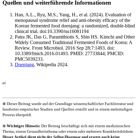
Quellen und weiterführende Informationen
Han, A.L., Ryu, M.S., Yang, H., et al. (2024). Evaluation of
menopausal syndrome relief and anti-obesity efficacy of the
Korean fermented food doenjang: a randomized, double-blind
clinical trial. doi:10.3390/nu16081194
Patra JK, Das G, Paramithiotis S, Shin HS. Kimchi and Other
Widely Consumed Traditional Fermented Foods of Korea: A
Review. Front Microbiol. 2016 Sep 28;7:1493. doi:
10.3389/fmicb.2016.01493. PMID: 27733844; PMCID:
PMC5039233.
Doenjang
, Wikipedia 2024.
ai
⊕ Dieser Beitrag wurde auf der Grundlage wissenschaftlicher Fachliteratur und
fundierter empirischer Studien und Quellen erstellt und in einem mehrstufigen
Prozess überprüft.
⊕
Wichtiger Hinweis:
Der Beitrag beschäftigt sich mit einem medizinischen
Thema, einem Gesundheitsthema oder einem oder mehreren Krankheitsbildern.
Dieser Artikel dient nicht der Selbst-Diagnose und ersetzt auch keine