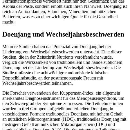
Fermentationsprozess verbessert nicht nur den Geschmack und das
Aroma der Paste, sondern erhöht auch ihren Nährwert. Doenjang ist
reich an Antioxidantien, Vitaminen, Mineralien und nützlichen
Bakterien, was es zu einer wichtigen Quelle für die Gesundheit
macht.
Doenjang und Wechseljahrsbeschwerden
Mehrere Studien haben das Potenzial von Doenjang bei der
Linderung von Wechseljahrsbeschwerden untersucht. Eine dieser
Studien, die in der Zeitschrift Nutrients veröffentlicht wurde,
verglich die Wirksamkeit von traditionellem und handelsüblichem
Doenjang bei der Linderung von Wechseljahrsbeschwerden. Die
Studie umfasste eine achtwöchige randomisierte klinische
Doppelblindstudie, an der postmenopausale Frauen mit
Wechseljahrsbeschwerden teilnahmen.
Die Forscher verwendeten den Kupperman-Index, ein allgemein
anerkanntes Diagnoseinstrument für das Menopausensyndrom, um
den Schweregrad der Symptome zu messen. Die Teilnehmerinnen
wurden in drei Gruppen aufgeteilt und erhielten Doenjang in
verschiedenen Formen: traditionelles Doenjang mit hohem Gehalt
an nützlichen Mikroorganismen (HDC), traditionelles Doenjang mit
niedrigem Gehalt an nützlichen Mikroorganismen (LDC) und
handelsübliches Doenjang (CD). Die Symptome der Teilnehmer