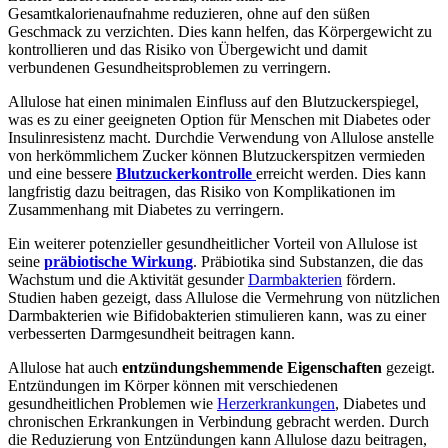
Gesamtkalorienaufnahme reduzieren, ohne auf den süßen
Geschmack zu verzichten. Dies kann helfen, das Körpergewicht zu
kontrollieren und das Risiko von Übergewicht und damit
verbundenen Gesundheitsproblemen zu verringern.
Allulose hat einen minimalen Einfluss auf den Blutzuckerspiegel,
was es zu einer geeigneten Option für Menschen mit Diabetes oder
Insulinresistenz macht. Durchdie Verwendung von Allulose anstelle
von herkömmlichem Zucker können Blutzuckerspitzen vermieden
und eine bessere
Blutzuckerkontrolle
erreicht werden. Dies kann
langfristig dazu beitragen, das Risiko von Komplikationen im
Zusammenhang mit Diabetes zu verringern.
Ein weiterer potenzieller gesundheitlicher Vorteil von Allulose ist
seine
präbiotische Wirkung
. Präbiotika sind Substanzen, die das
Wachstum und die Aktivität gesunder
Darmbakterien
fördern.
Studien haben gezeigt, dass Allulose die Vermehrung von nützlichen
Darmbakterien wie Bifidobakterien stimulieren kann, was zu einer
verbesserten Darmgesundheit beitragen kann.
Allulose hat auch
entzündungshemmende Eigenschaften
gezeigt.
Entzündungen im Körper können mit verschiedenen
gesundheitlichen Problemen wie
Herzerkrankungen
, Diabetes und
chronischen Erkrankungen in Verbindung gebracht werden. Durch
die Reduzierung von Entzündungen kann Allulose dazu beitragen,