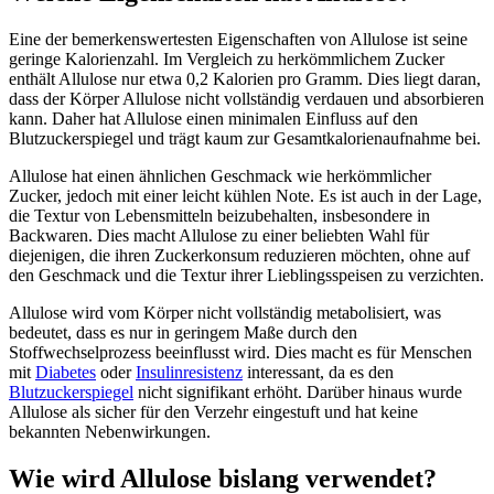
Eine der bemerkenswertesten Eigenschaften von Allulose ist seine
geringe Kalorienzahl. Im Vergleich zu herkömmlichem Zucker
enthält Allulose nur etwa 0,2 Kalorien pro Gramm. Dies liegt daran,
dass der Körper Allulose nicht vollständig verdauen und absorbieren
kann. Daher hat Allulose einen minimalen Einfluss auf den
Blutzuckerspiegel und trägt kaum zur Gesamtkalorienaufnahme bei.
Allulose hat einen ähnlichen Geschmack wie herkömmlicher
Zucker, jedoch mit einer leicht kühlen Note. Es ist auch in der Lage,
die Textur von Lebensmitteln beizubehalten, insbesondere in
Backwaren. Dies macht Allulose zu einer beliebten Wahl für
diejenigen, die ihren Zuckerkonsum reduzieren möchten, ohne auf
den Geschmack und die Textur ihrer Lieblingsspeisen zu verzichten.
Allulose wird vom Körper nicht vollständig metabolisiert, was
bedeutet, dass es nur in geringem Maße durch den
Stoffwechselprozess beeinflusst wird. Dies macht es für Menschen
mit
Diabetes
oder
Insulinresistenz
interessant, da es den
Blutzuckerspiegel
nicht signifikant erhöht. Darüber hinaus wurde
Allulose als sicher für den Verzehr eingestuft und hat keine
bekannten Nebenwirkungen.
Wie wird Allulose bislang verwendet?