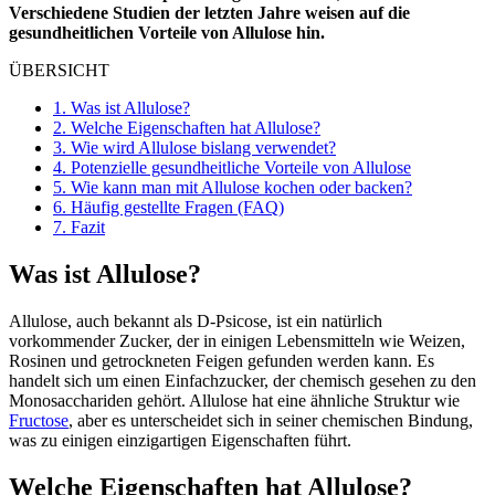
Verschiedene Studien der letzten Jahre weisen auf die
gesundheitlichen Vorteile von Allulose hin.
ÜBERSICHT
1.
Was ist Allulose?
2.
Welche Eigenschaften hat Allulose?
3.
Wie wird Allulose bislang verwendet?
4.
Potenzielle gesundheitliche Vorteile von Allulose
5.
Wie kann man mit Allulose kochen oder backen?
6.
Häufig gestellte Fragen (FAQ)
7.
Fazit
Was ist Allulose?
Allulose, auch bekannt als D-Psicose, ist ein natürlich
vorkommender Zucker, der in einigen Lebensmitteln wie Weizen,
Rosinen und getrockneten Feigen gefunden werden kann. Es
handelt sich um einen Einfachzucker, der chemisch gesehen zu den
Monosacchariden gehört. Allulose hat eine ähnliche Struktur wie
Fructose
, aber es unterscheidet sich in seiner chemischen Bindung,
was zu einigen einzigartigen Eigenschaften führt.
Welche Eigenschaften hat Allulose?