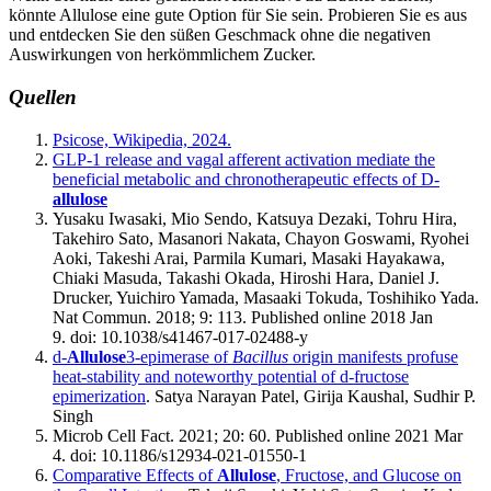
könnte Allulose eine gute Option für Sie sein. Probieren Sie es aus
und entdecken Sie den süßen Geschmack ohne die negativen
Auswirkungen von herkömmlichem Zucker.
Quellen
Psicose, Wikipedia, 2024.
GLP-1 release and vagal afferent activation mediate the
beneficial metabolic and chronotherapeutic effects of D-
allulose
Yusaku Iwasaki, Mio Sendo, Katsuya Dezaki, Tohru Hira,
Takehiro Sato, Masanori Nakata, Chayon Goswami, Ryohei
Aoki, Takeshi Arai, Parmila Kumari, Masaki Hayakawa,
Chiaki Masuda, Takashi Okada, Hiroshi Hara, Daniel J.
Drucker, Yuichiro Yamada, Masaaki Tokuda, Toshihiko Yada.
Nat Commun. 2018; 9: 113. Published online 2018 Jan
9. doi: 10.1038/s41467-017-02488-y
d-
Allulose
3-epimerase of
Bacillus
origin manifests profuse
heat‐stability and noteworthy potential of d-fructose
epimerization
. Satya Narayan Patel, Girija Kaushal, Sudhir P.
Singh
Microb Cell Fact. 2021; 20: 60. Published online 2021 Mar
4. doi: 10.1186/s12934-021-01550-1
Comparative Effects of
Allulose
, Fructose, and Glucose on