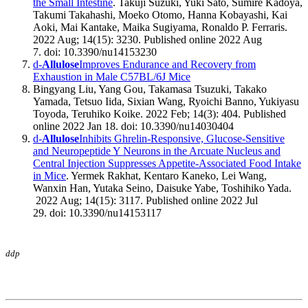
the Small Intestine
. Takuji Suzuki, Yuki Sato, Sumire Kadoya,
Takumi Takahashi, Moeko Otomo, Hanna Kobayashi, Kai
Aoki, Mai Kantake, Maika Sugiyama, Ronaldo P. Ferraris.
2022 Aug; 14(15): 3230. Published online 2022 Aug
7. doi: 10.3390/nu14153230
d-
Allulose
Improves Endurance and Recovery from
Exhaustion in Male C57BL/6J Mice
Bingyang Liu, Yang Gou, Takamasa Tsuzuki, Takako
Yamada, Tetsuo Iida, Sixian Wang, Ryoichi Banno, Yukiyasu
Toyoda, Teruhiko Koike. 2022 Feb; 14(3): 404. Published
online 2022 Jan 18. doi: 10.3390/nu14030404
d-
Allulose
Inhibits Ghrelin-Responsive, Glucose-Sensitive
and Neuropeptide Y Neurons in the Arcuate Nucleus and
Central Injection Suppresses Appetite-Associated Food Intake
in Mice
. Yermek Rakhat, Kentaro Kaneko, Lei Wang,
Wanxin Han, Yutaka Seino, Daisuke Yabe, Toshihiko Yada.
2022 Aug; 14(15): 3117. Published online 2022 Jul
29. doi: 10.3390/nu14153117
ddp