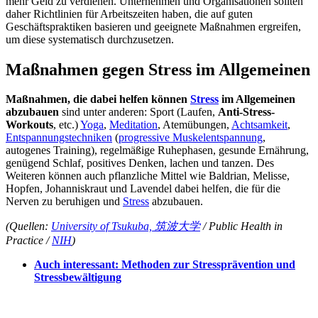
mehr Geld zu verdienen. Unternehmen und Organisationen sollten
daher Richtlinien für Arbeitszeiten haben, die auf guten
Geschäftspraktiken basieren und geeignete Maßnahmen ergreifen,
um diese systematisch durchzusetzen.
Maßnahmen gegen Stress im Allgemeinen
Maßnahmen, die dabei helfen können
Stress
im Allgemeinen
abzubauen
sind unter anderen: Sport (Laufen,
Anti-Stress-
Workouts
, etc.)
Yoga
,
Meditation
, Atemübungen,
Achtsamkeit
,
Entspannungstechniken
(
progressive Muskelentspannung
,
autogenes Training), regelmäßige Ruhephasen, gesunde Ernährung,
genügend Schlaf, positives Denken, lachen und tanzen. Des
Weiteren können auch pflanzliche Mittel wie Baldrian, Melisse,
Hopfen, Johanniskraut und Lavendel dabei helfen, die für die
Nerven zu beruhigen und
Stress
abzubauen.
(Quellen:
University of Tsukuba, 筑波大学
/ Public Health in
Practice /
NIH
)
Auch interessant: Methoden zur Stressprävention und
Stressbewältigung