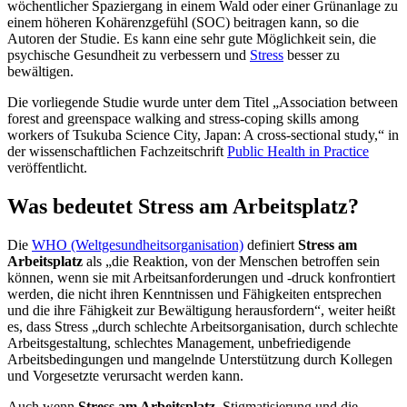
wöchentlicher Spaziergang in einem Wald oder einer Grünanlage zu
einem höheren Kohärenzgefühl (SOC) beitragen kann, so die
Autoren der Studie. Es kann eine sehr gute Möglichkeit sein, die
psychische Gesundheit zu verbessern und
Stress
besser zu
bewältigen.
Die vorliegende Studie wurde unter dem Titel „Association between
forest and greenspace walking and stress-coping skills among
workers of Tsukuba Science City, Japan: A cross-sectional study,“ in
der wissenschaftlichen Fachzeitschrift
Public Health in Practice
veröffentlicht.
Was bedeutet Stress am Arbeitsplatz?
Die
WHO (Weltgesundheitsorganisation)
definiert
Stress am
Arbeitsplatz
als „die Reaktion, von der Menschen betroffen sein
können, wenn sie mit Arbeitsanforderungen und -druck konfrontiert
werden, die nicht ihren Kenntnissen und Fähigkeiten entsprechen
und die ihre Fähigkeit zur Bewältigung herausfordern“, weiter heißt
es, dass Stress „durch schlechte Arbeitsorganisation, durch schlechte
Arbeitsgestaltung, schlechtes Management, unbefriedigende
Arbeitsbedingungen und mangelnde Unterstützung durch Kollegen
und Vorgesetzte verursacht werden kann.
Auch wenn
Stress am Arbeitsplatz
, Stigmatisierung und die