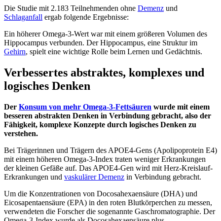
Die Studie mit 2.183 Teilnehmenden ohne
Demenz
und
Schlaganfall
ergab folgende Ergebnisse:
Ein höherer Omega-3-Wert war mit einem größeren Volumen des
Hippocampus verbunden. Der Hippocampus, eine Struktur im
Gehirn
, spielt eine wichtige Rolle beim Lernen und Gedächtnis.
Verbessertes abstraktes, komplexes und
logisches Denken
Der
Konsum von mehr Omega-3-Fettsäuren
wurde mit einem
besseren abstrakten Denken in Verbindung gebracht, also der
Fähigkeit, komplexe Konzepte durch logisches Denken zu
verstehen.
Bei Trägerinnen und Trägern des APOE4-Gens (Apolipoprotein E4)
mit einem höheren Omega-3-Index traten weniger Erkrankungen
der kleinen Gefäße auf. Das APOE4-Gen wird mit Herz-Kreislauf-
Erkrankungen und
vaskulärer Demenz
in Verbindung gebracht.
Um die Konzentrationen von Docosahexaensäure (DHA) und
Eicosapentaensäure (EPA) in den roten Blutkörperchen zu messen,
verwendeten die Forscher die sogenannte Gaschromatographie. Der
Omega-3-Index wurde als Docosahexaensäure plus