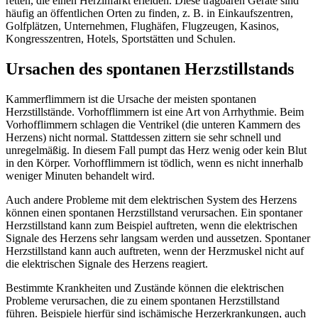
retten, die einen Herzinfarkt erleiden. Diese tragbaren Geräte sind
häufig an öffentlichen Orten zu finden, z. B. in Einkaufszentren,
Golfplätzen, Unternehmen, Flughäfen, Flugzeugen, Kasinos,
Kongresszentren, Hotels, Sportstätten und Schulen.
Ursachen des spontanen Herzstillstands
Kammerflimmern ist die Ursache der meisten spontanen
Herzstillstände. Vorhofflimmern ist eine Art von Arrhythmie. Beim
Vorhofflimmern schlagen die Ventrikel (die unteren Kammern des
Herzens) nicht normal. Stattdessen zittern sie sehr schnell und
unregelmäßig. In diesem Fall pumpt das Herz wenig oder kein Blut
in den Körper. Vorhofflimmern ist tödlich, wenn es nicht innerhalb
weniger Minuten behandelt wird.
Auch andere Probleme mit dem elektrischen System des Herzens
können einen spontanen Herzstillstand verursachen. Ein spontaner
Herzstillstand kann zum Beispiel auftreten, wenn die elektrischen
Signale des Herzens sehr langsam werden und aussetzen. Spontaner
Herzstillstand kann auch auftreten, wenn der Herzmuskel nicht auf
die elektrischen Signale des Herzens reagiert.
Bestimmte Krankheiten und Zustände können die elektrischen
Probleme verursachen, die zu einem spontanen Herzstillstand
führen. Beispiele hierfür sind ischämische Herzerkrankungen, auch