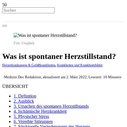
Foto: Unsplash
Was ist spontaner Herzstillstand?
Herzerkrankungen & Gefäßkrankheiten
,
Krankheiten und Krankheitsbilder
Medizin Doc Redaktion, aktualisiert am 2. März 2022, Lesezeit: 10 Minuten
ÜBERSICHT
1.
Definition
2.
Ausblick
3.
Ursachen des spontanen Herzstillstands
4.
Ischämische Herzkrankheit
5.
Physischer Stress
6.
Vererbte Störungen
7.
Strukturelle Veränderungen des Herzens