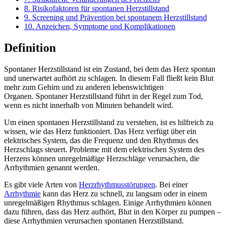
8.
Risikofaktoren für spontanen Herzstillstand
9.
Screening und Prävention bei spontanem Herzstillstand
10.
Anzeichen, Symptome und Komplikationen
Definition
Spontaner Herzstillstand ist ein Zustand, bei dem das Herz spontan
und unerwartet aufhört zu schlagen. In diesem Fall fließt kein Blut
mehr zum Gehirn und zu anderen lebenswichtigen
Organen. Spontaner Herzstillstand führt in der Regel zum Tod,
wenn es nicht innerhalb von Minuten behandelt wird.
Um einen spontanen Herzstillstand zu verstehen, ist es hilfreich zu
wissen, wie das Herz funktioniert. Das Herz verfügt über ein
elektrisches System, das die Frequenz und den Rhythmus des
Herzschlags steuert. Probleme mit dem elektrischen System des
Herzens können unregelmäßige Herzschläge verursachen, die
Arrhythmien genannt werden.
Es gibt viele Arten von
Herzrhythmusstörungen
. Bei einer
Arrhythmie
kann das Herz zu schnell, zu langsam oder in einem
unregelmäßigen Rhythmus schlagen. Einige Arrhythmien können
dazu führen, dass das Herz aufhört, Blut in den Körper zu pumpen –
diese Arrhythmien verursachen spontanen Herzstillstand.