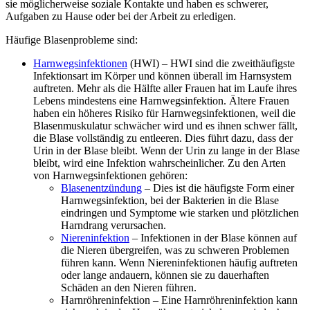
sie möglicherweise soziale Kontakte und haben es schwerer,
Aufgaben zu Hause oder bei der Arbeit zu erledigen.
Häufige Blasenprobleme sind:
Harnwegsinfektionen
(HWI) – HWI sind die zweithäufigste
Infektionsart im Körper und können überall im Harnsystem
auftreten. Mehr als die Hälfte aller Frauen hat im Laufe ihres
Lebens mindestens eine Harnwegsinfektion. Ältere Frauen
haben ein höheres Risiko für Harnwegsinfektionen, weil die
Blasenmuskulatur schwächer wird und es ihnen schwer fällt,
die Blase vollständig zu entleeren. Dies führt dazu, dass der
Urin in der Blase bleibt. Wenn der Urin zu lange in der Blase
bleibt, wird eine Infektion wahrscheinlicher. Zu den Arten
von Harnwegsinfektionen gehören:
Blasenentzündung
– Dies ist die häufigste Form einer
Harnwegsinfektion, bei der Bakterien in die Blase
eindringen und Symptome wie starken und plötzlichen
Harndrang verursachen.
Niereninfektion
– Infektionen in der Blase können auf
die Nieren übergreifen, was zu schweren Problemen
führen kann. Wenn Niereninfektionen häufig auftreten
oder lange andauern, können sie zu dauerhaften
Schäden an den Nieren führen.
Harnröhreninfektion – Eine Harnröhreninfektion kann