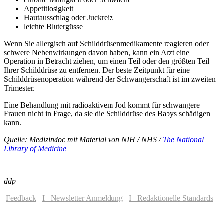
Appetitlosigkeit
Hautausschlag oder Juckreiz
leichte Blutergüsse
Wenn Sie allergisch auf Schilddrüsenmedikamente reagieren oder
schwere Nebenwirkungen davon haben, kann ein Arzt eine
Operation in Betracht ziehen, um einen Teil oder den größten Teil
Ihrer Schilddrüse zu entfernen. Der beste Zeitpunkt für eine
Schilddrüsenoperation während der Schwangerschaft ist im zweiten
Trimester.
Eine Behandlung mit radioaktivem Jod kommt für schwangere
Frauen nicht in Frage, da sie die Schilddrüse des Babys schädigen
kann.
Quelle: Medizindoc mit Material von NIH / NHS /
The National
Library of Medicine
ddp
Feedback
I Newsletter Anmeldung
I Redaktionelle Standards