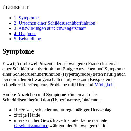
ÜBERSICHT
1.
Symptome
2.
Ursachen einer Schilddrüsenüberfunktion
3.
Auswirkungen auf Schwangerschaft
4.
Diagnose
5.
Behandlung
Symptome
Etwa 0,5 und zwei Prozent aller schwangeren Frauen leiden an
einer Schilddrüsenüberfunktion. Einige Anzeichen und Symptome
einer Schilddrüsenüberfunktion (Hyperthyreose) treten häufig auch
bei normalen Schwangerschaften auf, wie zum Beispiel eine
schnellere Herzfrequenz, Probleme mit Hitze und
Müdigkeit
.
Andere Anzeichen und Symptome können auf eine
Schilddrüsenüberfunktion (Hyperthyreose) hindeuten:
Herzrasen, schneller und unregelmäßiger Herzschlag
zittrige Hände
unerklärlicher Gewichtsverlust oder keine normale
Gewichtszunahme
während der Schwangerschaft