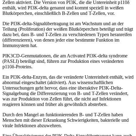
Zellen aktiviert. Die Version von PI3K, die die Untereinheit p110δ
enthält, wird PI3K-delta genannt und kommt speziell in weißen
Blutkörperchen, einschließlich B-Zellen und T-Zellen, vor.
Die PI3K-delta-Signalübertragung ist am Wachstum und an der
Teilung (Proliferation) der weißen Blutkörperchen beteiligt und trägt
dazu bei, dass B- und T-Zellen zu verschiedenen Typen heranreifen
(differenzieren), von denen jeder eine bestimmte Funktion im
Immunsystem hat.
PIK3CD-Genmutationen, die am Activated PI3K-delta syndrome
(PASLI) beteiligt sind, führen zur Produktion eines veränderten
p110δ-Proteins.
Ein PI3K-delta-Enzym, das die veränderte Untereinheit enthält, wird
abnormal eingeschaltet (aktiviert). Aus wissenschaftlichen
Untersuchungen geht hervor, dass eine überaktive PI3K-Delta-
Signalgebung die Differenzierung von B- und T-Zellen verändert,
was zur Produktion von Zellen führt, die nicht auf Infektionen
reagieren können und früher als gewöhnlich absterben.
Durch den Mangel an funktionierenden B- und T-Zellen haben
Menschen mit dieser Erkrankung Schwierigkeiten, bakterielle und
virale Infektionen abzuwehren.
Eine Überaktivierung der PI3K-Delta-Signalübertragung kann auch