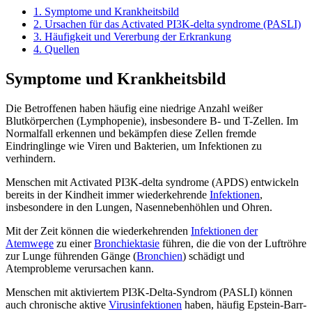
1.
Symptome und Krankheitsbild
2.
Ursachen für das Activated PI3K-delta syndrome (PASLI)
3.
Häufigkeit und Vererbung der Erkrankung
4.
Quellen
Symptome und Krankheitsbild
Die Betroffenen haben häufig eine niedrige Anzahl weißer
Blutkörperchen (Lymphopenie), insbesondere B- und T-Zellen. Im
Normalfall erkennen und bekämpfen diese Zellen fremde
Eindringlinge wie Viren und Bakterien, um Infektionen zu
verhindern.
Menschen mit Activated PI3K-delta syndrome (APDS) entwickeln
bereits in der Kindheit immer wiederkehrende
Infektionen
,
insbesondere in den Lungen, Nasennebenhöhlen und Ohren.
Mit der Zeit können die wiederkehrenden
Infektionen der
Atemwege
zu einer
Bronchiektasie
führen, die die von der Luftröhre
zur Lunge führenden Gänge (
Bronchien
) schädigt und
Atemprobleme verursachen kann.
Menschen mit aktiviertem PI3K-Delta-Syndrom (PASLI) können
auch chronische aktive
Virusinfektionen
haben, häufig Epstein-Barr-