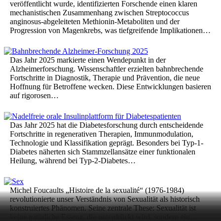
veröffentlicht wurde, identifizierten Forschende einen klaren
mechanistischen Zusammenhang zwischen Streptococcus
anginosus-abgeleiteten Methionin-Metaboliten und der
Progression von Magenkrebs, was tiefgreifende Implikationen…
Das Jahr 2025 markierte einen Wendepunkt in der
Alzheimerforschung. Wissenschaftler erzielten bahnbrechende
Fortschritte in Diagnostik, Therapie und Prävention, die neue
Hoffnung für Betroffene wecken. Diese Entwicklungen basieren
auf rigorosen…
Das Jahr 2025 hat die Diabetesforschung durch entscheidende
Fortschritte in regenerativen Therapien, Immunmodulation,
Technologie und Klassifikation geprägt. Besonders bei Typ-1-
Diabetes näherten sich Stammzellansätze einer funktionalen
Heilung, während bei Typ-2-Diabetes…
Michel Foucaults „Histoire de la sexualité“ (1976-1984)
revolutionierte unser Verständnis von Sexualität als historisch
konstruiertes Phänomen. Seine zentrale These: Sexualität ist
keine natürliche Essenz, die unterdrückt wird, sondern ein…