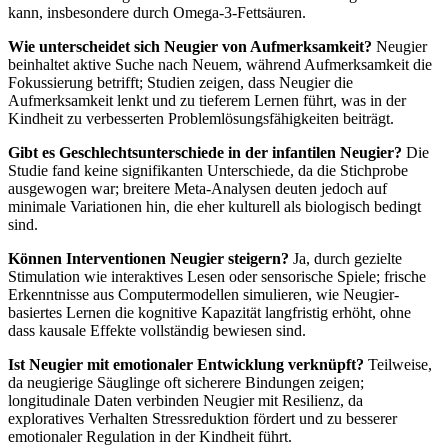
kann, insbesondere durch Omega-3-Fettsäuren.
Wie unterscheidet sich Neugier von Aufmerksamkeit?
Neugier
beinhaltet aktive Suche nach Neuem, während Aufmerksamkeit die
Fokussierung betrifft; Studien zeigen, dass Neugier die
Aufmerksamkeit lenkt und zu tieferem Lernen führt, was in der
Kindheit zu verbesserten Problemlösungsfähigkeiten beiträgt.
Gibt es Geschlechtsunterschiede in der infantilen Neugier?
Die
Studie fand keine signifikanten Unterschiede, da die Stichprobe
ausgewogen war; breitere Meta-Analysen deuten jedoch auf
minimale Variationen hin, die eher kulturell als biologisch bedingt
sind.
Können Interventionen Neugier steigern?
Ja, durch gezielte
Stimulation wie interaktives Lesen oder sensorische Spiele; frische
Erkenntnisse aus Computermodellen simulieren, wie Neugier-
basiertes Lernen die kognitive Kapazität langfristig erhöht, ohne
dass kausale Effekte vollständig bewiesen sind.
Ist Neugier mit emotionaler Entwicklung verknüpft?
Teilweise,
da neugierige Säuglinge oft sicherere Bindungen zeigen;
longitudinale Daten verbinden Neugier mit Resilienz, da
exploratives Verhalten Stressreduktion fördert und zu besserer
emotionaler Regulation in der Kindheit führt.