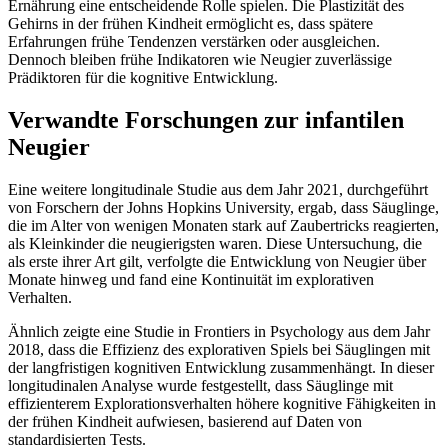
Ernährung eine entscheidende Rolle spielen. Die Plastizität des
Gehirns in der frühen Kindheit ermöglicht es, dass spätere
Erfahrungen frühe Tendenzen verstärken oder ausgleichen.
Dennoch bleiben frühe Indikatoren wie Neugier zuverlässige
Prädiktoren für die kognitive Entwicklung.
Verwandte Forschungen zur infantilen
Neugier
Eine weitere longitudinale Studie aus dem Jahr 2021, durchgeführt
von Forschern der Johns Hopkins University, ergab, dass Säuglinge,
die im Alter von wenigen Monaten stark auf Zaubertricks reagierten,
als Kleinkinder die neugierigsten waren. Diese Untersuchung, die
als erste ihrer Art gilt, verfolgte die Entwicklung von Neugier über
Monate hinweg und fand eine Kontinuität im explorativen
Verhalten.
Ähnlich zeigte eine Studie in Frontiers in Psychology aus dem Jahr
2018, dass die Effizienz des explorativen Spiels bei Säuglingen mit
der langfristigen kognitiven Entwicklung zusammenhängt. In dieser
longitudinalen Analyse wurde festgestellt, dass Säuglinge mit
effizienterem Explorationsverhalten höhere kognitive Fähigkeiten in
der frühen Kindheit aufwiesen, basierend auf Daten von
standardisierten Tests.