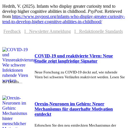
Hedrih, V. (2025). Infants who display greater curiosity tend to
develop higher cognitive abilities in childhood.
PsyPost
. Retrieved
from
https://www.psypost.org/infants-who-display-greater-curiosity-
tend-to-develop-higher-cognitive-abilities-in-childhood/
Feedback
I Newsletter Anmeldung
I Redaktionelle Standards
COVID-19 und reaktivierte Viren: Neue
Studie zeigt langfristige Signatur
Neue Forschung zu COVID-19 deckt auf, wie ruhende
Viren bei schweren Verläufen reaktiviert werden. Lesen Sie
die Details....
Orexin-Neuronen im Gehirn: Neuer
Mechanismus für dauerhafte Motivation
entdeckt
Erforschen Sie den neu entdeckten Mechanismus der