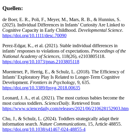
Quellen:
de Boer, E. R., Poli, F., Meyer, M., Mars, R. B., & Hunnius, S.
(2025). Individual Differences in Infants’ Curiosity Are Linked to
Cognitive Capacity in Early Childhood.
Developmental Science
.
https://doi.org/10.1111/desc.70090
Perez-Edgar, K., et al. (2021). Stable individual differences in
infants’ responses to violations of expectations.
Proceedings of the
National Academy of Sciences
, 118(26), e2103805118.
https://doi.org/10.1073/pnas.2103805118
Muentener, P., Herrig, E., & Schulz, L. (2018). The Efficiency of
Infants’ Exploratory Play Is Related to Longer-Term Cognitive
Development.
Frontiers in Psychology
, 9, 635.
https://doi.org/10.3389/fpsyg.2018.00635
Leonard, J. A., et al. (2021). The most curious babies become the
most curious toddlers.
ScienceDaily
. Retrieved from
https://www.sciencedaily.com/releases/2021/06/210628152903.htm
Chu, J., & Schulz, L. (2024). Toddlers strategically adapt their
information search.
Nature Communications
, 15, Article 48855.
https://doi.org/10.1038/s41467-024-48855-4