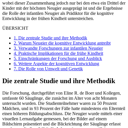
wobei dieser Zusammenhang jedoch nur bei den etwa ein Drittel der
Kinder mit der höchsten Neugier ausgeprägt ist und die Ergebnisse
die Rolle der infantilen Neugier als Prädiktor für die kognitive
Entwicklung in der frühen Kindheit unterstreichen.
ÜBERSICHT
1.
Die zentrale Studie und ihre Methodik
2.
Warum Neugier die kognitive Entwicklung antreibt
3.
Verwandte Forschungen zur infantilen Neugier
4.
Praktische Implikationen für die frühe Kindheit
5.
Einschränkungen der Forschung und Ausblick
6.
Weitere Aspekte der kognitiven Entwicklung
7.
Die Rolle von Umwelt und Genetik
Die zentrale Studie und ihre Methodik
Die Forschung, durchgeführt von Eline R. de Boer und Kollegen,
umfasste 60 Säuglinge, die zunächst im Alter von acht Monaten
untersucht wurden. Die Studienteilnehmer waren zu 50 Prozent
Mädchen, und in 93 Prozent der Fälle hatte mindestens ein Elternteil
einen höheren Bildungsabschluss. Die Neugier wurde mittels einer
visuellen Lernaufgabe gemessen, bei der Bilder auf einem
Bildschirm präsentiert und die Blickrichtung der Säuglinge erfasst