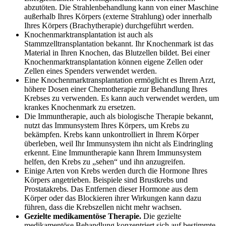
abzutöten. Die Strahlenbehandlung kann von einer Maschine
außerhalb Ihres Körpers (externe Strahlung) oder innerhalb
Ihres Körpers (Brachytherapie) durchgeführt werden.
Knochenmarktransplantation ist auch als
Stammzelltransplantation bekannt. Ihr Knochenmark ist das
Material in Ihren Knochen, das Blutzellen bildet. Bei einer
Knochenmarktransplantation können eigene Zellen oder
Zellen eines Spenders verwendet werden.
Eine Knochenmarktransplantation ermöglicht es Ihrem Arzt,
höhere Dosen einer Chemotherapie zur Behandlung Ihres
Krebses zu verwenden. Es kann auch verwendet werden, um
krankes Knochenmark zu ersetzen.
Die Immuntherapie, auch als biologische Therapie bekannt,
nutzt das Immunsystem Ihres Körpers, um Krebs zu
bekämpfen. Krebs kann unkontrolliert in Ihrem Körper
überleben, weil Ihr Immunsystem ihn nicht als Eindringling
erkennt. Eine Immuntherapie kann Ihrem Immunsystem
helfen, den Krebs zu „sehen“ und ihn anzugreifen.
Einige Arten von Krebs werden durch die Hormone Ihres
Körpers angetrieben. Beispiele sind Brustkrebs und
Prostatakrebs. Das Entfernen dieser Hormone aus dem
Körper oder das Blockieren ihrer Wirkungen kann dazu
führen, dass die Krebszellen nicht mehr wachsen.
Gezielte medikamentöse Therapie.
Die gezielte
medikamentöse Behandlung konzentriert sich auf bestimmte