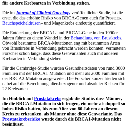
für andere Krebsarten in Verbindung stehen.
Die im
Journal of Clinical Oncology
veröffentlichte Studie, ist die
erste, die das erhöhte Risiko von BRCA-Genen auch für Prostata-,
Bauchspeicheldrüsen
– und Magenkrebs eindeutig quantifiziert.
Die Entdeckung der BRCA1- und BRCA2-Gene in den 1990er
Jahren führte zu einem Wandel in der
Behandlung von Brustkrebs
.
Obwohl bestimmte BRCA-Mutationen eng mit bestimmten Arten
von Brustkrebs in Verbindung gebracht werden konnten, vermuteten
Forscher schon lange, dass diese Genvarianten auch mit anderen
Krebsarten in Verbindung stehen.
Für die Cambridge-Studie wurden Gesundheitsdaten von rund 3000
Familien mit der BRCA1-Mutation und mehr als 2000 Familien mit
der BRCA2-Mutation ausgewertet. Die Forscher konzentrierten sich
dabei auf die Berechnung altersbezogener und absoluter Risiken für
22 Krebsarten.
Im Hinblick auf
Prostatakrebs
ergab die Studie, dass Männer,
die die BRCA2-Mutation in sich trugen, ein mehr als doppelt so
hohes Risiko hatten, bis zum Alter von 80 Jahren an diesem
Krebs zu erkranken, als Männer ohne diese Genvariante. Das
Prostatakrebsrisiko
wurde durch die BRCA1-Mutation nicht
beeinflusst.