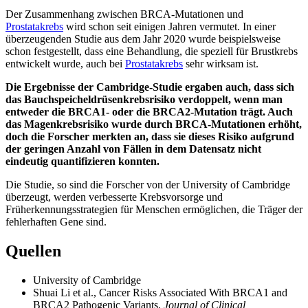
Der Zusammenhang zwischen BRCA-Mutationen und
Prostatakrebs
wird schon seit einigen Jahren vermutet. In einer
überzeugenden Studie aus dem Jahr 2020 wurde beispielsweise
schon festgestellt, dass eine Behandlung, die speziell für Brustkrebs
entwickelt wurde, auch bei
Prostatakrebs
sehr wirksam ist.
Die Ergebnisse der Cambridge-Studie ergaben auch, dass sich
das Bauchspeicheldrüsenkrebsrisiko verdoppelt, wenn man
entweder die BRCA1- oder die BRCA2-Mutation trägt. Auch
das Magenkrebsrisiko wurde durch BRCA-Mutationen erhöht,
doch die Forscher merkten an, dass sie dieses Risiko aufgrund
der geringen Anzahl von Fällen in dem Datensatz nicht
eindeutig quantifizieren konnten.
Die Studie, so sind die Forscher von der University of Cambridge
überzeugt, werden verbesserte Krebsvorsorge und
Früherkennungsstrategien für Menschen ermöglichen, die Träger der
fehlerhaften Gene sind.
Quellen
University of Cambridge
Shuai Li et al., Cancer Risks Associated With BRCA1 and
BRCA2 Pathogenic Variants,
Journal of Clinical