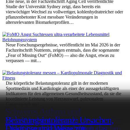
Eine neue, in der Fachzeitschrift Aging Cell veröffentlichte
Studie der Universität Sydney zeigt, dass bereits ein
vierwöchiger Wechsel zu vollwertiger, kohlenhydratreicher oder
pflanzenbetonter Kost messbare Veränderungen in
altersrelevanten Biomarkerprofilen…
Neue Forschungsergebnisse, veröffentlicht im Mai 2026 in der
Fachzeitschrift Nutrients, zeigen erstmals, dass die sogenannte
„Fear of Missing Out“ (FoMO) — also die Angst, etwas zu
verpassen — mit…
Die körperliche Belastungstoleranz gilt in der modernen
Sportmedizin und Kardiologie als einer der aussagekräftigsten
Indikatoren für den allgemeinen Gesundheitszustand, da sie die
koordinierte Leistung von Herzauswurf, pulmonalem
Gasaustausch und…
Schweres Asthma und
Zurück
1
2
3
4
5
6
…
28
Weiter
Genetischer Kompromiss: Ein Gen
Pilates verbessert Herz- und
KI-gestützte Triage verkürzt
Wie Zimt, Kurkuma und Oregano
Vitamin-D-Analogon gegen
Wie Ernährung das Leben
Genetik und Lebenserwartung: Bis
Begleiterkrankungen: Was
Vier Wochen pflanzliche
Belastungsintoleranz: Ursachen,
steuert Jugend, Wachstum und das
Stoffwechselgesundheit in nur vier
Lebensmittelsucht: Symptome,
Wartezeiten bei Brustkrebs-Biopsie
Darm, Gehirn und Stoffwechsel
Kindheitstrauma verstärkt
Bauchspeicheldrüsenkrebs: Erste
Thermografie erkennt Melanome,
verlängert: Was Hundertjährige
zu 50 Prozent durch Erbfaktoren
Millionen Patienten übersehen
Niederfrequenter Ultraschall
Dehydrierte Lebensmittel:
Herzerkrankungsrisiko beginnt im
Ernährung verändern biologische
FoMO und Angst erhöhen das
Diagnose und Wege zur
© 2026 MedizinDoc n.e.V. – Vorstand: Dirk de Pol |