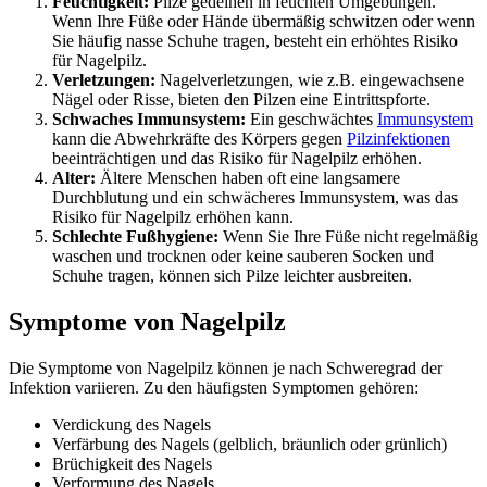
Feuchtigkeit:
Pilze gedeihen in feuchten Umgebungen.
Wenn Ihre Füße oder Hände übermäßig schwitzen oder wenn
Sie häufig nasse Schuhe tragen, besteht ein erhöhtes Risiko
für Nagelpilz.
Verletzungen:
Nagelverletzungen, wie z.B. eingewachsene
Nägel oder Risse, bieten den Pilzen eine Eintrittspforte.
Schwaches Immunsystem:
Ein geschwächtes
Immunsystem
kann die Abwehrkräfte des Körpers gegen
Pilzinfektionen
beeinträchtigen und das Risiko für Nagelpilz erhöhen.
Alter:
Ältere Menschen haben oft eine langsamere
Durchblutung und ein schwächeres Immunsystem, was das
Risiko für Nagelpilz erhöhen kann.
Schlechte Fußhygiene:
Wenn Sie Ihre Füße nicht regelmäßig
waschen und trocknen oder keine sauberen Socken und
Schuhe tragen, können sich Pilze leichter ausbreiten.
Symptome von Nagelpilz
Die Symptome von Nagelpilz können je nach Schweregrad der
Infektion variieren. Zu den häufigsten Symptomen gehören:
Verdickung des Nagels
Verfärbung des Nagels (gelblich, bräunlich oder grünlich)
Brüchigkeit des Nagels
Verformung des Nagels