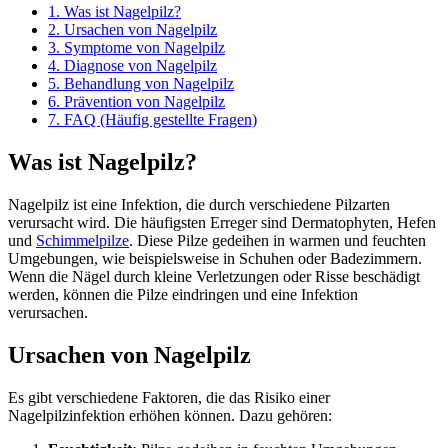
1.
Was ist Nagelpilz?
2.
Ursachen von Nagelpilz
3.
Symptome von Nagelpilz
4.
Diagnose von Nagelpilz
5.
Behandlung von Nagelpilz
6.
Prävention von Nagelpilz
7.
FAQ (Häufig gestellte Fragen)
Was ist Nagelpilz?
Nagelpilz ist eine Infektion, die durch verschiedene Pilzarten
verursacht wird. Die häufigsten Erreger sind Dermatophyten, Hefen
und
Schimmelpilze
. Diese Pilze gedeihen in warmen und feuchten
Umgebungen, wie beispielsweise in Schuhen oder Badezimmern.
Wenn die Nägel durch kleine Verletzungen oder Risse beschädigt
werden, können die Pilze eindringen und eine Infektion
verursachen.
Ursachen von Nagelpilz
Es gibt verschiedene Faktoren, die das Risiko einer
Nagelpilzinfektion erhöhen können. Dazu gehören: