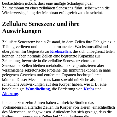
beobachteten jedoch, dass eine mäßige Schädigung der
Zellmembran zu einer zellulären Seneszenz führt, selbst wenn die
Wiederversiegelung der Membran erfolgreich zu sein scheint.
Zelluläre Seneszenz und ihre
Auswirkungen
Zelluläre Seneszenz ist ein Zustand, in dem Zellen ihre Fähigkeit zur
Teilung verlieren und in einen permanenten Wachstumsstillstand
übergehen. Im Gegensatz zu
Krebszellen
, die sich unbegrenzt teilen
können, haben normale Zellen eine begrenzte Kapazität zur
Zellteilung, bevor sie in die zelluläre Seneszenz eintreten.
Seneszente Zellen bleiben metabolisch aktiv, produzieren aber
verschiedene sekretorische Proteine, die Immunreaktionen in nahe
gelegenen Geweben und entfernten Organen hochregulieren
können. Dieser Mechanismus kann sowohl nützliche als auch
schädliche Auswirkungen auf den Körper haben, wie z. B. eine
beschleunigte
Wundheilung
, die Förderung von
Krebs
und
Alterung
.
In den letzten zehn Jahren haben zahlreiche Studien das
Vorhandensein alternder Zellen im Körper von Tieren, einschließlich
des Menschen, nachgewiesen. Außerdem hat sich gezeigt, dass die
Entfernung seneszenter Zellen bei Versuchstieren die