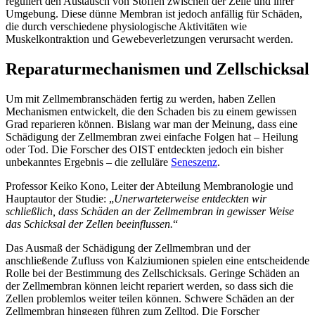
reguliert den Austausch von Stoffen zwischen der Zelle und ihrer
Umgebung. Diese dünne Membran ist jedoch anfällig für Schäden,
die durch verschiedene physiologische Aktivitäten wie
Muskelkontraktion und Gewebeverletzungen verursacht werden.
Reparaturmechanismen und Zellschicksal
Um mit Zellmembranschäden fertig zu werden, haben Zellen
Mechanismen entwickelt, die den Schaden bis zu einem gewissen
Grad reparieren können. Bislang war man der Meinung, dass eine
Schädigung der Zellmembran zwei einfache Folgen hat – Heilung
oder Tod. Die Forscher des OIST entdeckten jedoch ein bisher
unbekanntes Ergebnis – die zelluläre
Seneszenz
.
Professor Keiko Kono, Leiter der Abteilung Membranologie und
Hauptautor der Studie: „
Unerwarteterweise entdeckten wir
schließlich, dass Schäden an der Zellmembran in gewisser Weise
das Schicksal der Zellen beeinflussen.
“
Das Ausmaß der Schädigung der Zellmembran und der
anschließende Zufluss von Kalziumionen spielen eine entscheidende
Rolle bei der Bestimmung des Zellschicksals. Geringe Schäden an
der Zellmembran können leicht repariert werden, so dass sich die
Zellen problemlos weiter teilen können. Schwere Schäden an der
Zellmembran hingegen führen zum Zelltod. Die Forscher