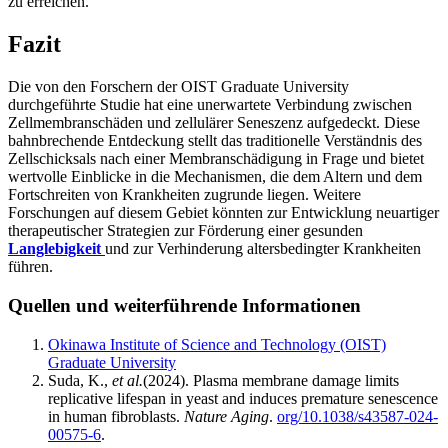
zu erreichen.
Fazit
Die von den Forschern der OIST Graduate University
durchgeführte Studie hat eine unerwartete Verbindung zwischen
Zellmembranschäden und zellulärer Seneszenz aufgedeckt. Diese
bahnbrechende Entdeckung stellt das traditionelle Verständnis des
Zellschicksals nach einer Membranschädigung in Frage und bietet
wertvolle Einblicke in die Mechanismen, die dem Altern und dem
Fortschreiten von Krankheiten zugrunde liegen. Weitere
Forschungen auf diesem Gebiet könnten zur Entwicklung neuartiger
therapeutischer Strategien zur Förderung einer gesunden
Langlebigkeit
und zur Verhinderung altersbedingter Krankheiten
führen.
Quellen und weiterführende Informationen
Okinawa Institute of Science and Technology (OIST)
Graduate University
Suda, K.,
et al.
(2024). Plasma membrane damage limits
replicative lifespan in yeast and induces premature senescence
in human fibroblasts.
Nature Aging
.
org/10.1038/s43587-024-
00575-6
.