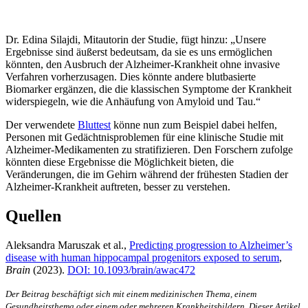
Dr. Edina Silajdi, Mitautorin der Studie, fügt hinzu: „Unsere
Ergebnisse sind äußerst bedeutsam, da sie es uns ermöglichen
könnten, den Ausbruch der Alzheimer-Krankheit ohne invasive
Verfahren vorherzusagen. Dies könnte andere blutbasierte
Biomarker ergänzen, die die klassischen Symptome der Krankheit
widerspiegeln, wie die Anhäufung von Amyloid und Tau.“
Der verwendete
Bluttest
könne nun zum Beispiel dabei helfen,
Personen mit Gedächtnisproblemen für eine klinische Studie mit
Alzheimer-Medikamenten zu stratifizieren. Den Forschern zufolge
könnten diese Ergebnisse die Möglichkeit bieten, die
Veränderungen, die im Gehirn während der frühesten Stadien der
Alzheimer-Krankheit auftreten, besser zu verstehen.
Quellen
Aleksandra Maruszak et al.,
Predicting progression to Alzheimer’s
disease with human hippocampal progenitors exposed to serum
,
Brain
(2023).
DOI: 10.1093/brain/awac472
Der Beitrag beschäftigt sich mit einem medizinischen Thema, einem
Gesundheitsthema oder einem oder mehreren Krankheitsbildern. Dieser Artikel