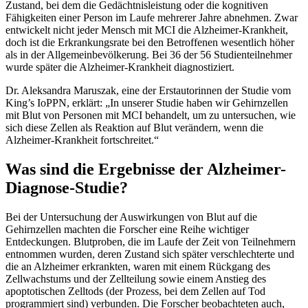
Zustand, bei dem die Gedächtnisleistung oder die kognitiven
Fähigkeiten einer Person im Laufe mehrerer Jahre abnehmen. Zwar
entwickelt nicht jeder Mensch mit MCI die Alzheimer-Krankheit,
doch ist die Erkrankungsrate bei den Betroffenen wesentlich höher
als in der Allgemeinbevölkerung. Bei 36 der 56 Studienteilnehmer
wurde später die Alzheimer-Krankheit diagnostiziert.
Dr. Aleksandra Maruszak, eine der Erstautorinnen der Studie vom
King’s IoPPN, erklärt: „In unserer Studie haben wir Gehirnzellen
mit Blut von Personen mit MCI behandelt, um zu untersuchen, wie
sich diese Zellen als Reaktion auf Blut verändern, wenn die
Alzheimer-Krankheit fortschreitet.“
Was sind die Ergebnisse der Alzheimer-
Diagnose-Studie?
Bei der Untersuchung der Auswirkungen von Blut auf die
Gehirnzellen machten die Forscher eine Reihe wichtiger
Entdeckungen. Blutproben, die im Laufe der Zeit von Teilnehmern
entnommen wurden, deren Zustand sich später verschlechterte und
die an Alzheimer erkrankten, waren mit einem Rückgang des
Zellwachstums und der Zellteilung sowie einem Anstieg des
apoptotischen Zelltods (der Prozess, bei dem Zellen auf Tod
programmiert sind) verbunden. Die Forscher beobachteten auch,