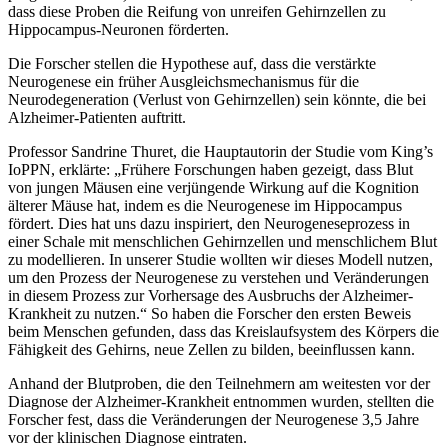
dass diese Proben die Reifung von unreifen Gehirnzellen zu
Hippocampus-Neuronen förderten.
Die Forscher stellen die Hypothese auf, dass die verstärkte
Neurogenese ein früher Ausgleichsmechanismus für die
Neurodegeneration (Verlust von Gehirnzellen) sein könnte, die bei
Alzheimer-Patienten auftritt.
Professor Sandrine Thuret, die Hauptautorin der Studie vom King’s
IoPPN, erklärte: „Frühere Forschungen haben gezeigt, dass Blut
von jungen Mäusen eine verjüngende Wirkung auf die Kognition
älterer Mäuse hat, indem es die Neurogenese im Hippocampus
fördert. Dies hat uns dazu inspiriert, den Neurogeneseprozess in
einer Schale mit menschlichen Gehirnzellen und menschlichem Blut
zu modellieren. In unserer Studie wollten wir dieses Modell nutzen,
um den Prozess der Neurogenese zu verstehen und Veränderungen
in diesem Prozess zur Vorhersage des Ausbruchs der Alzheimer-
Krankheit zu nutzen.“ So haben die Forscher den ersten Beweis
beim Menschen gefunden, dass das Kreislaufsystem des Körpers die
Fähigkeit des Gehirns, neue Zellen zu bilden, beeinflussen kann.
Anhand der Blutproben, die den Teilnehmern am weitesten vor der
Diagnose der Alzheimer-Krankheit entnommen wurden, stellten die
Forscher fest, dass die Veränderungen der Neurogenese 3,5 Jahre
vor der klinischen Diagnose eintraten.