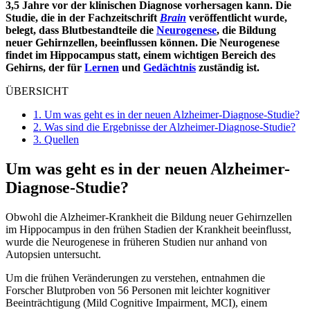
3,5 Jahre vor der klinischen Diagnose vorhersagen kann. Die
Studie, die in der Fachzeitschrift
Brain
veröffentlicht wurde,
belegt, dass Blutbestandteile die
Neurogenese
, die Bildung
neuer Gehirnzellen, beeinflussen können. Die Neurogenese
findet im Hippocampus statt, einem wichtigen Bereich des
Gehirns, der für
Lernen
und
Gedächtnis
zuständig ist.
ÜBERSICHT
1.
Um was geht es in der neuen Alzheimer-Diagnose-Studie?
2.
Was sind die Ergebnisse der Alzheimer-Diagnose-Studie?
3.
Quellen
Um was geht es in der neuen Alzheimer-
Diagnose-Studie?
Obwohl die Alzheimer-Krankheit die Bildung neuer Gehirnzellen
im Hippocampus in den frühen Stadien der Krankheit beeinflusst,
wurde die Neurogenese in früheren Studien nur anhand von
Autopsien untersucht.
Um die frühen Veränderungen zu verstehen, entnahmen die
Forscher Blutproben von 56 Personen mit leichter kognitiver
Beeinträchtigung (Mild Cognitive Impairment, MCI), einem