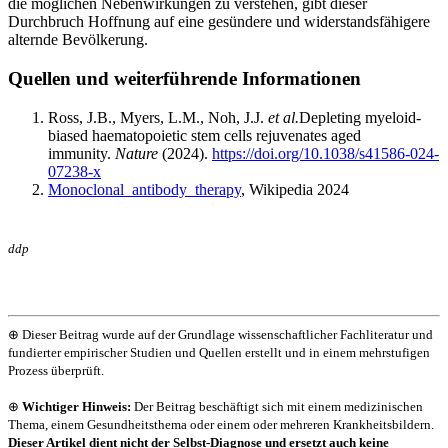
die möglichen Nebenwirkungen zu verstehen, gibt dieser
Durchbruch Hoffnung auf eine gesündere und widerstandsfähigere
alternde Bevölkerung.
Quellen und weiterführende Informationen
Ross, J.B., Myers, L.M., Noh, J.J.
et al.
Depleting myeloid-
biased haematopoietic stem cells rejuvenates aged
immunity.
Nature
(2024).
https://doi.org/10.1038/s41586-024-
07238-x
Monoclonal_antibody_therapy
, Wikipedia 2024
ddp
⊕ Dieser Beitrag wurde auf der Grundlage wissenschaftlicher Fachliteratur und
fundierter empirischer Studien und Quellen erstellt und in einem mehrstufigen
Prozess überprüft.
⊕
Wichtiger Hinweis:
Der Beitrag beschäftigt sich mit einem medizinischen
Thema, einem Gesundheitsthema oder einem oder mehreren Krankheitsbildern.
Dieser Artikel dient nicht der Selbst-Diagnose und ersetzt auch keine