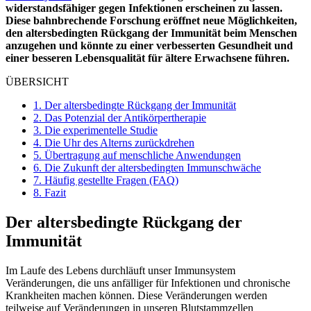
widerstandsfähiger gegen Infektionen erscheinen zu lassen.
Diese bahnbrechende Forschung eröffnet neue Möglichkeiten,
den altersbedingten Rückgang der Immunität beim Menschen
anzugehen und könnte zu einer verbesserten Gesundheit und
einer besseren Lebensqualität für ältere Erwachsene führen.
ÜBERSICHT
1.
Der altersbedingte Rückgang der Immunität
2.
Das Potenzial der Antikörpertherapie
3.
Die experimentelle Studie
4.
Die Uhr des Alterns zurückdrehen
5.
Übertragung auf menschliche Anwendungen
6.
Die Zukunft der altersbedingten Immunschwäche
7.
Häufig gestellte Fragen (FAQ)
8.
Fazit
Der altersbedingte Rückgang der
Immunität
Im Laufe des Lebens durchläuft unser Immunsystem
Veränderungen, die uns anfälliger für Infektionen und chronische
Krankheiten machen können. Diese Veränderungen werden
teilweise auf Veränderungen in unseren Blutstammzellen