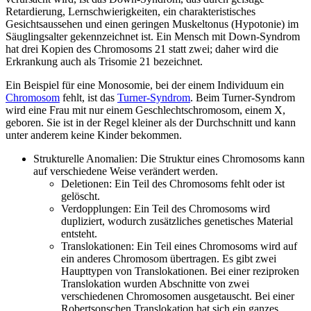
Retardierung, Lernschwierigkeiten, ein charakteristisches
Gesichtsaussehen und einen geringen Muskeltonus (Hypotonie) im
Säuglingsalter gekennzeichnet ist. Ein Mensch mit Down-Syndrom
hat drei Kopien des Chromosoms 21 statt zwei; daher wird die
Erkrankung auch als Trisomie 21 bezeichnet.
Ein Beispiel für eine Monosomie, bei der einem Individuum ein
Chromosom
fehlt, ist das
Turner-Syndrom
. Beim Turner-Syndrom
wird eine Frau mit nur einem Geschlechtschromosom, einem X,
geboren. Sie ist in der Regel kleiner als der Durchschnitt und kann
unter anderem keine Kinder bekommen.
Strukturelle Anomalien: Die Struktur eines Chromosoms kann
auf verschiedene Weise verändert werden.
Deletionen: Ein Teil des Chromosoms fehlt oder ist
gelöscht.
Verdopplungen: Ein Teil des Chromosoms wird
dupliziert, wodurch zusätzliches genetisches Material
entsteht.
Translokationen: Ein Teil eines Chromosoms wird auf
ein anderes Chromosom übertragen. Es gibt zwei
Haupttypen von Translokationen. Bei einer reziproken
Translokation wurden Abschnitte von zwei
verschiedenen Chromosomen ausgetauscht. Bei einer
Robertsonschen Translokation hat sich ein ganzes