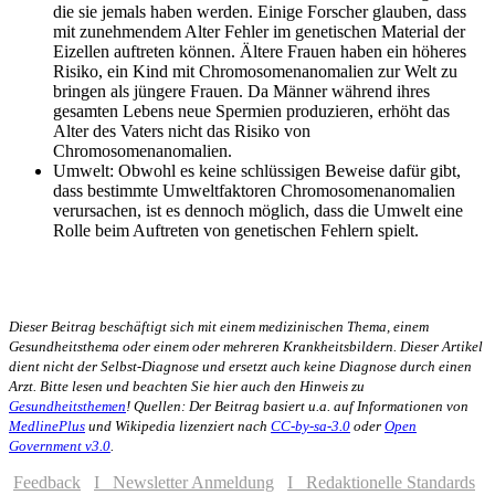
die sie jemals haben werden. Einige Forscher glauben, dass
mit zunehmendem Alter Fehler im genetischen Material der
Eizellen auftreten können. Ältere Frauen haben ein höheres
Risiko, ein Kind mit Chromosomenanomalien zur Welt zu
bringen als jüngere Frauen. Da Männer während ihres
gesamten Lebens neue Spermien produzieren, erhöht das
Alter des Vaters nicht das Risiko von
Chromosomenanomalien.
Umwelt: Obwohl es keine schlüssigen Beweise dafür gibt,
dass bestimmte Umweltfaktoren Chromosomenanomalien
verursachen, ist es dennoch möglich, dass die Umwelt eine
Rolle beim Auftreten von genetischen Fehlern spielt.
Dieser Beitrag beschäftigt sich mit einem medizinischen Thema, einem
Gesundheitsthema oder einem oder mehreren Krankheitsbildern. Dieser Artikel
dient nicht der Selbst-Diagnose und ersetzt auch keine Diagnose durch einen
Arzt. Bitte lesen und beachten Sie hier auch den Hinweis zu
Gesundheitsthemen
! Quellen: Der Beitrag basiert u.a. auf Informationen von
MedlinePlus
und Wikipedia lizenziert nach
CC-by-sa-3.0
oder
Open
Government v3.0
.
Feedback
I Newsletter Anmeldung
I Redaktionelle Standards