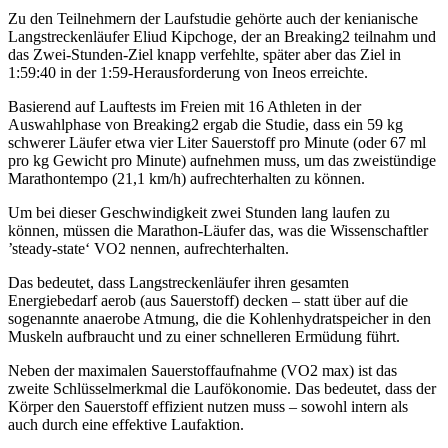
Zu den Teilnehmern der Laufstudie gehörte auch der kenianische
Langstreckenläufer Eliud Kipchoge, der an Breaking2 teilnahm und
das Zwei-Stunden-Ziel knapp verfehlte, später aber das Ziel in
1:59:40 in der 1:59-Herausforderung von Ineos erreichte.
Basierend auf Lauftests im Freien mit 16 Athleten in der
Auswahlphase von Breaking2 ergab die Studie, dass ein 59 kg
schwerer Läufer etwa vier Liter Sauerstoff pro Minute (oder 67 ml
pro kg Gewicht pro Minute) aufnehmen muss, um das zweistündige
Marathontempo (21,1 km/h) aufrechterhalten zu können.
Um bei dieser Geschwindigkeit zwei Stunden lang laufen zu
können, müssen die Marathon-Läufer das, was die Wissenschaftler
’steady-state‘ VO2 nennen, aufrechterhalten.
Das bedeutet, dass Langstreckenläufer ihren gesamten
Energiebedarf aerob (aus Sauerstoff) decken – statt über auf die
sogenannte anaerobe Atmung, die die Kohlenhydratspeicher in den
Muskeln aufbraucht und zu einer schnelleren Ermüdung führt.
Neben der maximalen Sauerstoffaufnahme (VO2 max) ist das
zweite Schlüsselmerkmal die Laufökonomie. Das bedeutet, dass der
Körper den Sauerstoff effizient nutzen muss – sowohl intern als
auch durch eine effektive Laufaktion.