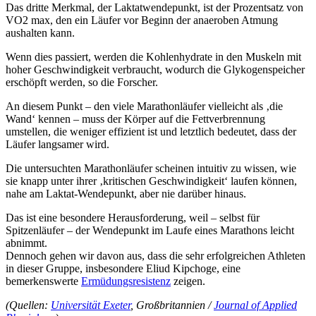
Das dritte Merkmal, der Laktatwendepunkt, ist der Prozentsatz von
VO2 max, den ein Läufer vor Beginn der anaeroben Atmung
aushalten kann.
Wenn dies passiert, werden die Kohlenhydrate in den Muskeln mit
hoher Geschwindigkeit verbraucht, wodurch die Glykogenspeicher
erschöpft werden, so die Forscher.
An diesem Punkt – den viele Marathonläufer vielleicht als ‚die
Wand‘ kennen – muss der Körper auf die Fettverbrennung
umstellen, die weniger effizient ist und letztlich bedeutet, dass der
Läufer langsamer wird.
Die untersuchten Marathonläufer scheinen intuitiv zu wissen, wie
sie knapp unter ihrer ‚kritischen Geschwindigkeit‘ laufen können,
nahe am Laktat-Wendepunkt, aber nie darüber hinaus.
Das ist eine besondere Herausforderung, weil – selbst für
Spitzenläufer – der Wendepunkt im Laufe eines Marathons leicht
abnimmt.
Dennoch gehen wir davon aus, dass die sehr erfolgreichen Athleten
in dieser Gruppe, insbesondere Eliud Kipchoge, eine
bemerkenswerte
Ermüdungsresistenz
zeigen.
(Quellen:
Universität Exeter
, Großbritannien /
Journal of Applied