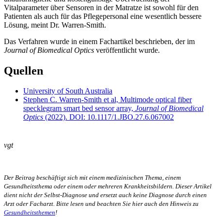
Vitalparameter über Sensoren in der Matratze ist sowohl für den
Patienten als auch für das Pflegepersonal eine wesentlich bessere
Lösung, meint Dr. Warren-Smith.
Das Verfahren wurde in einem Fachartikel beschrieben, der im
Journal of Biomedical Optics
veröffentlicht wurde.
Quellen
University of South Australia
Stephen C. Warren-Smith et al, Multimode optical fiber
specklegram smart bed sensor array,
Journal of Biomedical
Optics
(2022).
DOI: 10.1117/1.JBO.27.6.067002
vgt
Der Beitrag beschäftigt sich mit einem medizinischen Thema, einem
Gesundheitsthema oder einem oder mehreren Krankheitsbildern. Dieser Artikel
dient nicht der Selbst-Diagnose und ersetzt auch keine Diagnose durch einen
Arzt oder Facharzt. Bitte lesen und beachten Sie hier auch den Hinweis zu
Gesundheitsthemen
!