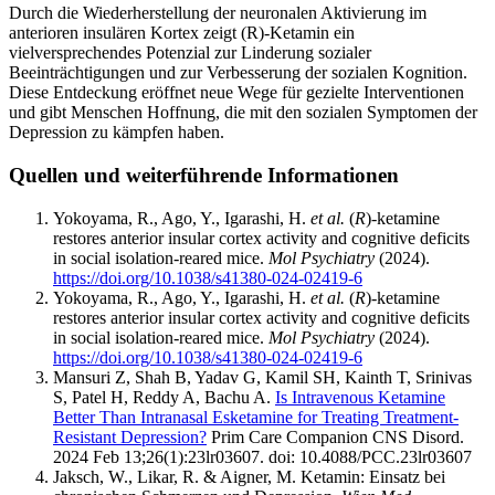
Durch die Wiederherstellung der neuronalen Aktivierung im
anterioren insulären Kortex zeigt (R)-Ketamin ein
vielversprechendes Potenzial zur Linderung sozialer
Beeinträchtigungen und zur Verbesserung der sozialen Kognition.
Diese Entdeckung eröffnet neue Wege für gezielte Interventionen
und gibt Menschen Hoffnung, die mit den sozialen Symptomen der
Depression zu kämpfen haben.
Quellen und weiterführende Informationen
Yokoyama, R., Ago, Y., Igarashi, H.
et al.
(
R
)-ketamine
restores anterior insular cortex activity and cognitive deficits
in social isolation-reared mice.
Mol Psychiatry
(2024).
https://doi.org/10.1038/s41380-024-02419-6
Yokoyama, R., Ago, Y., Igarashi, H.
et al.
(
R
)-ketamine
restores anterior insular cortex activity and cognitive deficits
in social isolation-reared mice.
Mol Psychiatry
(2024).
https://doi.org/10.1038/s41380-024-02419-6
Mansuri Z, Shah B, Yadav G, Kamil SH, Kainth T, Srinivas
S, Patel H, Reddy A, Bachu A.
Is Intravenous Ketamine
Better Than Intranasal Esketamine for Treating Treatment-
Resistant Depression?
Prim Care Companion CNS Disord.
2024 Feb 13;26(1):23lr03607. doi: 10.4088/PCC.23lr03607
Jaksch, W., Likar, R. & Aigner, M. Ketamin: Einsatz bei