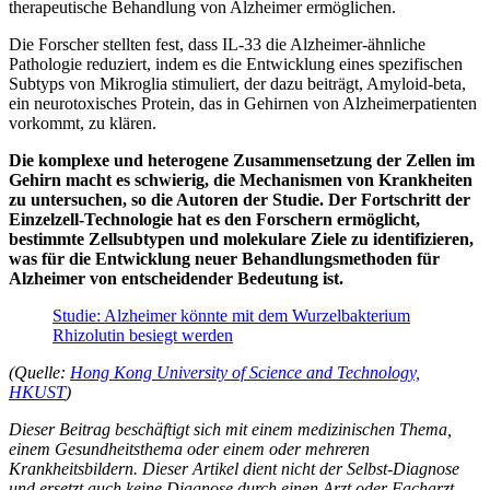
therapeutische Behandlung von Alzheimer ermöglichen.
Die Forscher stellten fest, dass IL-33 die Alzheimer-ähnliche
Pathologie reduziert, indem es die Entwicklung eines spezifischen
Subtyps von Mikroglia stimuliert, der dazu beiträgt, Amyloid-beta,
ein neurotoxisches Protein, das in Gehirnen von Alzheimerpatienten
vorkommt, zu klären.
Die komplexe und heterogene Zusammensetzung der Zellen im
Gehirn macht es schwierig, die Mechanismen von Krankheiten
zu untersuchen, so die Autoren der Studie. Der Fortschritt der
Einzelzell-Technologie hat es den Forschern ermöglicht,
bestimmte Zellsubtypen und molekulare Ziele zu identifizieren,
was für die Entwicklung neuer Behandlungsmethoden für
Alzheimer von entscheidender Bedeutung ist.
Studie: Alzheimer könnte mit dem Wurzelbakterium
Rhizolutin besiegt werden
(Quelle:
Hong Kong University of Science and Technology,
HKUST
)
Dieser Beitrag beschäftigt sich mit einem medizinischen Thema,
einem Gesundheitsthema oder einem oder mehreren
Krankheitsbildern. Dieser Artikel dient nicht der Selbst-Diagnose
und ersetzt auch keine Diagnose durch einen Arzt oder Facharzt.