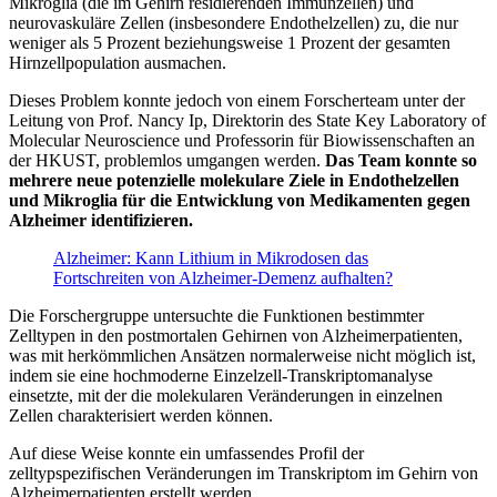
Mikroglia (die im Gehirn residierenden Immunzellen) und
neurovaskuläre Zellen (insbesondere Endothelzellen) zu, die nur
weniger als 5 Prozent beziehungsweise 1 Prozent der gesamten
Hirnzellpopulation ausmachen.
Dieses Problem konnte jedoch von einem Forscherteam unter der
Leitung von Prof. Nancy Ip, Direktorin des State Key Laboratory of
Molecular Neuroscience und Professorin für Biowissenschaften an
der HKUST, problemlos umgangen werden.
Das Team konnte so
mehrere neue potenzielle molekulare Ziele in Endothelzellen
und Mikroglia für die Entwicklung von Medikamenten gegen
Alzheimer identifizieren.
Alzheimer: Kann Lithium in Mikrodosen das
Fortschreiten von Alzheimer-Demenz aufhalten?
Die Forschergruppe untersuchte die Funktionen bestimmter
Zelltypen in den postmortalen Gehirnen von Alzheimerpatienten,
was mit herkömmlichen Ansätzen normalerweise nicht möglich ist,
indem sie eine hochmoderne Einzelzell-Transkriptomanalyse
einsetzte, mit der die molekularen Veränderungen in einzelnen
Zellen charakterisiert werden können.
Auf diese Weise konnte ein umfassendes Profil der
zelltypspezifischen Veränderungen im Transkriptom im Gehirn von
Alzheimerpatienten erstellt werden.