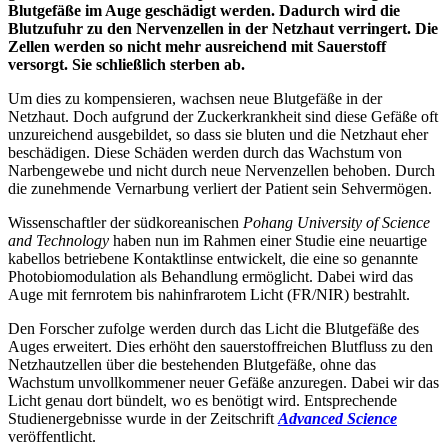
Blutgefäße im Auge geschädigt werden. Dadurch wird die
Blutzufuhr zu den Nervenzellen in der Netzhaut verringert. Die
Zellen werden so nicht mehr ausreichend mit Sauerstoff
versorgt. Sie schließlich sterben ab.
Um dies zu kompensieren, wachsen neue Blutgefäße in der
Netzhaut. Doch aufgrund der Zuckerkrankheit sind diese Gefäße oft
unzureichend ausgebildet, so dass sie bluten und die Netzhaut eher
beschädigen. Diese Schäden werden durch das Wachstum von
Narbengewebe und nicht durch neue Nervenzellen behoben. Durch
die zunehmende Vernarbung verliert der Patient sein Sehvermögen.
Wissenschaftler der südkoreanischen
Pohang University of Science
and Technology
haben nun im Rahmen einer Studie eine neuartige
kabellos betriebene Kontaktlinse entwickelt, die eine so genannte
Photobiomodulation als Behandlung ermöglicht. Dabei wird das
Auge mit fernrotem bis nahinfrarotem Licht (FR/NIR) bestrahlt.
Den Forscher zufolge werden durch das Licht die Blutgefäße des
Auges erweitert. Dies erhöht den sauerstoffreichen Blutfluss zu den
Netzhautzellen über die bestehenden Blutgefäße, ohne das
Wachstum unvollkommener neuer Gefäße anzuregen. Dabei wir das
Licht genau dort bündelt, wo es benötigt wird. Entsprechende
Studienergebnisse wurde in der Zeitschrift
Advanced Science
veröffentlicht.