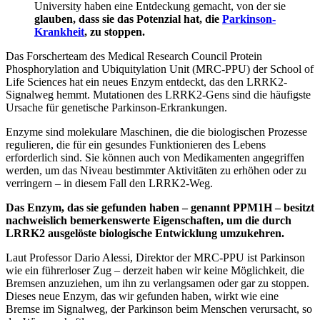
University haben eine Entdeckung gemacht, von der sie
glauben, dass sie das Potenzial hat, die
Parkinson-
Krankheit
, zu stoppen.
Das Forscherteam des Medical Research Council Protein
Phosphorylation and Ubiquitylation Unit (MRC-PPU) der School of
Life Sciences hat ein neues Enzym entdeckt, das den LRRK2-
Signalweg hemmt. Mutationen des LRRK2-Gens sind die häufigste
Ursache für genetische Parkinson-Erkrankungen.
Enzyme sind molekulare Maschinen, die die biologischen Prozesse
regulieren, die für ein gesundes Funktionieren des Lebens
erforderlich sind. Sie können auch von Medikamenten angegriffen
werden, um das Niveau bestimmter Aktivitäten zu erhöhen oder zu
verringern – in diesem Fall den LRRK2-Weg.
Das Enzym, das sie gefunden haben – genannt PPM1H – besitzt
nachweislich bemerkenswerte Eigenschaften, um die durch
LRRK2 ausgelöste biologische Entwicklung umzukehren.
Laut Professor Dario Alessi, Direktor der MRC-PPU ist Parkinson
wie ein führerloser Zug – derzeit haben wir keine Möglichkeit, die
Bremsen anzuziehen, um ihn zu verlangsamen oder gar zu stoppen.
Dieses neue Enzym, das wir gefunden haben, wirkt wie eine
Bremse im Signalweg, der Parkinson beim Menschen verursacht, so