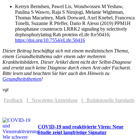
Kerryn Berndsen, Pawel Lis, Wondwossen M Yeshaw,
Paulina S Wawro, Raja S Nirujogi, Melanie Wightman,
Thomas Macartney, Mark Dorward, Axel Knebel, Francesca
Tonelli, Suzanne R Pfeffer, Dario R Alessi (2019) PPM1H
phosphatase counteracts LRRK2 signaling by selectively
dephosphorylating Rab proteins eLife 8:e50416;
https://doi.org/10.7554/eLife.50416
Dieser Beitrag beschäftigt sich mit einem medizinischen Thema,
einem Gesundheitsthema oder einem oder mehreren
Krankheitsbildern. Dieser Artikel dient nicht der Selbst-Diagnose
und ersetzt auch keine Diagnose durch einen Arzt oder Facharzt.
Bitte lesen und beachten Sie hier auch den Hinweis zu
Gesundheitsthemen
!
vgt
Feedback
I Newsletter Anmeldung
I Redaktionelle Standards
COVID-19 und reaktivierte Viren: Neue
Studie zeigt langfristige Signatur