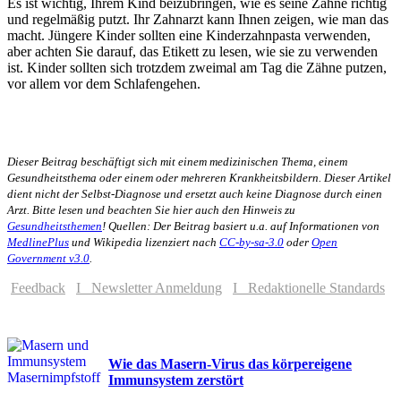
Es ist wichtig, Ihrem Kind beizubringen, wie es seine Zähne richtig
und regelmäßig putzt. Ihr Zahnarzt kann Ihnen zeigen, wie man das
macht. Jüngere Kinder sollten eine Kinderzahnpasta verwenden,
aber achten Sie darauf, das Etikett zu lesen, wie sie zu verwenden
ist. Kinder sollten sich trotzdem zweimal am Tag die Zähne putzen,
vor allem vor dem Schlafengehen.
Dieser Beitrag beschäftigt sich mit einem medizinischen Thema, einem
Gesundheitsthema oder einem oder mehreren Krankheitsbildern. Dieser Artikel
dient nicht der Selbst-Diagnose und ersetzt auch keine Diagnose durch einen
Arzt. Bitte lesen und beachten Sie hier auch den Hinweis zu
Gesundheitsthemen
! Quellen: Der Beitrag basiert u.a. auf Informationen von
MedlinePlus
und Wikipedia lizenziert nach
CC-by-sa-3.0
oder
Open
Government v3.0
.
Feedback
I Newsletter Anmeldung
I Redaktionelle Standards
Wie das Masern-Virus das körpereigene
Immunsystem zerstört