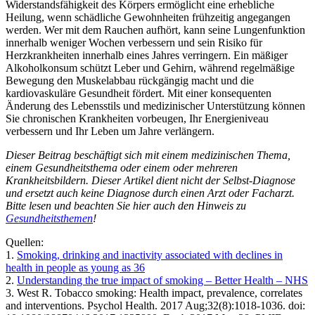
Widerstandsfähigkeit des Körpers ermöglicht eine erhebliche
Heilung, wenn schädliche Gewohnheiten frühzeitig angegangen
werden. Wer mit dem Rauchen aufhört, kann seine Lungenfunktion
innerhalb weniger Wochen verbessern und sein Risiko für
Herzkrankheiten innerhalb eines Jahres verringern. Ein mäßiger
Alkoholkonsum schützt Leber und Gehirn, während regelmäßige
Bewegung den Muskelabbau rückgängig macht und die
kardiovaskuläre Gesundheit fördert. Mit einer konsequenten
Änderung des Lebensstils und medizinischer Unterstützung können
Sie chronischen Krankheiten vorbeugen, Ihr Energieniveau
verbessern und Ihr Leben um Jahre verlängern.
Dieser Beitrag beschäftigt sich mit einem medizinischen Thema,
einem Gesundheitsthema oder einem oder mehreren
Krankheitsbildern. Dieser Artikel dient nicht der Selbst-Diagnose
und ersetzt auch keine Diagnose durch einen Arzt oder Facharzt.
Bitte lesen und beachten Sie hier auch den Hinweis zu
Gesundheitsthemen
!
Quellen:
1.
Smoking, drinking and inactivity associated with declines in
health in people as young as 36
2.
Understanding the true impact of smoking – Better Health – NHS
3. West R. Tobacco smoking: Health impact, prevalence, correlates
and interventions. Psychol Health. 2017 Aug;32(8):1018-1036. doi: