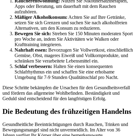
Raucherentwöhnung:
Nutzen Sie Nikotinersatztherapien,
Apps oder Beratung, um dauerhaft mit dem Rauchen
aufzuhören.
Mäßiger Alkoholkonsum:
Achten Sie auf Ihre Getränke,
setzen Sie sich Grenzen und suchen Sie nach alkoholfreien
Alternativen, um den Konsum zu reduzieren.
Bewegen Sie sich:
Streben Sie 150 Minuten moderaten Sport
pro Woche an, indem Sie Aktivitäten wie Walken oder
Krafttraining integrieren.
Nahrhaft essen:
Bevorzugen Sie Vollwertkost, einschließlich
Gemüse, Obst, mageres Eiweiß und Vollkornprodukte, und
schränken Sie verarbeitete Lebensmittel ein.
Schlaf verbessern:
Halten Sie einen konsequenten
Schlafrhythmus ein und schaffen Sie eine erholsame
Umgebung für 7-9 Stunden Qualitätsschlaf pro Nacht.
Diese Schritte bekämpfen die Ursachen für den Gesundheitsverfall
und fördern das allgemeine Wohlbefinden. Beständigkeit und
Geduld sind entscheidend für den langfristigen Erfolg.
Die Bedeutung des frühzeitigen Handelns
Gesundheitliche Beeinträchtigungen durch Rauchen, Trinken und
Bewegungsmangel sind nicht unvermeidlich. Im Alter von 36
Jahren verfügt Ihr Körper über eine bemerkenswerte