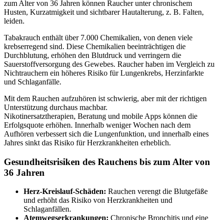
zum Alter von 36 Jahren können Raucher unter chronischem
Husten, Kurzatmigkeit und sichtbarer Hautalterung, z. B. Falten,
leiden.
Tabakrauch enthält über 7.000 Chemikalien, von denen viele
krebserregend sind. Diese Chemikalien beeinträchtigen die
Durchblutung, erhöhen den Blutdruck und verringern die
Sauerstoffversorgung des Gewebes. Raucher haben im Vergleich zu
Nichtrauchern ein höheres Risiko für Lungenkrebs, Herzinfarkte
und Schlaganfälle.
Mit dem Rauchen aufzuhören ist schwierig, aber mit der richtigen
Unterstützung durchaus machbar.
Nikotinersatztherapien, Beratung und mobile Apps können die
Erfolgsquote erhöhen. Innerhalb weniger Wochen nach dem
Aufhören verbessert sich die Lungenfunktion, und innerhalb eines
Jahres sinkt das Risiko für Herzkrankheiten erheblich.
Gesundheitsrisiken des Rauchens bis zum Alter von
36 Jahren
Herz-Kreislauf-Schäden:
Rauchen verengt die Blutgefäße
und erhöht das Risiko von Herzkrankheiten und
Schlaganfällen.
Atemwegserkrankungen:
Chronische Bronchitis und eine