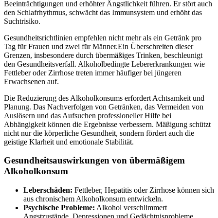
Beeinträchtigungen und erhöhter Ängstlichkeit führen. Er stört auch
den Schlafrhythmus, schwächt das Immunsystem und erhöht das
Suchtrisiko.
Gesundheitsrichtlinien empfehlen nicht mehr als ein Getränk pro
Tag für Frauen und zwei für Männer.Ein Überschreiten dieser
Grenzen, insbesondere durch übermäßiges Trinken, beschleunigt
den Gesundheitsverfall. Alkoholbedingte Lebererkrankungen wie
Fettleber oder Zirrhose treten immer häufiger bei jüngeren
Erwachsenen auf.
Die Reduzierung des Alkoholkonsums erfordert Achtsamkeit und
Planung. Das Nachverfolgen von Getränken, das Vermeiden von
Auslösern und das Aufsuchen professioneller Hilfe bei
Abhängigkeit können die Ergebnisse verbessern. Mäßigung schützt
nicht nur die körperliche Gesundheit, sondern fördert auch die
geistige Klarheit und emotionale Stabilität.
Gesundheitsauswirkungen von übermäßigem
Alkoholkonsum
Leberschäden:
Fettleber, Hepatitis oder Zirrhose können sich
aus chronischem Alkoholkonsum entwickeln.
Psychische Probleme:
Alkohol verschlimmert
Angstzustände, Depressionen und Gedächtnisprobleme.