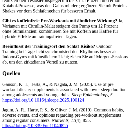
reduziert den Testosteronspiegel um bis zu 15 Prozent und erhöht
Katabol-Prozesse, was den Gains mindert; ergänzen Sie mit Protein-
Shakes vor dem Schlafengehen für besseren Erhalt.
Gibt es koffeinfreie Pre-Workouts mit ähnlicher Wirkung?
Ja,
Varianten mit Citrullin-Malat steigern den Pump um 12 Prozent
ohne Stimulanzien; kombinieren Sie mit Koffein aus Kaffee für
hybride Effekte an trainingsfreien Tagen.
Beeinflusst der Trainingsort den Schlaf-Risiko?
Outdoor-
Training bei Tageslicht synchronisiert den Rhythmus besser als
Indoor-Gyms mit künstlichem Licht; zielen Sie auf Morgen-Sessions
ab, um den zirkadianen Vorteil zu nutzen.
Quellen
Ganson, K. T., Testa, A., & Nagata, J. M. (2025). Use of pre-
workout dietary supplements is associated with lower sleep duration
among adolescents and young adults.
Sleep Epidemiology, 5
.
https://doi.org/10.1016/j.sleepe.2025.100124
Jagim, A. R., Harty, P. S., & Oliver, J. M. (2019). Common habits,
adverse events, and opinions regarding pre-workout supplements
among regular consumers.
Nutrients, 11
(4), 855.
https://doi.org/10.3390/nu11040855