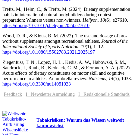
Treftz, M., Helm, C., & Treftz, M. (2024). Dietary supplementation
habits in international natural bodybuilders during contest
preparation: Winners versus non-winners.
Heliyon, 10
(6), e27610.
https://doi.org/10.1016/j.heliyon.2024.e27610
Wood, D. R., & Kious, B. M. (2022). The use and dosage of pre-
workout supplements amongst recreational athletes.
Journal of the
International Society of Sports Nutrition, 19
(1), 1–12.
https://doi.org/10.1080/15502783.2021.2025197
Ziegenfuss, T. N., Lopez, H. L., Kedia, A. W., Habowski, S. M.,
Sandrock, J., Raub, B., Kerksick, C. M., & Ferrando, A. A. (2022).
Acute effects of dietary constituents on motor skill and cognitive
performance in athletes: An umbrella review.
Nutrients, 14
(5), 1033.
https://doi.org/10.3390/nu14051033
Feedback
I Newsletter Anmeldung
I Redaktionelle Standards
Tabakrisiken: Warum das Wissen weltweit
kaum wächst