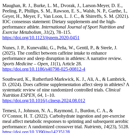
Maughan, R. J., Burke, L. M., Dvorak, J., Larson-Meyer, D. E.,
Peeling, P., Phillips, S. M., Rawson, E. S., Walsh, N. P., Garthe, I.,
Geyer, H., Meyer, F., Van Loon, L. J. C., & Shirreffs, S. M. (2021).
IOC consensus statement: Dietary supplements and the high-
performance athlete.
International Journal of Sport Nutrition and
Exercise Metabolism, 31
(2), 78–115.
https://doi.org/10.1123/ijsnem.2020-0451
Nunes, J. P., Kunevaliki, G., Peña, W., Gentil, P., & Steele, J.
(2025). The conflict between caffeine intake to enhance
performance and sleep disruption in athletes: A narrative review.
Sports Medicine – Open, 11
(1), Article 28.
https://doi.org/10.1186/s40798-025-00812-4
Southward, K., Rutherfurd-Markwick, K. J., Ali, A., & Lambrick,
D. (2024). Does caffeine supplementation affect sleep in athletes? A
systematic review of nine randomized controlled trials.
Clinical
Nutrition ESPEN, 64
, 1–10.
https://doi.org/10.1016/j.clnesp.2024.08.012
Temesi, J., Johnson, N. A., Raymond, J., Burdon, C. A., &
O’Connor, H. T. (2022). Carbohydrate ingestion and pre-exercise
meal affect metabolic responses to sprinting and subsequent aerobic
performance: A randomized crossover trial.
Nutrients, 14
(23), 5128.
https://doi.org/10.3390/nu14235128