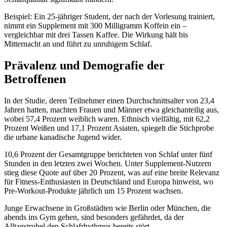
Beispiel: Ein 25-jähriger Student, der nach der Vorlesung trainiert,
nimmt ein Supplement mit 300 Milligramm Koffein ein –
vergleichbar mit drei Tassen Kaffee. Die Wirkung hält bis
Mitternacht an und führt zu unruhigem Schlaf.
Prävalenz und Demografie der
Betroffenen
In der Studie, deren Teilnehmer einen Durchschnittsalter von 23,4
Jahren hatten, machten Frauen und Männer etwa gleichanteilig aus,
wobei 57,4 Prozent weiblich waren. Ethnisch vielfältig, mit 62,2
Prozent Weißen und 17,1 Prozent Asiaten, spiegelt die Stichprobe
die urbane kanadische Jugend wider.
10,6 Prozent der Gesamtgruppe berichteten von Schlaf unter fünf
Stunden in den letzten zwei Wochen. Unter Supplement-Nutzern
stieg diese Quote auf über 20 Prozent, was auf eine breite Relevanz
für Fitness-Enthusiasten in Deutschland und Europa hinweist, wo
Pre-Workout-Produkte jährlich um 15 Prozent wachsen.
Junge Erwachsene in Großstädten wie Berlin oder München, die
abends ins Gym gehen, sind besonders gefährdet, da der
Alltagstrubel den Schlafrhythmus bereits stört.