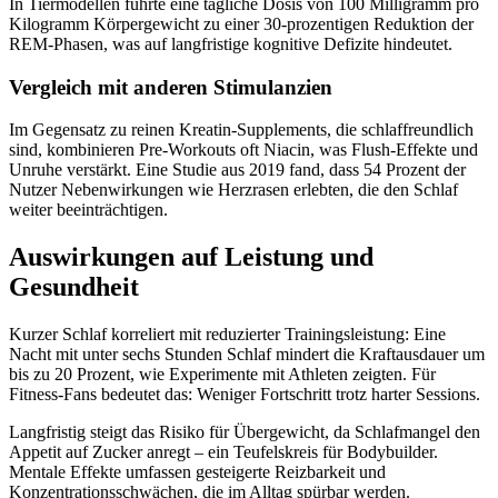
In Tiermodellen führte eine tägliche Dosis von 100 Milligramm pro
Kilogramm Körpergewicht zu einer 30-prozentigen Reduktion der
REM-Phasen, was auf langfristige kognitive Defizite hindeutet.
Vergleich mit anderen Stimulanzien
Im Gegensatz zu reinen Kreatin-Supplements, die schlaffreundlich
sind, kombinieren Pre-Workouts oft Niacin, was Flush-Effekte und
Unruhe verstärkt. Eine Studie aus 2019 fand, dass 54 Prozent der
Nutzer Nebenwirkungen wie Herzrasen erlebten, die den Schlaf
weiter beeinträchtigen.
Auswirkungen auf Leistung und
Gesundheit
Kurzer Schlaf korreliert mit reduzierter Trainingsleistung: Eine
Nacht mit unter sechs Stunden Schlaf mindert die Kraftausdauer um
bis zu 20 Prozent, wie Experimente mit Athleten zeigten. Für
Fitness-Fans bedeutet das: Weniger Fortschritt trotz harter Sessions.
Langfristig steigt das Risiko für Übergewicht, da Schlafmangel den
Appetit auf Zucker anregt – ein Teufelskreis für Bodybuilder.
Mentale Effekte umfassen gesteigerte Reizbarkeit und
Konzentrationsschwächen, die im Alltag spürbar werden.