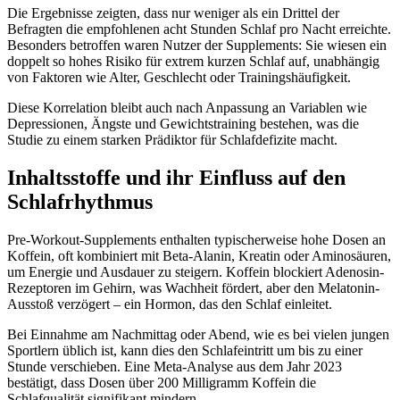
Die Ergebnisse zeigten, dass nur weniger als ein Drittel der
Befragten die empfohlenen acht Stunden Schlaf pro Nacht erreichte.
Besonders betroffen waren Nutzer der Supplements: Sie wiesen ein
doppelt so hohes Risiko für extrem kurzen Schlaf auf, unabhängig
von Faktoren wie Alter, Geschlecht oder Trainingshäufigkeit.
Diese Korrelation bleibt auch nach Anpassung an Variablen wie
Depressionen, Ängste und Gewichtstraining bestehen, was die
Studie zu einem starken Prädiktor für Schlafdefizite macht.
Inhaltsstoffe und ihr Einfluss auf den
Schlafrhythmus
Pre-Workout-Supplements enthalten typischerweise hohe Dosen an
Koffein, oft kombiniert mit Beta-Alanin, Kreatin oder Aminosäuren,
um Energie und Ausdauer zu steigern. Koffein blockiert Adenosin-
Rezeptoren im Gehirn, was Wachheit fördert, aber den Melatonin-
Ausstoß verzögert – ein Hormon, das den Schlaf einleitet.
Bei Einnahme am Nachmittag oder Abend, wie es bei vielen jungen
Sportlern üblich ist, kann dies den Schlafeintritt um bis zu einer
Stunde verschieben. Eine Meta-Analyse aus dem Jahr 2023
bestätigt, dass Dosen über 200 Milligramm Koffein die
Schlafqualität signifikant mindern.