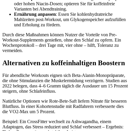
oder hohen Niacin-Dosen; optieren Sie für koffeinfreie
Varianten bei Abendtraining.
Ernährung anpassen
: Essen Sie kohlenhydratreiche
Mahlzeiten post-Workout, um Glykogenspeicher aufzufüllen
und Erholung zu fördern.
Durch diese Maßnahmen können Nutzer die Vorteile von Pre-
Workout-Supplements genießen, ohne den Schlaf zu opfern. Ein
Wochenprotokoll – drei Tage mit, vier ohne – hilft, Toleranz zu
vermeiden.
Alternativen zu koffeinhaltigen Boostern
Für abendliche Workouts eignen sich Beta-Alanin-Monopräparate,
die ohne Stimulanzien die Muskelermüdung verzögern. Studien aus
2022 belegen, dass 4–6 Gramm täglich die Ausdauer um 15 Prozent
steigern, ohne Schlafeinfluss.
Natürliche Optionen wie Rote-Bete-Saft liefern Nitrate für besseren
Blutfluss. In einer Kohortenstudie mit Radfahrern verbesserte dies
die VO2-Max um 5 Prozent.
Beispiel: Ein CrossFitter wechselt zu Ashwagandha, einem
Adaptogen, das Stress reduziert und Schlaf verbessert – Ergebnis: