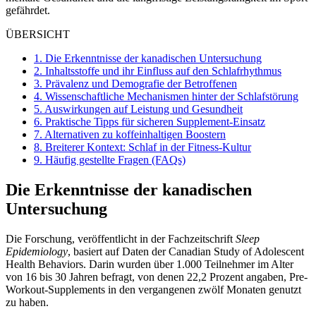
gefährdet.
ÜBERSICHT
1.
Die Erkenntnisse der kanadischen Untersuchung
2.
Inhaltsstoffe und ihr Einfluss auf den Schlafrhythmus
3.
Prävalenz und Demografie der Betroffenen
4.
Wissenschaftliche Mechanismen hinter der Schlafstörung
5.
Auswirkungen auf Leistung und Gesundheit
6.
Praktische Tipps für sicheren Supplement-Einsatz
7.
Alternativen zu koffeinhaltigen Boostern
8.
Breiterer Kontext: Schlaf in der Fitness-Kultur
9.
Häufig gestellte Fragen (FAQs)
Die Erkenntnisse der kanadischen
Untersuchung
Die Forschung, veröffentlicht in der Fachzeitschrift
Sleep
Epidemiology
, basiert auf Daten der Canadian Study of Adolescent
Health Behaviors. Darin wurden über 1.000 Teilnehmer im Alter
von 16 bis 30 Jahren befragt, von denen 22,2 Prozent angaben, Pre-
Workout-Supplements in den vergangenen zwölf Monaten genutzt
zu haben.