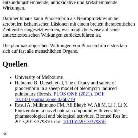
entzündungshemmende, antioxidative und krebshemmende
Wirkungen.
Darüber hinaus kann Pinocembrin als Neuroprotektivum bei
zerebralen ischämischen Läsionen mit einem breiten therapeutischen
Zeitfenster eingesetzt werden, was möglicherweise auf seine
antiexzitotoxischen Wirkungen zurückzuführen ist.
Die pharmakologischen Wirkungen von Pinocembrin erstrecken
sich auf fast alle menschlichen Organe.
Quellen
University of Melbourne
Habtamu B. Derseh et al, The efficacy and safety of
pinocembrin in a sheep model of bleomycin-induced
pulmonary fibrosis,
PLOS ONE (2021). DOI:
10.1371/journal.pone.0260719
Rasul A, Millimouno FM, Ali Eltayb W, Ali M, Li J, Li X.
Pinocembrin: a novel natural compound with versatile
pharmacological and biological activities. Biomed Res Int.
2013;2013:379850. doi:
10.1155/2013/379850
vgt