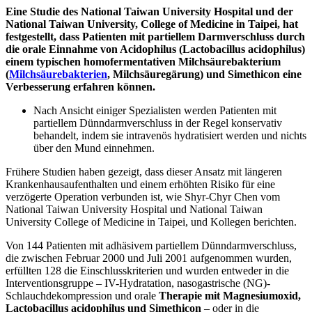
Eine Studie des National Taiwan University Hospital und der
National Taiwan University, College of Medicine in Taipei, hat
festgestellt, dass Patienten mit partiellem Darmverschluss durch
die orale Einnahme von
Acidophilus (
Lactobacillus acidophilus)
einem typischen homofermentativen Milchsäurebakterium
(
Milchsäurebakterien
, Milchsäuregärung)
und Simethicon eine
Verbesserung erfahren können.
Nach Ansicht einiger Spezialisten werden Patienten mit
partiellem Dünndarmverschluss in der Regel konservativ
behandelt, indem sie intravenös hydratisiert werden und nichts
über den Mund einnehmen.
Frühere Studien haben gezeigt, dass dieser Ansatz mit längeren
Krankenhausaufenthalten und einem erhöhten Risiko für eine
verzögerte Operation verbunden ist, wie Shyr-Chyr Chen vom
National Taiwan University Hospital und National Taiwan
University College of Medicine in Taipei, und Kollegen berichten.
Von 144 Patienten mit adhäsivem partiellem Dünndarmverschluss,
die zwischen Februar 2000 und Juli 2001 aufgenommen wurden,
erfüllten 128 die Einschlusskriterien und wurden entweder in die
Interventionsgruppe – IV-Hydratation, nasogastrische (NG)-
Schlauchdekompression und orale
Therapie mit Magnesiumoxid,
Lactobacillus acidophilus und Simethicon
– oder in die