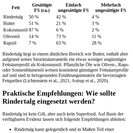
Gesättigte
Einfach
Mehrfach
Fett
FS (ca.)
ungesättigte FS
ungesättigte FS
Rindertalg
50 %
42 %
4 %
Butter
51 %
21 %
3 %
Kokosnussöl
87 %
6 %
2 %
Olivenöl
14 %
73 %
11 %
Rapsöl
7 %
63 %
28 %
Rindertalg liegt in einem ähnlichen Bereich wie Butter, enthält aber
aufgrund seines Stearinsäureanteils ein etwas weniger ungünstiges
Fettsäureprofil als Kokosnussöl. Pflanzliche Öle wie Oliven-, Raps-
oder Sonnenblumenöl weisen konsistent günstigere Fettsäureprofile
auf und sind in herzgesunden Ernährungsmustern die bevorzugten
Fetquellen (Lichtenstein et al., 2021; Astrup et al., 2020).
Praktische Empfehlungen: Wie sollte
Rindertalg eingesetzt werden?
Rindertalg ist kein Gift, aber auch kein Superfood. Auf Basis der
verfügbaren Evidenz lassen sich folgende Empfehlungen ableiten:
Rindertalg kann gelegentlich und in Maßen Teil einer