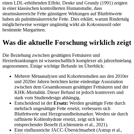
einen LDL-erhöhenden Effekt. Denke und Grundy (1991) zeigten
in einer klassischen kontrollierten Humanstudie, dass
stearinsäurereiche Fette günstigere Wirkungen auf Blutfettwerte
haben als palmitinsäurereiche Fette. Dies erklärt, warum Rindertalg
möglicherweise weniger ungünstig wirkt als Kokosnussöl oder
bestimmte Margarinen.
Was die aktuelle Forschung wirklich zeigt
Die Beziehung zwischen gesättigten Fettsäuren und
Herzerkrankungen ist wissenschaftlich komplexer als jahrzehntelang
angenommen. Einige wichtige Befunde im Überblick:
Mehrere Metaanalysen und Kohortenstudien aus den 2010er
und 2020er Jahren berichten keine eindeutige Assoziation
zwischen dem Gesamtkonsum gesättigter Fettsäuren und der
KHK-Mortalität. Dieser Befund ist jedoch kontrovers und
stark vom Studiendesign abhängig.
Entscheidend ist der
Ersatz:
Werden gesättigte Fette durch
mehrfach ungesättigte Fette ersetzt, verbessern sich
Blutfettwerte und Herzgesundheitsmarker. Werden sie durch
raffinierte Kohlenhydrate ersetzt, zeigt sich kein
entsprechender Benefit (Lichtenstein et al., 2021).
Eine einflussreiche JACC-Übersichtsarbeit (Astrup et al.,