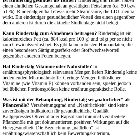
Ist Rindertalg gesünder als Butter?
Rindertalg und Butter haben
einen ähnlichen Gesamtgehalt an gesättigten Fettsäuren (ca. 50 bzw.
51 %). Rindertalg enthält etwas mehr Stearinsäure, die LDL-neutral
wirkt. Ein eindeutiger gesundheitlicher Vorteil des einen gegenüber
dem anderen ist durch die aktuelle Studienlage nicht belegt.
Kann Rindertalg zum Abnehmen beitragen?
Rindertalg ist ein
kalorienreiches Fett (ca. 884 kcal pro 100 g) und trägt per se nicht
zum Gewichtsverlust bei. Es gibt keine robusten Humandaten, die
einen besonderen Sättigungseffekt oder Stoffwechselvorteil
gegenüber anderen Fetten belegen.
Hat Rindertalg Vitamine oder Nährstoffe?
In
ernährungsphysiologisch relevanten Mengen liefert Rindertalg keine
bedeutenden Mikronährstoffe. Geringe Mengen fettlöslicher
Vitamine (wie Vitamin E) können vorhanden sein, spielen jedoch
bei üblichen Portionsgrößen keine ernährungspraktische Rolle.
Was ist mit der Behauptung, Rindertalg sei „natürlicher“ als
Pflanzenöle?
Verarbeitungsgrad und „Natürlichkeit“ sind keine
zuverlässigen Indikatoren für gesundheitliche Qualität.
Kaltgepresstes Olivenöl oder Rapsöl sind minimal verarbeitete
Pflanzenöle mit gut dokumentierten positiven Wirkungen auf die
Herzgesundheit. Die Bezeichnung „natürlich“ ist
ernährungswissenschaftlich kein Bewertungskriterium.