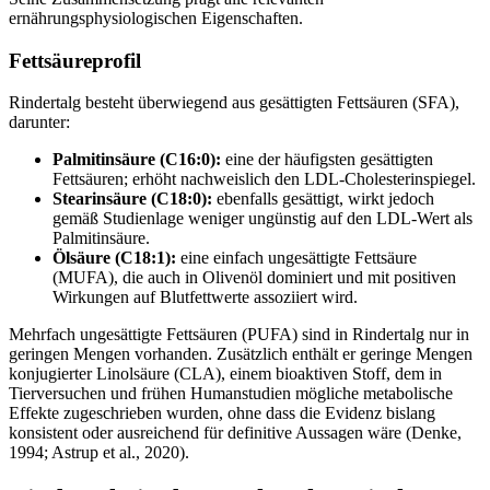
ernährungsphysiologischen Eigenschaften.
Fettsäureprofil
Rindertalg besteht überwiegend aus gesättigten Fettsäuren (SFA),
darunter:
Palmitinsäure (C16:0):
eine der häufigsten gesättigten
Fettsäuren; erhöht nachweislich den LDL-Cholesterinspiegel.
Stearinsäure (C18:0):
ebenfalls gesättigt, wirkt jedoch
gemäß Studienlage weniger ungünstig auf den LDL-Wert als
Palmitinsäure.
Ölsäure (C18:1):
eine einfach ungesättigte Fettsäure
(MUFA), die auch in Olivenöl dominiert und mit positiven
Wirkungen auf Blutfettwerte assoziiert wird.
Mehrfach ungesättigte Fettsäuren (PUFA) sind in Rindertalg nur in
geringen Mengen vorhanden. Zusätzlich enthält er geringe Mengen
konjugierter Linolsäure (CLA), einem bioaktiven Stoff, dem in
Tierversuchen und frühen Humanstudien mögliche metabolische
Effekte zugeschrieben wurden, ohne dass die Evidenz bislang
konsistent oder ausreichend für definitive Aussagen wäre (Denke,
1994; Astrup et al., 2020).