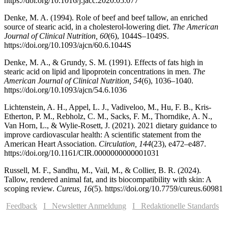
https://doi.org/10.1016/j.jacc.2020.05.077
Denke, M. A. (1994). Role of beef and beef tallow, an enriched
source of stearic acid, in a cholesterol-lowering diet.
The American
Journal of Clinical Nutrition, 60
(6), 1044S–1049S.
https://doi.org/10.1093/ajcn/60.6.1044S
Denke, M. A., & Grundy, S. M. (1991). Effects of fats high in
stearic acid on lipid and lipoprotein concentrations in men.
The
American Journal of Clinical Nutrition, 54
(6), 1036–1040.
https://doi.org/10.1093/ajcn/54.6.1036
Lichtenstein, A. H., Appel, L. J., Vadiveloo, M., Hu, F. B., Kris-
Etherton, P. M., Rebholz, C. M., Sacks, F. M., Thorndike, A. N.,
Van Horn, L., & Wylie-Rosett, J. (2021). 2021 dietary guidance to
improve cardiovascular health: A scientific statement from the
American Heart Association.
Circulation, 144
(23), e472–e487.
https://doi.org/10.1161/CIR.0000000000001031
Russell, M. F., Sandhu, M., Vail, M., & Collier, B. R. (2024).
Tallow, rendered animal fat, and its biocompatibility with skin: A
scoping review.
Cureus, 16
(5). https://doi.org/10.7759/cureus.60981
Feedback
I Newsletter Anmeldung
I Redaktionelle Standards