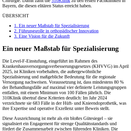
Chirurgie. Damit zählt die
310Klinik
zu den ersten Fachkliniken in
Bayern, die diesen elitären Status erreicht haben.
ÜBERSICHT
1.
Ein neuer Maßstab für Spezialisierung
2.
Führungsrolle in orthopädischer Innovation
3.
Eine Vision für die Zukunft
Ein neuer Maßstab für Spezialisierung
Die Level-F-Einstufung, eingeführt im Rahmen des
Krankenhausversorgungsverbesserungsgesetzes (KHVVG) im April
2025, ist Kliniken vorbehalten, die außergewöhnliche
Spezialisierung und maßgebliche Bedeutung für die regionale
Versorgung nachweisen. Voraussetzung ist, dass mindestens 80 %
der Behandlungsfälle auf maximal vier definierte Leistungsgruppen
entfallen, mit einem Minimum von 100 Fällen jährlich. Die
310Klinik übertraf diese Kriterien deutlich: Im Jahr 2024
verzeichnete sie 683 Fälle in der Hüft- und Knieendoprothetik, was
ihre Expertise und operative Exzellenz unter Beweis stellt.
Diese Auszeichnung ist mehr als ein bloßes Gütesiegel – sie
signalisiert ein Engagement für strenge Qualitätsstandards und
fördert die Zusammenarbeit zwischen führenden Kliniken. Die