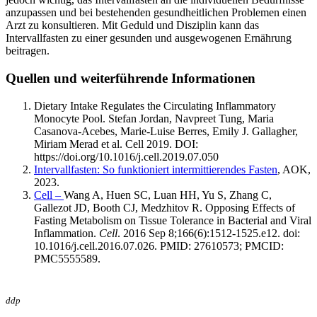
anzupassen und bei bestehenden gesundheitlichen Problemen einen
Arzt zu konsultieren. Mit Geduld und Disziplin kann das
Intervallfasten zu einer gesunden und ausgewogenen Ernährung
beitragen.
Quellen und weiterführende Informationen
Dietary Intake Regulates the Circulating Inflammatory
Monocyte Pool. Stefan Jordan, Navpreet Tung, Maria
Casanova-Acebes, Marie-Luise Berres, Emily J. Gallagher,
Miriam Merad et al. Cell 2019. DOI:
https://doi.org/10.1016/j.cell.2019.07.050
Intervallfasten: So funktioniert intermittierendes Fasten
, AOK,
2023.
Cell –
Wang A, Huen SC, Luan HH, Yu S, Zhang C,
Gallezot JD, Booth CJ, Medzhitov R. Opposing Effects of
Fasting Metabolism on Tissue Tolerance in Bacterial and Viral
Inflammation.
Cell
. 2016 Sep 8;166(6):1512-1525.e12. doi:
10.1016/j.cell.2016.07.026. PMID: 27610573; PMCID:
PMC5555589.
ddp