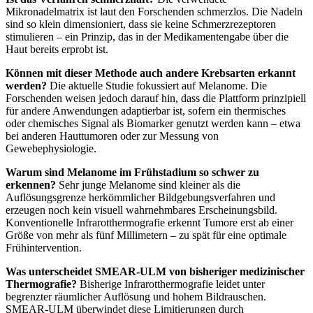
Mikronadelmatrix ist laut den Forschenden schmerzlos. Die Nadeln
sind so klein dimensioniert, dass sie keine Schmerzrezeptoren
stimulieren – ein Prinzip, das in der Medikamentengabe über die
Haut bereits erprobt ist.
Können mit dieser Methode auch andere Krebsarten erkannt
werden?
Die aktuelle Studie fokussiert auf Melanome. Die
Forschenden weisen jedoch darauf hin, dass die Plattform prinzipiell
für andere Anwendungen adaptierbar ist, sofern ein thermisches
oder chemisches Signal als Biomarker genutzt werden kann – etwa
bei anderen Hauttumoren oder zur Messung von
Gewebephysiologie.
Warum sind Melanome im Frühstadium so schwer zu
erkennen?
Sehr junge Melanome sind kleiner als die
Auflösungsgrenze herkömmlicher Bildgebungsverfahren und
erzeugen noch kein visuell wahrnehmbares Erscheinungsbild.
Konventionelle Infrarotthermografie erkennt Tumore erst ab einer
Größe von mehr als fünf Millimetern – zu spät für eine optimale
Frühintervention.
Was unterscheidet SMEAR-ULM von bisheriger medizinischer
Thermografie?
Bisherige Infrarotthermografie leidet unter
begrenzter räumlicher Auflösung und hohem Bildrauschen.
SMEAR-ULM überwindet diese Limitierungen durch