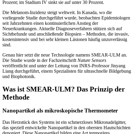
Prozent; im Stadium IV sinkt sie auf unter 30 Prozent.
Die Melanom-Inzidenz steigt weltweit. In Kanada, wo die
vorliegende Studie durchgeführt wurde, beobachten Epidemiologen
seit Jahrzehnten einen kontinuierlichen Anstieg der
Neuerkrankungen. Aktuelle Diagnoseverfahren stützen sich auf
Sichtbefunde und anschließende Biopsien – Methoden, die invasiv,
kostenintensiv und bei sehr kleinen Läsionen häufig unzuverlässig
sind.
Genau hier setzt die neue Technologie namens SMEAR-ULM an.
Die Studie wurde in der Fachzeitschrift
Nature Sensors
veröffentlicht und unter der Leitung von INRS-Professor Jinyang
Liang durchgeführt, einem Spezialisten für ultraschnelle Bildgebung
und Biophotonik.
Was ist SMEAR-ULM? Das Prinzip der
Methode
Nanopartikel als mikroskopische Thermometer
Das Herzstück des Systems ist ein schmerzloses Mikronadelgitter,
das speziell entwickelte Nanopartikel in den obersten Hautschichten
deponiert. Diese Nanopartikel bilden eine Art temporäres