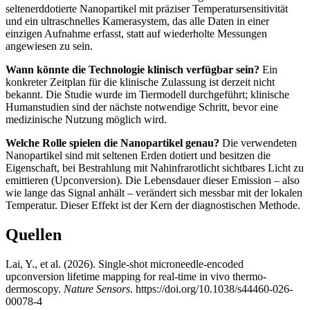
seltenerddotierte Nanopartikel mit präziser Temperatursensitivität
und ein ultraschnelles Kamerasystem, das alle Daten in einer
einzigen Aufnahme erfasst, statt auf wiederholte Messungen
angewiesen zu sein.
Wann könnte die Technologie klinisch verfügbar sein?
Ein
konkreter Zeitplan für die klinische Zulassung ist derzeit nicht
bekannt. Die Studie wurde im Tiermodell durchgeführt; klinische
Humanstudien sind der nächste notwendige Schritt, bevor eine
medizinische Nutzung möglich wird.
Welche Rolle spielen die Nanopartikel genau?
Die verwendeten
Nanopartikel sind mit seltenen Erden dotiert und besitzen die
Eigenschaft, bei Bestrahlung mit Nahinfrarotlicht sichtbares Licht zu
emittieren (Upconversion). Die Lebensdauer dieser Emission – also
wie lange das Signal anhält – verändert sich messbar mit der lokalen
Temperatur. Dieser Effekt ist der Kern der diagnostischen Methode.
Quellen
Lai, Y., et al. (2026). Single-shot microneedle-encoded
upconversion lifetime mapping for real-time in vivo thermo-
dermoscopy.
Nature Sensors
. https://doi.org/10.1038/s44460-026-
00078-4