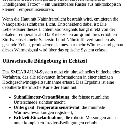
„intelligentes Tattoo“ – ein unsichtbares Raster aus mikroskopisch
kleinen Temperatursensoren.
Wenn die Haut mit Nahinfrarotlicht bestrahlt wird, emittieren die
Nanopartikel sichtbares Licht. Entscheidend dabei ist: Die
Lebensdauer dieses Lichtemissionssignals hängt direkt von der
lokalen Temperatur ab. Da Krebszellen aufgrund ihres erhöhten
Stoffwechsels mehr Sauerstoff und Nährstoffe verbrauchen als
gesunde Zellen, produzieren sie messbar mehr Wärme – und genau
dieses Wärmesignal wird über das optische System erfasst.
Ultraschnelle Bildgebung in Echtzeit
Das SMEAR-ULM-System nutzt ein ultraschnelles bildgebendes
Verfahren, das alle relevanten Informationen in einer einzigen
Hochgeschwindigkeitsaufnahme erfasst. Das Ergebnis ist eine
detaillierte thermische Karte der Haut mit:
Submillimeter-Ortsauflösung
, die feinste räumliche
Unterschiede sichtbar macht,
Untergrad-Temperatursensitivität
, die minimale
Wärmeschwankungen registriert,
Echtzeit-Einzelaufnahme
, die robuste Messungen auch
unter komplexen In-vivo-Bedingungen erlaubt.