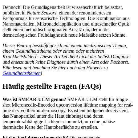
Dennoch: Die Grundlagenarbeit ist wissenschaftlich belastbar,
publiziert in
Nature Sensors
, einem der renommiertesten
Fachjournals für sensorische Technologien. Die Kombination aus
Nanomaterialien, Mikronadelapplikation und ultraschneller Optik
stellt einen methodisch originären Ansatz dar, der in der
dermatologischen Frühdiagnostik neue Maßstäbe setzen könnte.
Dieser Beitrag beschäftigt sich mit einem medizinischen Thema,
einem Gesundheitsthema oder einem oder mehreren
Krankheitsbildern. Dieser Artikel dient nicht der Selbst-Diagnose
und ersetzt auch keine Diagnose durch einen Arzt oder Facharzt.
Bitte lesen und beachten Sie hier auch den Hinweis zu
Gesundheitsthemen
!
Häufig gestellte Fragen (FAQs)
Was ist SMEAR-ULM genau?
SMEAR-ULM steht für Single-
shot Microneedle-Encoded upconversion lifetime mapping for real-
time in vivo thermo-dermoscopy. Es ist ein bildgebendes System,
das Nanopartikel unter die Haut einbringt und deren
temperaturabhängige Lichtemission nutzt, um eine präzise
thermische Karte der Hautoberfläche zu erstellen.
Ist das Verfahren schmerzhaft?
Die verwendete