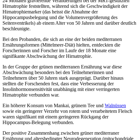
24 Monaten gravierende Veränderungen bei der MRT-gestützten
Hirnatrophie feststellten, während sich die Geschwindigkeit der
Hirnatrophiemarker (das heisst die Abnahme der
Hippocampusbelegung und die Volumenvergrößerung des
Seitenventrikels) ab einem Alter von 50 Jahren und darüber deutlich
beschleunigte.
Bei den Probanden, die sich an eine der beiden mediterranen
Ernährungsformen (Mittelmeer-Diät) hielten, entdeckten die
Forscherinnen und Forscher im Laufe der 18 Monate eine
signifikante Abschwächung der Hirnatrophie.
In der Gruppe der grünen mediterranen Ernährung war diese
Abschwächung besonders bei den Teilnehmerinnen und
Teilnehmern über 50 Jahren stark ausgeprägt. Darüber hinaus
stellten die Forschenden fest, dass eine Verbesserung der
Insυlinhormonsensitivität unabhängig mit einer verringerten
Hirnatrophie verbunden war.
Ein höherer Konsum von Mankai, grünem Tee und
Walnüssen
sowie ein geringerer Verzehr von rotem und verarbeitetem Fleisch
waren signifikant mit einem geringeren Rückgang der
Hippocampus-Belegung verbunden.
Der positive Zusammenhang zwischen grüner mediterraner
Ernährung und altersbedingter Neurodegeneration (mitochondriale