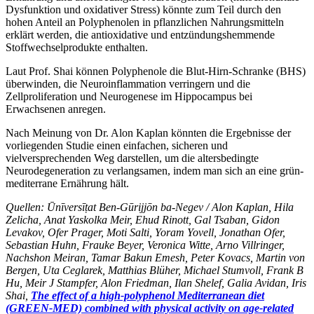
Dysfunktion und oxidativer Stress) könnte zum Teil durch den
hohen Anteil an Polyphenolen in pflanzlichen Nahrungsmitteln
erklärt werden, die antioxidative und entzündungshemmende
Stoffwechselprodukte enthalten.
Laut Prof. Shai können Polyphenole die Blut-Hirn-Schranke (BHS)
überwinden, die Neuroinflammation verringern und die
Zellproliferation und Neurogenese im Hippocampus bei
Erwachsenen anregen.
Nach Meinung von Dr. Alon Kaplan könnten die Ergebnisse der
vorliegenden Studie einen einfachen, sicheren und
vielversprechenden Weg darstellen, um die altersbedingte
Neurodegeneration zu verlangsamen, indem man sich an eine grün-
mediterrane Ernährung hält.
Quellen: Ūnīversīṭat Ben-Gūrijjōn ba-Negev / Alon Kaplan, Hila
Zelicha, Anat Yaskolka Meir, Ehud Rinott, Gal Tsaban, Gidon
Levakov, Ofer Prager, Moti Salti, Yoram Yovell, Jonathan Ofer,
Sebastian Huhn, Frauke Beyer, Veronica Witte, Arno Villringer,
Nachshon Meiran, Tamar Bakun Emesh, Peter Kovacs, Martin von
Bergen, Uta Ceglarek, Matthias Blüher, Michael Stumvoll, Frank B
Hu, Meir J Stampfer, Alon Friedman, Ilan Shelef, Galia Avidan, Iris
Shai,
The effect of a high-polyphenol Mediterranean diet
(GREEN-MED) combined with physical activity on age-related