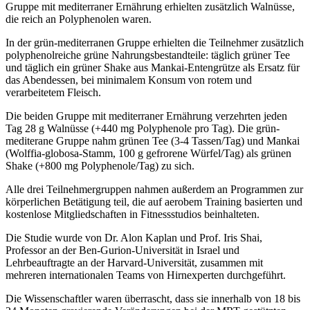
Gruppe mit mediterraner Ernährung erhielten zusätzlich Walnüsse,
die reich an Polyphenolen waren.
In der grün-mediterranen Gruppe erhielten die Teilnehmer zusätzlich
polyphenolreiche grüne Nahrungsbestandteile: täglich grüner Tee
und täglich ein grüner Shake aus Mankai-Entengrütze als Ersatz für
das Abendessen, bei minimalem Konsum von rotem und
verarbeitetem Fleisch.
Die beiden Gruppe mit mediterraner Ernährung verzehrten jeden
Tag 28 g Walnüsse (+440 mg Polyphenole pro Tag). Die grün-
mediterane Gruppe nahm grünen Tee (3-4 Tassen/Tag) und Mankai
(Wolffia-globosa-Stamm, 100 g gefrorene Würfel/Tag) als grünen
Shake (+800 mg Polyphenole/Tag) zu sich.
Alle drei Teilnehmergruppen nahmen außerdem an Programmen zur
körperlichen Betätigung teil, die auf aerobem Training basierten und
kostenlose Mitgliedschaften in Fitnessstudios beinhalteten.
Die Studie wurde von Dr. Alon Kaplan und Prof. Iris Shai,
Professor an der Ben-Gurion-Universität in Israel und
Lehrbeauftragte an der Harvard-Universität, zusammen mit
mehreren internationalen Teams von Hirnexperten durchgeführt.
Die Wissenschaftler waren überrascht, dass sie innerhalb von 18 bis